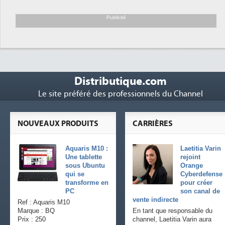
Trimestriels IBM : L'activité logiciel
6
soutient les...
Publicité
Distributique.com
Le site préféré des professionnels du Channel
NOUVEAUX PRODUITS
CARRIÈRES
Aquaris M10 :
Laetitia Varin
Une tablette
rejoint
sous Ubuntu
Orange
qui se
Cyberdefense
transforme en
pour créer
PC
son canal de
vente indirecte
Ref : Aquaris M10
Marque : BQ
En tant que responsable du
Prix : 250
channel, Laetitia Varin aura