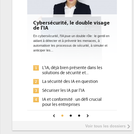
é, le double visage
DEE: l'efficacité énergétique
bientôt une obligation pour le
datacenters
joue un double rôle : le gentil en
 prévenir les menaces, à
Des datacenters plus durables et plus efficaces, c'
sus de sécurité, à simuler et
ce que recherchent les pouvoirs publics européens
avec la mise en oeuvre de la nouvelle Directive sur
l'efficacité...
ien présente dans les
Qu'est-ce que la DEE (directive
1
sécurité et...
d'efficacité énergétique) ?
des IA en question
DEE, une pression administrative
2
pour les DSI à transformer...
 IA par l'IA
Un outillage et des services déjà e
3
ité : un défi crucial
place pour répondre à...
reprises
Phocea DC dans les cordes pour la
4
onfiance pour une IA
DEE
Interview de Fabrice Coquio,
5
Voir tous les dossiers
président de Digital Realty...