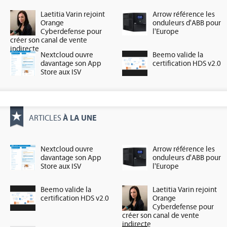
Laetitia Varin rejoint
Arrow référence les
Orange
onduleurs d'ABB pour
Cyberdefense pour
l'Europe
créer son canal de vente
indirecte
Nextcloud ouvre
Beemo valide la
davantage son App
certification HDS v2.0
Store aux ISV
À LA UNE
ARTICLES
Nextcloud ouvre
Arrow référence les
davantage son App
onduleurs d'ABB pour
Store aux ISV
l'Europe
Beemo valide la
Laetitia Varin rejoint
certification HDS v2.0
Orange
Cyberdefense pour
créer son canal de vente
indirecte