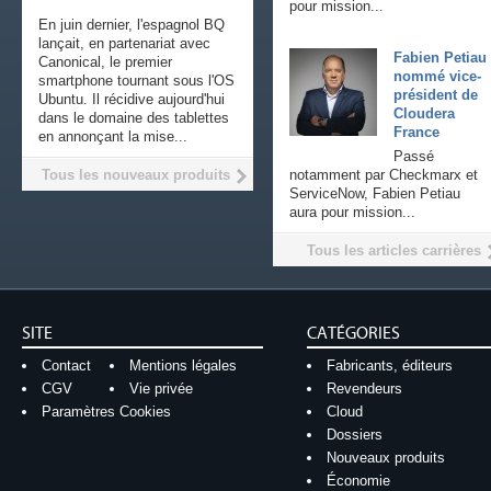
pour mission...
En juin dernier, l'espagnol BQ
lançait, en partenariat avec
Fabien Petiau
Canonical, le premier
nommé vice-
smartphone tournant sous l'OS
président de
Ubuntu. Il récidive aujourd'hui
Cloudera
dans le domaine des tablettes
France
en annonçant la mise...
Passé
Tous les nouveaux produits
notamment par Checkmarx et
ServiceNow, Fabien Petiau
aura pour mission...
Tous les articles carrières
SITE
CATÉGORIES
Contact
Mentions légales
Fabricants, éditeurs
CGV
Vie privée
Revendeurs
Paramètres Cookies
Cloud
Dossiers
Nouveaux produits
Économie