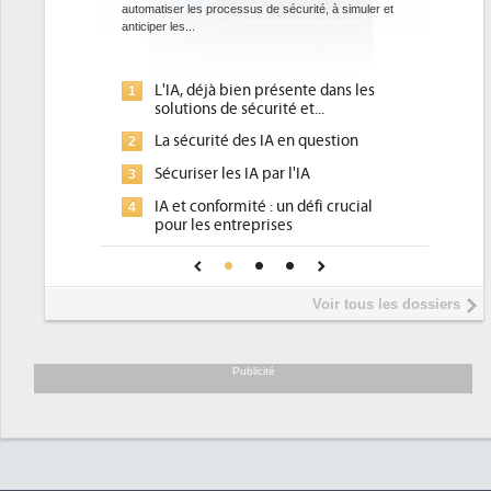
sus de sécurité, à simuler et
ce que recherchent les pouvoirs publics européens
avec la mise en oeuvre de la nouvelle Directive sur
l'efficacité...
ien présente dans les
Qu'est-ce que la DEE (directive
1
sécurité et...
d'efficacité énergétique) ?
des IA en question
DEE, une pression administrative
2
pour les DSI à transformer...
 IA par l'IA
Un outillage et des services déjà e
3
ité : un défi crucial
place pour répondre à...
reprises
Phocea DC dans les cordes pour la
4
onfiance pour une IA
DEE
Interview de Fabrice Coquio,
5
Voir tous les dossiers
président de Digital Realty...
Trimestriels IBM : L'activité logiciel
6
soutient les...
Publicité