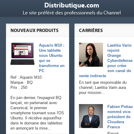
Distributique.com
Le site préféré des professionnels du Channel
NOUVEAUX PRODUITS
CARRIÈRES
Aquaris M10 :
Laetitia Varin
Une tablette
rejoint
sous Ubuntu
Orange
qui se
Cyberdefense
transforme en
pour créer
PC
son canal de
vente indirecte
Ref : Aquaris M10
Marque : BQ
En tant que responsable du
Prix : 250
channel, Laetitia Varin aura
pour mission...
En juin dernier, l'espagnol BQ
lançait, en partenariat avec
Fabien Petiau
Canonical, le premier
nommé vice-
smartphone tournant sous l'OS
président de
Ubuntu. Il récidive aujourd'hui
Cloudera
dans le domaine des tablettes
France
en annonçant la mise...
Passé