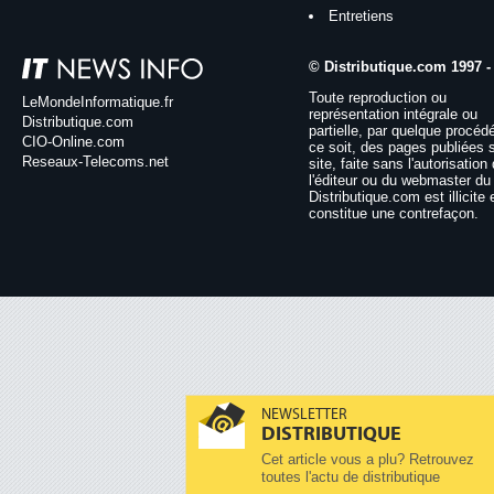
Entretiens
© Distributique.com 1997 -
Toute reproduction ou
LeMondeInformatique.fr
représentation intégrale ou
Distributique.com
partielle, par quelque procéd
CIO-Online.com
ce soit, des pages publiées 
Reseaux-Telecoms.net
site, faite sans l'autorisation
l'éditeur ou du webmaster du 
Distributique.com est illicite 
constitue une contrefaçon.
NEWSLETTER
DISTRIBUTIQUE
Cet article vous a plu? Retrouvez
toutes l'actu de distributique