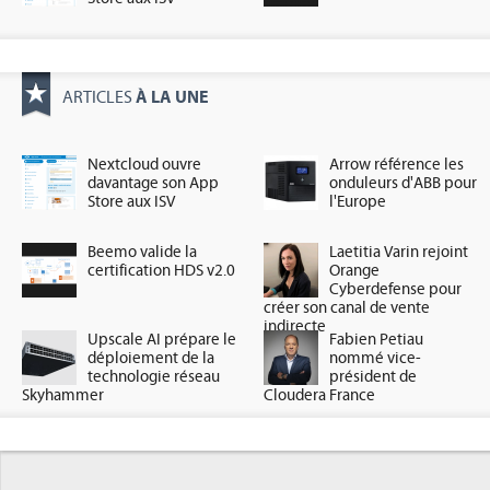
À LA UNE
ARTICLES
Nextcloud ouvre
Arrow référence les
davantage son App
onduleurs d'ABB pour
Store aux ISV
l'Europe
Beemo valide la
Laetitia Varin rejoint
certification HDS v2.0
Orange
Cyberdefense pour
créer son canal de vente
indirecte
Upscale AI prépare le
Fabien Petiau
déploiement de la
nommé vice-
technologie réseau
président de
Skyhammer
Cloudera France