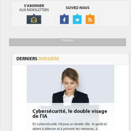
S'ABONNER
SUIVEZ-NOUS
AUX NEWSLETTERS
Publicité
DERNIERS
DOSSIERS
é, le double visage
DEE: l'efficacité énergétique
bientôt une obligation pour le
datacenters
joue un double rôle : le gentil en
 prévenir les menaces, à
Des datacenters plus durables et plus efficaces, c'