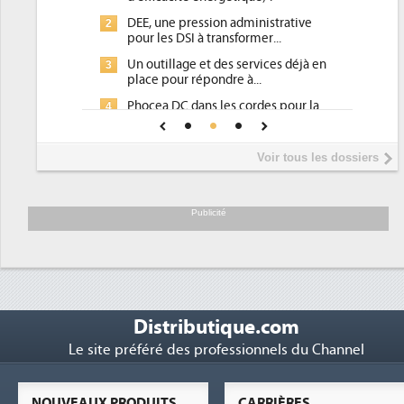
DEE, une pression administrative
2
pour les DSI à transformer...
Un outillage et des services déjà en
3
place pour répondre à...
Phocea DC dans les cordes pour la
4
DEE
Interview de Fabrice Coquio,
5
Voir tous les dossiers
président de Digital Realty...
Trimestriels IBM : L'activité logicielle
6
soutient les...
Publicité
Distributique.com
Le site préféré des professionnels du Channel
NOUVEAUX PRODUITS
CARRIÈRES