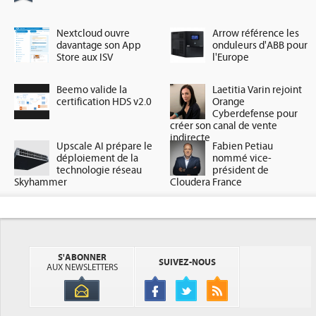
Nextcloud ouvre
Arrow référence les
davantage son App
onduleurs d'ABB pour
Store aux ISV
l'Europe
Beemo valide la
Laetitia Varin rejoint
certification HDS v2.0
Orange
Cyberdefense pour
créer son canal de vente
indirecte
Upscale AI prépare le
Fabien Petiau
déploiement de la
nommé vice-
technologie réseau
président de
Skyhammer
Cloudera France
S'ABONNER
SUIVEZ-NOUS
AUX NEWSLETTERS