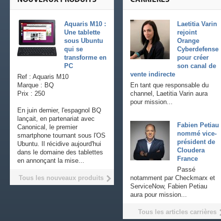
Aquaris M10 :
Laetitia Varin
Une tablette
rejoint
sous Ubuntu
Orange
qui se
Cyberdefense
transforme en
pour créer
PC
son canal de
vente indirecte
Ref : Aquaris M10
Marque : BQ
En tant que responsable du
Prix : 250
channel, Laetitia Varin aura
pour mission...
En juin dernier, l'espagnol BQ
lançait, en partenariat avec
Fabien Petiau
Canonical, le premier
nommé vice-
smartphone tournant sous l'OS
président de
Ubuntu. Il récidive aujourd'hui
Cloudera
dans le domaine des tablettes
France
en annonçant la mise...
Passé
Tous les nouveaux produits
notamment par Checkmarx et
ServiceNow, Fabien Petiau
aura pour mission...
Tous les articles carrières