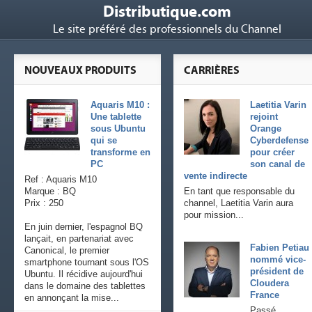
Distributique.com
Le site préféré des professionnels du Channel
NOUVEAUX PRODUITS
CARRIÈRES
Aquaris M10 :
Laetitia Varin
Une tablette
rejoint
sous Ubuntu
Orange
qui se
Cyberdefense
transforme en
pour créer
PC
son canal de
vente indirecte
Ref : Aquaris M10
Marque : BQ
En tant que responsable du
Prix : 250
channel, Laetitia Varin aura
pour mission...
En juin dernier, l'espagnol BQ
lançait, en partenariat avec
Fabien Petiau
Canonical, le premier
nommé vice-
smartphone tournant sous l'OS
président de
Ubuntu. Il récidive aujourd'hui
Cloudera
dans le domaine des tablettes
France
en annonçant la mise...
Passé