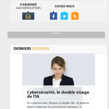
S'ABONNER
SUIVEZ-NOUS
AUX NEWSLETTERS
Publicité
DERNIERS
DOSSIERS
 double visage
DEE: l'efficacité énergétique
bientôt une obligation pour les
datacenters
ouble rôle : le gentil en
r les menaces, à
Des datacenters plus durables et plus efficaces, c'est