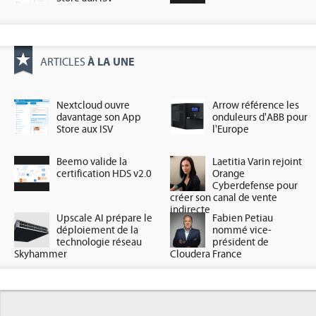
À LA UNE
ARTICLES
Nextcloud ouvre
Arrow référence les
davantage son App
onduleurs d'ABB pour
Store aux ISV
l'Europe
Beemo valide la
Laetitia Varin rejoint
certification HDS v2.0
Orange
Cyberdefense pour
créer son canal de vente
indirecte
Upscale AI prépare le
Fabien Petiau
déploiement de la
nommé vice-
technologie réseau
président de
Skyhammer
Cloudera France