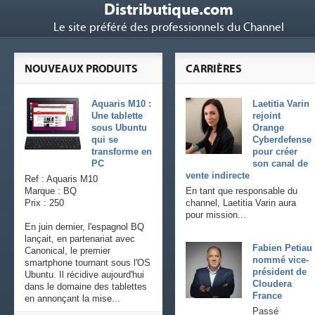
Distributique.com
Le site préféré des professionnels du Channel
NOUVEAUX PRODUITS
CARRIÈRES
Aquaris M10 :
Laetitia Varin
Une tablette
rejoint
sous Ubuntu
Orange
qui se
Cyberdefense
transforme en
pour créer
PC
son canal de
vente indirecte
Ref : Aquaris M10
Marque : BQ
En tant que responsable du
Prix : 250
channel, Laetitia Varin aura
pour mission...
En juin dernier, l'espagnol BQ
lançait, en partenariat avec
Fabien Petiau
Canonical, le premier
nommé vice-
smartphone tournant sous l'OS
président de
Ubuntu. Il récidive aujourd'hui
Cloudera
dans le domaine des tablettes
France
en annonçant la mise...
Passé