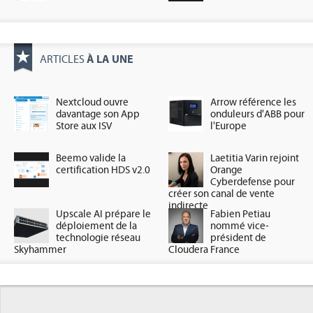
À LA UNE
ARTICLES
Nextcloud ouvre
Arrow référence les
davantage son App
onduleurs d'ABB pour
Store aux ISV
l'Europe
Beemo valide la
Laetitia Varin rejoint
certification HDS v2.0
Orange
Cyberdefense pour
créer son canal de vente
indirecte
Upscale AI prépare le
Fabien Petiau
déploiement de la
nommé vice-
technologie réseau
président de
Skyhammer
Cloudera France