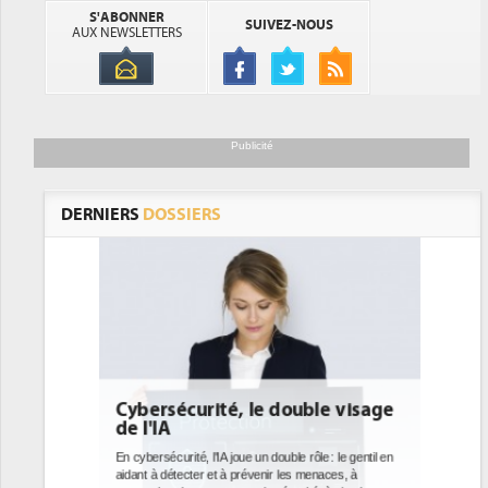
S'ABONNER
SUIVEZ-NOUS
AUX NEWSLETTERS
Publicité
DERNIERS
DOSSIERS
uble visage
DEE: l'efficacité énergétique
bientôt une obligation pour les
datacenters
rôle : le gentil en
 menaces, à
Des datacenters plus durables et plus efficaces, c'est