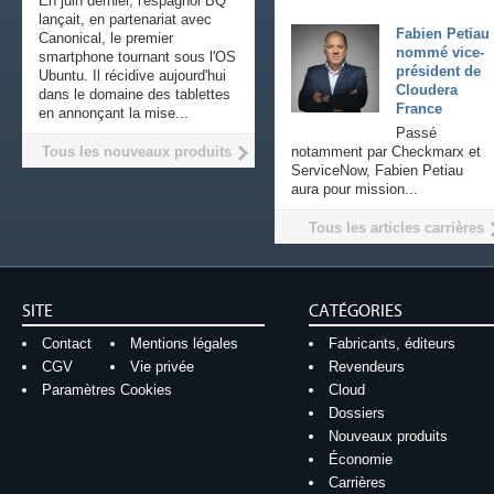
En juin dernier, l'espagnol BQ
lançait, en partenariat avec
Fabien Petiau
Canonical, le premier
nommé vice-
smartphone tournant sous l'OS
président de
Ubuntu. Il récidive aujourd'hui
Cloudera
dans le domaine des tablettes
France
en annonçant la mise...
Passé
Tous les nouveaux produits
notamment par Checkmarx et
ServiceNow, Fabien Petiau
aura pour mission...
Tous les articles carrières
SITE
CATÉGORIES
Contact
Mentions légales
Fabricants, éditeurs
CGV
Vie privée
Revendeurs
Paramètres Cookies
Cloud
Dossiers
Nouveaux produits
Économie
Carrières