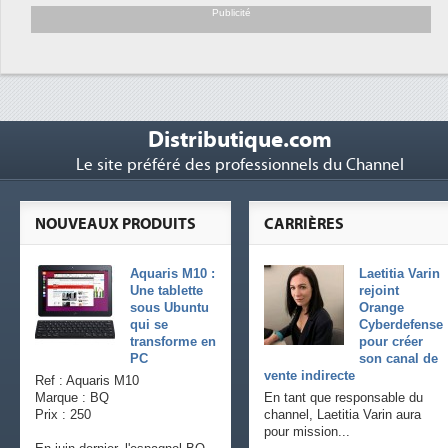
soutient les...
Publicité
Distributique.com
Le site préféré des professionnels du Channel
NOUVEAUX PRODUITS
CARRIÈRES
Aquaris M10 :
Laetitia Varin
Une tablette
rejoint
sous Ubuntu
Orange
qui se
Cyberdefense
transforme en
pour créer
PC
son canal de
vente indirecte
Ref : Aquaris M10
Marque : BQ
En tant que responsable du
Prix : 250
channel, Laetitia Varin aura
pour mission...