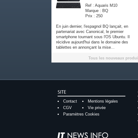
Ref : Aquaris M10
Marque : BQ
Prix : 250
En juin dernier, l'espagnol BQ lançait, en
partenariat avec Canonical, le premier
smartphone tournant sous l'OS Ubuntu. Il
récidive aujourd'hui dans le domaine des
tablettes en annonçant la mise...
Tous les nouveaux produi
SITE
Contact
Mentions légales
CGV
Vie privée
Paramètres Cookies