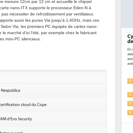
ée mesure 12cm par 12 cm et accueille le chipset
carte nano-ITX supporte le processeur Eden-N à
pas nécessiter de refroidissement par ventilateur,
supporte aussi les puces Via jusqu'à 1,4GHz, mais ces
. Selon Via, les premiers PC équipés de cartes nano-
r le marché d'ici l'été, par exemple chez le fabricant
Cy
es mini-PC silencieux.
de
En c
aid
aut
anti
1
r Nexpublica
2
3
ertification cloud du Cispe
4
PAM d'Evo Security
5