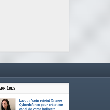
ARRIÈRES
Laetitia Varin rejoint Orange
Cyberdefense pour créer son
canal de vente indirecte