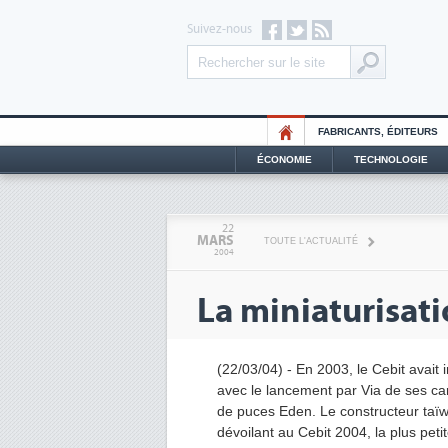
Suivez-nous
FABRICANTS, ÉDITEURS
ÉCONOMIE
TECHNOLOGIE
22
MARS
TOUTE L'ACTUALITÉ
2004
La miniaturisati
(22/03/04) - En 2003, le Cebit avait
avec le lancement par Via de ses ca
de puces Eden. Le constructeur taïw
dévoilant au Cebit 2004, la plus pet