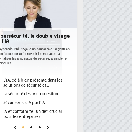
bersécurité, le double visage
 l'IA
ybersécurité, l'IA joue un double rôle : le gentil en
ant à détecter et à prévenir les menaces, à
omatiser les processus de sécurité, à simuler et
ciper les...
L'IA, déjà bien présente dans les
solutions de sécurité et...
La sécurité des IA en question
Sécuriser les IA par l'IA
IA et conformité : un défi crucial
pour les entreprises
Une IA de confiance pour une IA
plus sûre ?