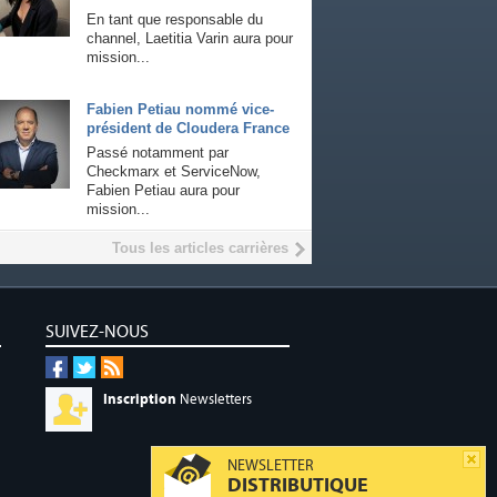
En tant que responsable du
channel, Laetitia Varin aura pour
mission...
Fabien Petiau nommé vice-
président de Cloudera France
Passé notamment par
Checkmarx et ServiceNow,
Fabien Petiau aura pour
mission...
Tous les articles carrières
SUIVEZ-NOUS
Inscription
Newsletters
NEWSLETTER
DISTRIBUTIQUE