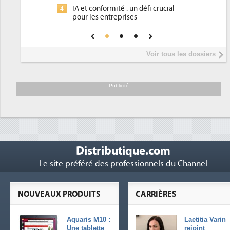
Un outillage et des services déjà en
3
é : un défi crucial
place pour répondre à...
prises
Phocea DC dans les cordes pour la
4
fiance pour une IA
DEE
Interview de Fabrice Coquio,
5
Voir tous les dossiers
président de Digital Realty...
Trimestriels IBM : L'activité logicielle
6
soutient les...
Publicité
Distributique.com
Le site préféré des professionnels du Channel
NOUVEAUX PRODUITS
CARRIÈRES
Aquaris M10 :
Laetitia Varin
Une tablette
rejoint