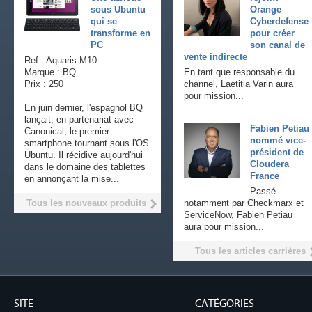
sous Ubuntu
Orange
qui se
Cyberdefense
transforme en
pour créer
PC
son canal de
vente indirecte
Ref : Aquaris M10
Marque : BQ
En tant que responsable du
Prix : 250
channel, Laetitia Varin aura
pour mission...
En juin dernier, l'espagnol BQ
lançait, en partenariat avec
Fabien Petiau
Canonical, le premier
nommé vice-
smartphone tournant sous l'OS
président de
Ubuntu. Il récidive aujourd'hui
Cloudera
dans le domaine des tablettes
France
en annonçant la mise...
Passé
Tous les nouveaux produits
notamment par Checkmarx et
ServiceNow, Fabien Petiau
aura pour mission...
Tous les articles carrières
SITE
CATÉGORIES