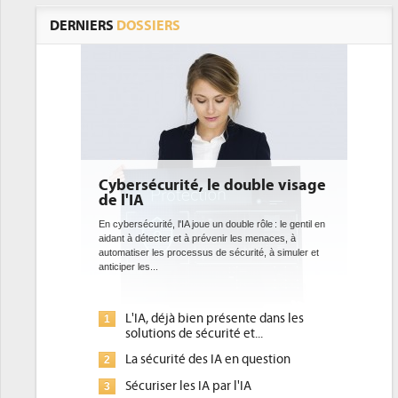
DERNIERS
DOSSIERS
 le double visage
DEE: l'efficacité énergétique
bientôt une obligation pour les
datacenters
e un double rôle : le gentil en
révenir les menaces, à
Des datacenters plus durables et plus efficaces, c'est
s de sécurité, à simuler et
ce que recherchent les pouvoirs publics européens
avec la mise en oeuvre de la nouvelle Directive sur
l'efficacité...
n présente dans les
Qu'est-ce que la DEE (directive
1
curité et...
d'efficacité énergétique) ?
s IA en question
DEE, une pression administrative
2
pour les DSI à transformer...
A par l'IA