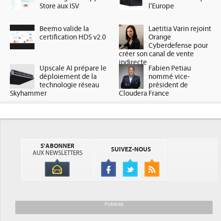
Store aux ISV
l'Europe
Beemo valide la
Laetitia Varin rejoint
certification HDS v2.0
Orange
Cyberdefense pour
créer son canal de vente
indirecte
Upscale AI prépare le
Fabien Petiau
déploiement de la
nommé vice-
technologie réseau
président de
Skyhammer
Cloudera France
S'ABONNER
SUIVEZ-NOUS
AUX NEWSLETTERS
Publicité