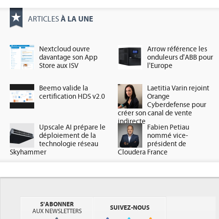
À LA UNE
ARTICLES
Nextcloud ouvre
Arrow référence les
davantage son App
onduleurs d'ABB pour
Store aux ISV
l'Europe
Beemo valide la
Laetitia Varin rejoint
certification HDS v2.0
Orange
Cyberdefense pour
créer son canal de vente
indirecte
Upscale AI prépare le
Fabien Petiau
déploiement de la
nommé vice-
technologie réseau
président de
Skyhammer
Cloudera France
S'ABONNER
SUIVEZ-NOUS
AUX NEWSLETTERS