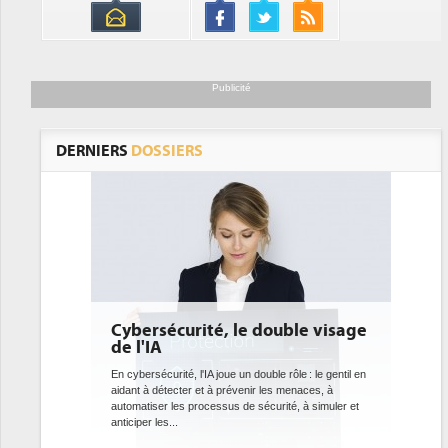
Publicité
DERNIERS
DOSSIERS
e double visage
DEE: l'efficacité énergétique
bientôt une obligation pour les
datacenters
 double rôle : le gentil en
nir les menaces, à
Des datacenters plus durables et plus efficaces, c'est
 sécurité, à simuler et
ce que recherchent les pouvoirs publics européens
avec la mise en oeuvre de la nouvelle Directive sur
l'efficacité...