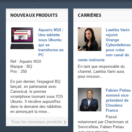
NOUVEAUX PRODUITS
CARRIÈRES
Aquaris M10 :
Laetitia Varin
Une tablette
rejoint
sous Ubuntu
Orange
qui se
Cyberdefense
transforme en
pour créer
PC
son canal de
vente indirecte
Ref : Aquaris M10
Marque : BQ
En tant que responsable du
Prix : 250
channel, Laetitia Varin aura
pour mission...
En juin dernier, l'espagnol BQ
lançait, en partenariat avec
Fabien Petiau
Canonical, le premier
nommé vice-
smartphone tournant sous l'OS
président de
Ubuntu. Il récidive aujourd'hui
Cloudera
dans le domaine des tablettes
France
en annonçant la mise...
Passé
Tous les nouveaux produits
notamment par Checkmarx et
ServiceNow, Fabien Petiau
aura pour mission...