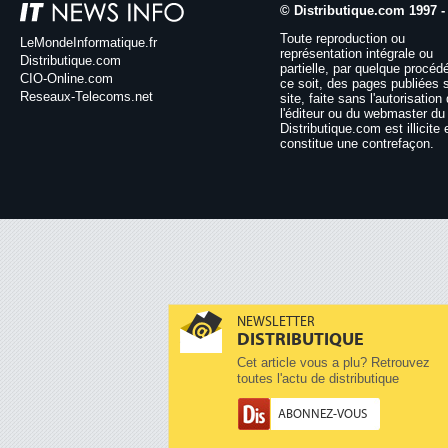
© Distributique.com 1997 -
Toute reproduction ou
LeMondeInformatique.fr
représentation intégrale ou
Distributique.com
partielle, par quelque procéd
CIO-Online.com
ce soit, des pages publiées 
Reseaux-Telecoms.net
site, faite sans l'autorisation
l'éditeur ou du webmaster du 
Distributique.com est illicite 
constitue une contrefaçon.
NEWSLETTER
DISTRIBUTIQUE
Cet article vous a plu? Retrouvez
toutes l'actu de distributique
ABONNEZ-VOUS