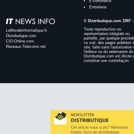
E-commerce
Entretiens
© Distributique.com 1997 -
Toute reproduction ou
LeMondeInformatique.fr
représentation intégrale ou
Distributique.com
partielle, par quelque procéd
CIO-Online.com
ce soit, des pages publiées 
Reseaux-Telecoms.net
site, faite sans l'autorisation
l'éditeur ou du webmaster du 
Distributique.com est illicite 
constitue une contrefaçon.
NEWSLETTER
DISTRIBUTIQUE
Cet article vous a plu? Retrouvez
toutes l'actu de distributique