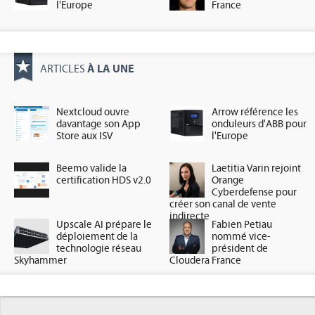
l'Europe
France
À LA UNE
ARTICLES
Nextcloud ouvre
Arrow référence les
davantage son App
onduleurs d'ABB pour
Store aux ISV
l'Europe
Beemo valide la
Laetitia Varin rejoint
certification HDS v2.0
Orange
Cyberdefense pour
créer son canal de vente
indirecte
Upscale AI prépare le
Fabien Petiau
déploiement de la
nommé vice-
technologie réseau
président de
Skyhammer
Cloudera France