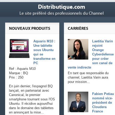
Distributique.com
Le site préféré des professionnels du Channel
NOUVEAUX PRODUITS
CARRIÈRES
Aquaris M10 :
Laetitia Varin
Une tablette
rejoint
sous Ubuntu
Orange
qui se
Cyberdefense
transforme en
pour créer
PC
son canal de
vente indirecte
Ref : Aquaris M10
Marque : BQ
En tant que responsable du
Prix : 250
channel, Laetitia Varin aura
pour mission...
En juin dernier, l'espagnol BQ
lançait, en partenariat avec
Fabien Petiau
Canonical, le premier
nommé vice-
smartphone tournant sous l'OS
président de
Ubuntu. Il récidive aujourd'hui
Cloudera
dans le domaine des tablettes
France
en annonçant la mise...