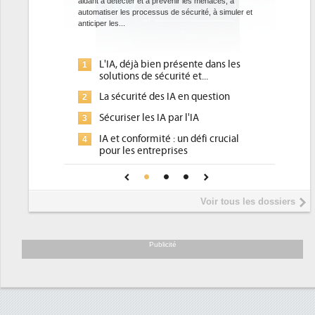
t à détecter et à prévenir les menaces, à
Des datacenters plus durables et pl
atiser les processus de sécurité, à simuler et
ce que recherchent les pouvoirs p
per les...
avec la mise en oeuvre de la nouvel
l'efficacité...
L'IA, déjà bien présente dans les
Qu'est-ce que la DEE (
1
solutions de sécurité et...
d'efficacité énergétiqu
La sécurité des IA en question
DEE, une pression admi
2
pour les DSI à transform
Sécuriser les IA par l'IA
Un outillage et des ser
3
IA et conformité : un défi crucial
place pour répondre à.
pour les entreprises
Phocea DC dans les co
4
Une IA de confiance pour une IA
DEE
plus sûre ?
Interview de Fabrice C
5
Voir tous les dossiers
président de Digital Rea
Trimestriels IBM : L'act
6
soutient les...
Publicité