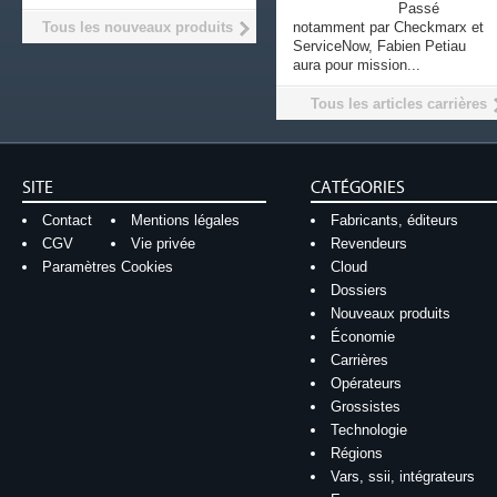
Passé
Tous les nouveaux produits
notamment par Checkmarx et
ServiceNow, Fabien Petiau
aura pour mission...
Tous les articles carrières
SITE
CATÉGORIES
Contact
Mentions légales
Fabricants, éditeurs
CGV
Vie privée
Revendeurs
Paramètres Cookies
Cloud
Dossiers
Nouveaux produits
Économie
Carrières
Opérateurs
Grossistes
Technologie
Régions
Vars, ssii, intégrateurs