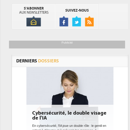
S'ABONNER
SUIVEZ-NOUS
AUX NEWSLETTERS
Publicité
DERNIERS
DOSSIERS
ersécurité, le double visage
DEE: l'efficacité éne
l'IA
bientôt une obligati
datacenters
ersécurité, l'IA joue un double rôle : le gentil en