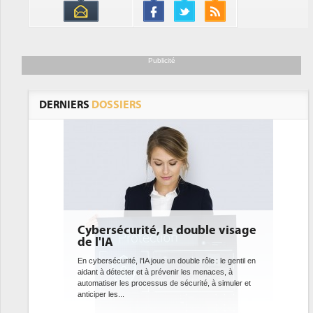
Publicité
DERNIERS
DOSSIERS
rité, le double visage
DEE: l'efficacité énergétiqu
bientôt une obligation pour
datacenters
 l'IA joue un double rôle : le gentil en
r et à prévenir les menaces, à
Des datacenters plus durables et plus efficace
processus de sécurité, à simuler et
ce que recherchent les pouvoirs publics eur
avec la mise en oeuvre de la nouvelle Directiv
l'efficacité...