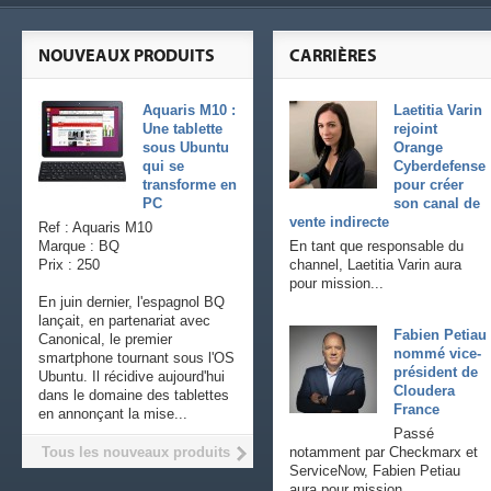
NOUVEAUX PRODUITS
CARRIÈRES
Aquaris M10 :
Laetitia Varin
Une tablette
rejoint
sous Ubuntu
Orange
qui se
Cyberdefense
transforme en
pour créer
PC
son canal de
vente indirecte
Ref : Aquaris M10
Marque : BQ
En tant que responsable du
Prix : 250
channel, Laetitia Varin aura
pour mission...
En juin dernier, l'espagnol BQ
lançait, en partenariat avec
Fabien Petiau
Canonical, le premier
nommé vice-
smartphone tournant sous l'OS
président de
Ubuntu. Il récidive aujourd'hui
Cloudera
dans le domaine des tablettes
France
en annonçant la mise...
Passé
Tous les nouveaux produits
notamment par Checkmarx et
ServiceNow, Fabien Petiau
aura pour mission...