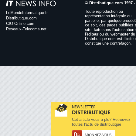
© Distributique.com 1997 -
Toute reproduction ou
LeMondeInformatique.fr
représentation intégrale ou
Distributique.com
partielle, par quelque procéd
CIO-Online.com
ce soit, des pages publiées 
Reseaux-Telecoms.net
site, faite sans l'autorisation
l'éditeur ou du webmaster du 
Distributique.com est illicite 
constitue une contrefaçon.
NEWSLETTER
DISTRIBUTIQUE
Cet article vous a plu? Retrouvez
toutes l'actu de distributique
ABONNEZ-VOUS