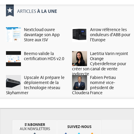
À LA UNE
ARTICLES
Nextcloud ouvre
Arrow référence les
davantage son App
onduleurs d'ABB pour
Store aux ISV
l'Europe
Beemo valide la
Laetitia Varin rejoint
certification HDS v2.0
Orange
Cyberdefense pour
créer son canal de vente
indirecte
Upscale AI prépare le
Fabien Petiau
déploiement de la
nommé vice-
technologie réseau
président de
Skyhammer
Cloudera France
S'ABONNER
SUIVEZ-NOUS
AUX NEWSLETTERS