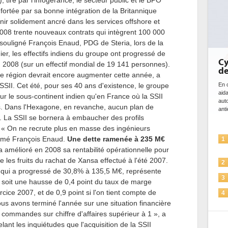
 tiré par l'infogérance, le secteur public et le BPO
ortée par sa bonne intégration de la Britannique
enir solidement ancré dans les services offshore et
008 trente nouveaux contrats qui intègrent 100 000
 souligné François Enaud, PDG de Steria, lors de la
ier, les effectifs indiens du groupe ont progressé de
Cyberséc
n 2008 (sur un effectif mondial de 19 141 personnes).
de l'IA
 région devrait encore augmenter cette année, a
 SSII. Cet été, pour ses 40 ans d'existence, le groupe
En cybersécuri
aidant à déte
 sur le sous-continent indien qu'en France où la SSII
automatiser l
. Dans l'Hexagone, en revanche, aucun plan de
anticiper les...
. La SSII se bornera à embaucher des profils
. « On ne recrute plus en masse des ingénieurs
L'IA, 
irmé François Enaud.
Une dette ramenée à 235 M€
1
soluti
a amélioré en 2008 sa rentabilité opérationnelle pour
te les fruits du rachat de Xansa effectué à l'été 2007.
La sé
2
 qui a progressé de 30,8% à 135,5 M€, représente
Sécuri
3
l, soit une hausse de 0,4 point du taux de marge
cice 2007, et de 0,9 point si l'on tient compte de
IA et 
4
pour 
ous avons terminé l'année sur une situation financière
e commandes sur chiffre d'affaires supérieur à 1 », a
Une I
5
nt les inquiétudes que l'acquisition de la SSII
plus s