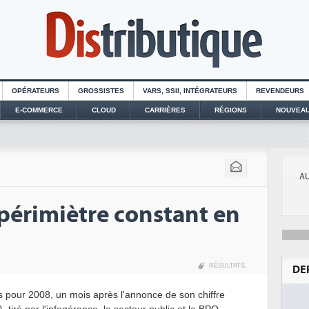
OPÉRATEURS
GROSSISTES
VARS, SSII, INTÉGRATEURS
REVENDEURS
E-COMMERCE
CLOUD
CARRIÈRES
RÉGIONS
NOUVEAU
AU
 périmiètre constant en
RÉSULTATS
,
DE
ers pour 2008, un mois après l'annonce de son chiffre