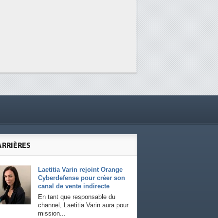
ARRIÈRES
Laetitia Varin rejoint Orange
Cyberdefense pour créer son
canal de vente indirecte
En tant que responsable du
channel, Laetitia Varin aura pour
mission...