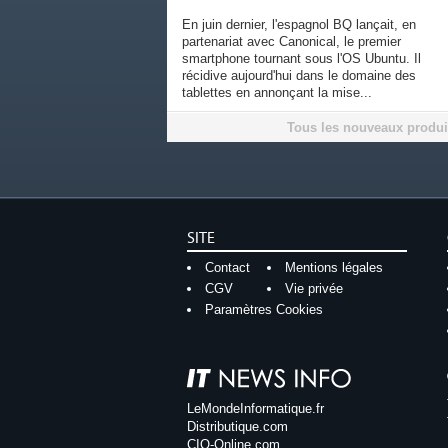
En juin dernier, l'espagnol BQ lançait, en
partenariat avec Canonical, le premier
smartphone tournant sous l'OS Ubuntu. Il
récidive aujourd'hui dans le domaine des
tablettes en annonçant la mise...
Tous les nouveaux produi
SITE
Contact
Mentions légales
CGV
Vie privée
Paramètres Cookies
LeMondeInformatique.fr
Distributique.com
CIO-Online.com