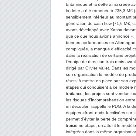
britannique et la dette ainsi créée a
la dette a été ramenée à 235,3 M€ (
sensiblement inférieur au montant p
génération de cash flow [71,6 M€, c
avons développé avec Xansa davant
que ce que nous avions annoncé ». E
bonnes performances en Allemagne et
compliquée, a manqué d'efficacité co
dans la réalisation de certains proj
l'équipe de direction trois mois avan
dirigé par Olivier Vallet. Dans les mo
son organisation le modèle de produ
réussi à mettre en place par son expé
étapes qui conduisent à ce modèle 
traitance, les projets sont vendus lo
les risques d'incompréhension entre l
en découler, rappelle le PDG. A la 
équipes «front-end» focalisées sur l
permet d'éviter la perte de compréhe
troisième étape, on atteint le modèl
intégrées dans la même organisation