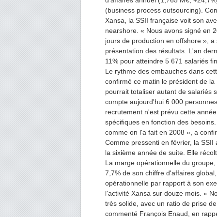
d'affaires annuel (1,765 M€, +24,7%),
(business process outsourcing). Conf
Xansa, la SSII française voit son av
nearshore. « Nous avons signé en 2
jours de production en offshore », a
présentation des résultats. L'an dern
11% pour atteindre 5 671 salariés fi
Le rythme des embauches dans cette
confirmé ce matin le président de la
pourrait totaliser autant de salariés
compte aujourd'hui 6 000 personnes
recrutement n'est prévu cette année
spécifiques en fonction des besoins
comme on l'a fait en 2008 », a conf
Comme pressenti en février, la SSII 
la sixième année de suite. Elle récol
La marge opérationnelle du groupe,
7,7% de son chiffre d'affaires globa
opérationnelle par rapport à son exer
l'activité Xansa sur douze mois. « N
très solide, avec un ratio de prise d
commenté François Enaud, en rappela