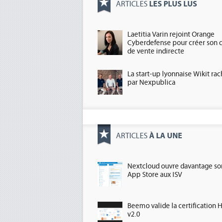
LES PLUS LUS
ARTICLES
Laetitia Varin rejoint Orange
Cyberdefense pour créer son 
de vente indirecte
La start-up lyonnaise Wikit ra
par Nexpublica
À LA UNE
ARTICLES
Nextcloud ouvre davantage so
App Store aux ISV
Beemo valide la certification 
v2.0