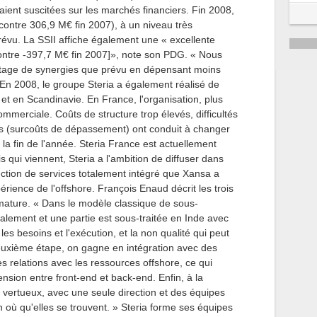
vaient suscitées sur les marchés financiers. Fin 2008,
contre 306,9 M€ fin 2007), à un niveau très
révu. La SSII affiche également une « excellente
ontre -397,7 M€ fin 2007]», note son PDG. « Nous
age de synergies que prévu en dépensant moins
n 2008, le groupe Steria a également réalisé de
 en Scandinavie. En France, l'organisation, plus
mmerciale. Coûts de structure trop élevés, difficultés
ets (surcoûts de dépassement) ont conduit à changer
t la fin de l'année. Steria France est actuellement
is qui viennent, Steria a l'ambition de diffuser dans
ction de services totalement intégré que Xansa a
rience de l'offshore. François Enaud décrit les trois
mature. « Dans le modèle classique de sous-
calement et une partie est sous-traitée en Inde avec
es besoins et l'exécution, et la non qualité qui peut
deuxième étape, on gagne en intégration avec des
es relations avec les ressources offshore, ce qui
nsion entre front-end et back-end. Enfin, à la
e vertueux, avec une seule direction et des équipes
 où qu'elles se trouvent. » Steria forme ses équipes