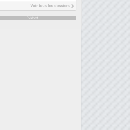
Interview de Fabrice Coquio,
5
Voir tous les dossiers
président de Digital Realty...
Trimestriels IBM : L'activité l
6
Publicité
soutient les...