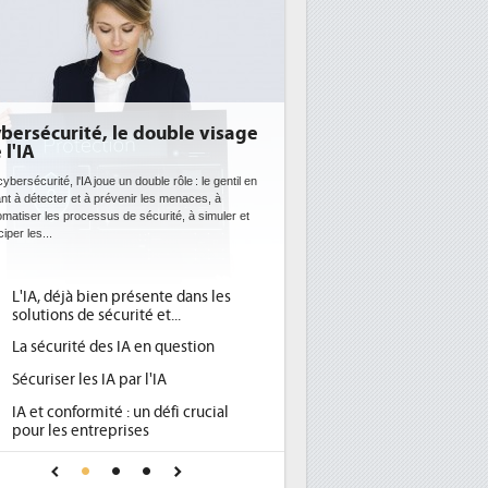
urité, le double visage
DEE: l'efficacité énergéti
bientôt une obligation po
datacenters
té, l'IA joue un double rôle : le gentil en
cter et à prévenir les menaces, à
Des datacenters plus durables et plus effic
es processus de sécurité, à simuler et
ce que recherchent les pouvoirs publics e
avec la mise en oeuvre de la nouvelle Direc
l'efficacité...
déjà bien présente dans les
Qu'est-ce que la DEE (directi
1
ons de sécurité et...
d'efficacité énergétique) ?
curité des IA en question
DEE, une pression administra
2
pour les DSI à transformer...
ser les IA par l'IA
Un outillage et des services 
3
conformité : un défi crucial
place pour répondre à...
les entreprises
Phocea DC dans les cordes p
4
A de confiance pour une IA
DEE
ûre ?