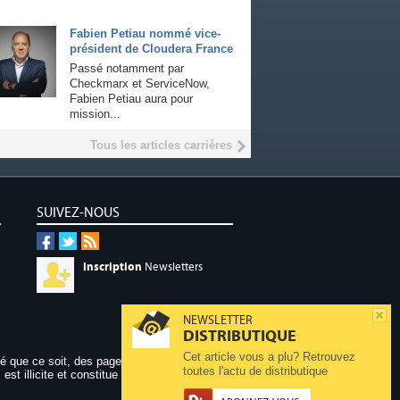
Fabien Petiau nommé vice-
président de Cloudera France
Passé notamment par
Checkmarx et ServiceNow,
Fabien Petiau aura pour
mission...
Tous les articles carrières
SUIVEZ-NOUS
Inscription
Newsletters
NEWSLETTER
DISTRIBUTIQUE
Cet article vous a plu? Retrouvez
dé que ce soit, des pages publiées sur ce site,
toutes l'actu de distributique
 est illicite et constitue une contrefaçon.