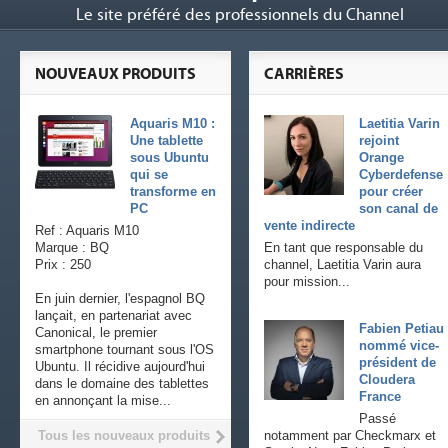
Le site préféré des professionnels du Channel
NOUVEAUX PRODUITS
CARRIÈRES
Aquaris M10 :
Laetitia Varin
Une tablette
rejoint
sous Ubuntu
Orange
qui se
Cyberdefense
transforme en
pour créer
PC
son canal de
vente indirecte
Ref : Aquaris M10
Marque : BQ
En tant que responsable du
Prix : 250
channel, Laetitia Varin aura
pour mission...
En juin dernier, l'espagnol BQ
lançait, en partenariat avec
Fabien Petiau
Canonical, le premier
nommé vice-
smartphone tournant sous l'OS
président de
Ubuntu. Il récidive aujourd'hui
Cloudera
dans le domaine des tablettes
France
en annonçant la mise...
Passé
Tous les nouveaux produits
notamment par Checkmarx et