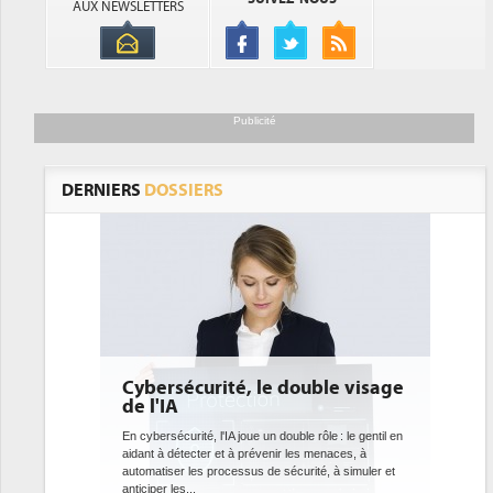
AUX NEWSLETTERS
Publicité
DERNIERS
DOSSIERS
 le double visage
DEE: l'efficacité énergétique
bientôt une obligation pour les
datacenters
e un double rôle : le gentil en
révenir les menaces, à
Des datacenters plus durables et plus efficaces, c'est
s de sécurité, à simuler et
ce que recherchent les pouvoirs publics européens
avec la mise en oeuvre de la nouvelle Directive sur