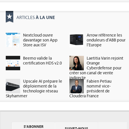
À LA UNE
ARTICLES
Nextcloud ouvre
Arrow référence les
davantage son App
onduleurs d'ABB pour
Store aux ISV
l'Europe
Beemo valide la
Laetitia Varin rejoint
certification HDS v2.0
Orange
Cyberdefense pour
créer son canal de vente
indirecte
Upscale AI prépare le
Fabien Petiau
déploiement de la
nommé vice-
technologie réseau
président de
Skyhammer
Cloudera France
S'ABONNER
SUIVEZ-NOUS