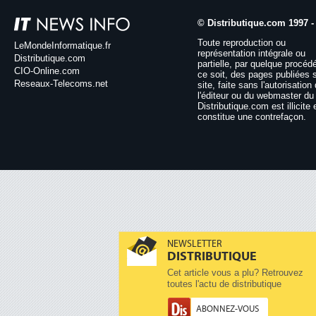
© Distributique.com 1997 -
Toute reproduction ou
LeMondeInformatique.fr
représentation intégrale ou
Distributique.com
partielle, par quelque procéd
CIO-Online.com
ce soit, des pages publiées 
Reseaux-Telecoms.net
site, faite sans l'autorisation
l'éditeur ou du webmaster du 
Distributique.com est illicite 
constitue une contrefaçon.
NEWSLETTER
DISTRIBUTIQUE
Cet article vous a plu? Retrouvez
toutes l'actu de distributique
ABONNEZ-VOUS