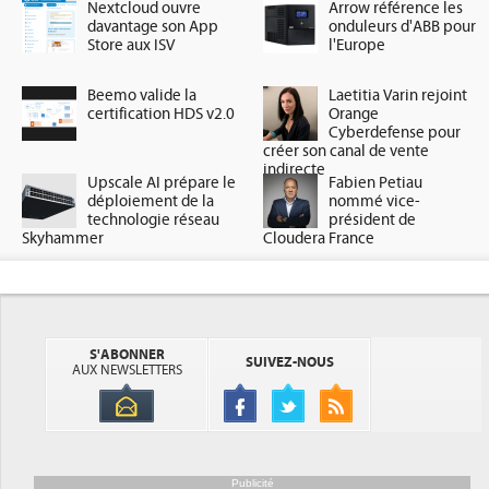
Nextcloud ouvre
Arrow référence les
davantage son App
onduleurs d'ABB pour
Store aux ISV
l'Europe
Beemo valide la
Laetitia Varin rejoint
certification HDS v2.0
Orange
Cyberdefense pour
créer son canal de vente
indirecte
Upscale AI prépare le
Fabien Petiau
déploiement de la
nommé vice-
technologie réseau
président de
Skyhammer
Cloudera France
S'ABONNER
SUIVEZ-NOUS
AUX NEWSLETTERS
Publicité