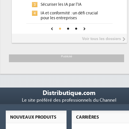
pour les DSI à transformer...
 IA par l'IA
Un outillage et des services déjà e
3
ité : un défi crucial
place pour répondre à...
reprises
Phocea DC dans les cordes pour la
4
onfiance pour une IA
DEE
Interview de Fabrice Coquio,
5
Voir tous les dossiers
président de Digital Realty...
Trimestriels IBM : L'activité logiciel
6
soutient les...
Publicité
Distributique.com
Le site préféré des professionnels du Channel
NOUVEAUX PRODUITS
CARRIÈRES