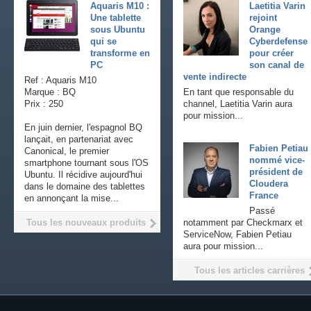
Aquaris M10 :
Laetitia Varin
Une tablette
rejoint
sous Ubuntu
Orange
qui se
Cyberdefense
transforme en
pour créer
PC
son canal de
vente indirecte
Ref : Aquaris M10
Marque : BQ
En tant que responsable du
Prix : 250
channel, Laetitia Varin aura
pour mission...
En juin dernier, l'espagnol BQ
lançait, en partenariat avec
Fabien Petiau
Canonical, le premier
nommé vice-
smartphone tournant sous l'OS
président de
Ubuntu. Il récidive aujourd'hui
Cloudera
dans le domaine des tablettes
France
en annonçant la mise...
Passé
Tous les nouveaux produits
notamment par Checkmarx et
ServiceNow, Fabien Petiau
aura pour mission...
Tous les articles carrières