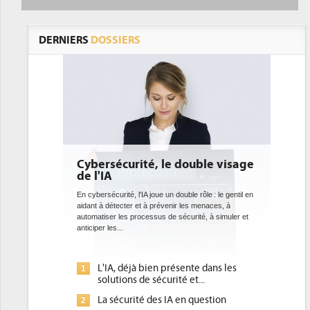
DERNIERS
DOSSIERS
é, le double visage
DEE: l'efficacité énergétique
bientôt une obligation pour le
datacenters
joue un double rôle : le gentil en
 prévenir les menaces, à
Des datacenters plus durables et plus efficaces, c'
sus de sécurité, à simuler et
ce que recherchent les pouvoirs publics européens
avec la mise en oeuvre de la nouvelle Directive sur
l'efficacité...
ien présente dans les
Qu'est-ce que la DEE (directive
1
sécurité et...
d'efficacité énergétique) ?
des IA en question
DEE, une pression administrative
2