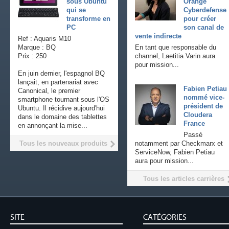
sous Ubuntu
Orange
qui se
Cyberdefense
transforme en
pour créer
PC
son canal de
vente indirecte
Ref : Aquaris M10
Marque : BQ
En tant que responsable du
Prix : 250
channel, Laetitia Varin aura
pour mission...
En juin dernier, l'espagnol BQ
lançait, en partenariat avec
Fabien Petiau
Canonical, le premier
nommé vice-
smartphone tournant sous l'OS
président de
Ubuntu. Il récidive aujourd'hui
Cloudera
dans le domaine des tablettes
France
en annonçant la mise...
Passé
Tous les nouveaux produits
notamment par Checkmarx et
ServiceNow, Fabien Petiau
aura pour mission...
Tous les articles carrières
SITE
CATÉGORIES