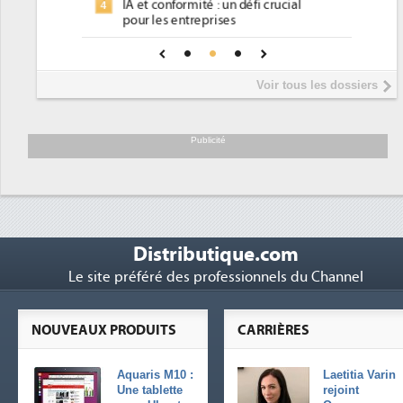
 défi crucial
place pour répondre à...
s
Phocea DC dans les cordes pour la
4
 pour une IA
DEE
Interview de Fabrice Coquio,
5
Voir tous les dossiers
président de Digital Realty...
Trimestriels IBM : L'activité logicielle
6
soutient les...
Publicité
Distributique.com
Le site préféré des professionnels du Channel
NOUVEAUX PRODUITS
CARRIÈRES
Aquaris M10 :
Laetitia Varin
Une tablette
rejoint