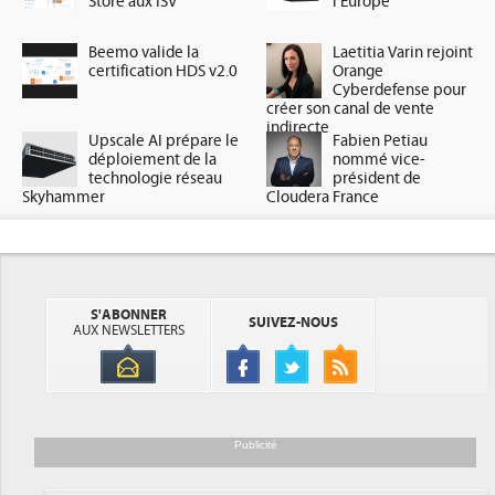
Store aux ISV
l'Europe
Beemo valide la
Laetitia Varin rejoint
certification HDS v2.0
Orange
Cyberdefense pour
créer son canal de vente
indirecte
Upscale AI prépare le
Fabien Petiau
déploiement de la
nommé vice-
technologie réseau
président de
Skyhammer
Cloudera France
S'ABONNER
SUIVEZ-NOUS
AUX NEWSLETTERS
Publicité