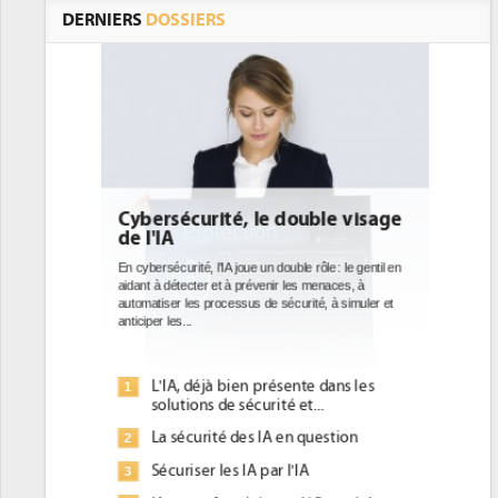
DERNIERS
DOSSIERS
double visage
DEE: l'efficacité énergétique
bientôt une obligation pour les
datacenters
ble rôle : le gentil en
 les menaces, à
Des datacenters plus durables et plus efficaces, c'est
curité, à simuler et
ce que recherchent les pouvoirs publics européens
avec la mise en oeuvre de la nouvelle Directive sur
l'efficacité...
ente dans les
Qu'est-ce que la DEE (directive
1
 et...
d'efficacité énergétique) ?
en question
DEE, une pression administrative
2
pour les DSI à transformer...
l'IA
Un outillage et des services déjà en
3