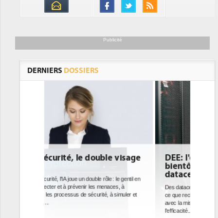
Publicité
DERNIERS
DOSSIERS
e visage
DEE: l'efficacité énergétique
bientôt une obligation pour les
datacenters
: le gentil en
aces, à
Des datacenters plus durables et plus efficaces, c'est
à simuler et
ce que recherchent les pouvoirs publics européens
avec la mise en oeuvre de la nouvelle Directive sur
l'efficacité...