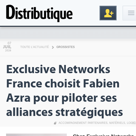
Connexion
07
JUIL
TOUTE L'ACTUALITÉ
GROSSISTES
2026
Exclusive Networks
France choisit Fabien
Azra pour piloter ses
Inscription
alliances stratégiques
ACCOMPAGNEMENT PARTENAIRES
,
MATÉRIELS
,
LOGIC