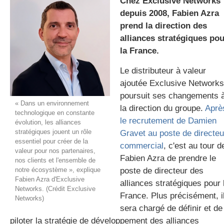
Chez Exclusive Networks
depuis 2008, Fabien Azra
prend la direction des
gratuite
alliances stratégiques pou
la France.
Le distributeur à valeur
ajoutée Exclusive Networks
poursuit ses changements 
« Dans un environnement
la direction du groupe.
Aprè
technologique en constante
le recrutement de Damien
évolution, les alliances
stratégiques jouent un rôle
Gravet au poste de directeu
essentiel pour créer de la
commercial
, c'est au tour d
valeur pour nos partenaires,
Fabien Azra de prendre le
nos clients et l'ensemble de
notre écosystème », explique
poste de directeur des
Fabien Azra d'Exclusive
alliances stratégiques pour 
Networks. (Crédit Exclusive
France. Plus précisément, i
Networks)
sera chargé de définir et de
piloter la stratégie de développement des alliances