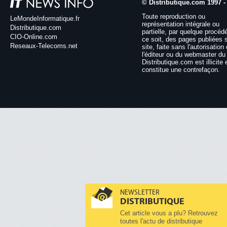
© Distributique.com 1997 -
Toute reproduction ou
LeMondeInformatique.fr
représentation intégrale ou
Distributique.com
partielle, par quelque procéd
CIO-Online.com
ce soit, des pages publiées 
Reseaux-Telecoms.net
site, faite sans l'autorisation
l'éditeur ou du webmaster du 
Distributique.com est illicite 
constitue une contrefaçon.
NEWSLETTER
DISTRIBUTIQUE
Cet article vous a plu? Retrouvez
toutes l'actu de distributique