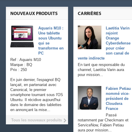
NOUVEAUX PRODUITS
CARRIÈRES
Aquaris M10 :
Laetitia Varin
Une tablette
rejoint
sous Ubuntu
Orange
qui se
Cyberdefense
transforme en
pour créer
PC
son canal de
vente indirecte
Ref : Aquaris M10
Marque : BQ
En tant que responsable du
Prix : 250
channel, Laetitia Varin aura
pour mission...
En juin dernier, l'espagnol BQ
lançait, en partenariat avec
Fabien Petiau
Canonical, le premier
nommé vice-
smartphone tournant sous l'OS
président de
Ubuntu. Il récidive aujourd'hui
Cloudera
dans le domaine des tablettes
France
en annonçant la mise...
Passé
Tous les nouveaux produits
notamment par Checkmarx et
ServiceNow, Fabien Petiau
aura pour mission...