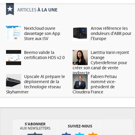
À LA UNE
ARTICLES
Nextcloud ouvre
Arrow référence les
davantage son App
onduleurs d'ABB pour
Store aux ISV
l'Europe
Beemo valide la
Laetitia Varin rejoint
certification HDS v2.0
Orange
Cyberdefense pour
créer son canal de vente
indirecte
Upscale AI prépare le
Fabien Petiau
déploiement de la
nommé vice-
technologie réseau
président de
Skyhammer
Cloudera France
S'ABONNER
SUIVEZ-NOUS
AUX NEWSLETTERS