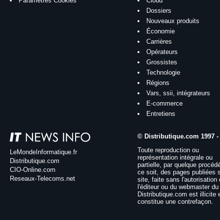
Paramètres Cookies
Cloud
Dossiers
Nouveaux produits
Économie
Carrières
Opérateurs
Grossistes
Technologie
Régions
Vars, ssii, intégrateurs
E-commerce
Entretiens
© Distributique.com 1997 -
Toute reproduction ou
LeMondeInformatique.fr
représentation intégrale ou
Distributique.com
partielle, par quelque procéd
CIO-Online.com
ce soit, des pages publiées 
Reseaux-Telecoms.net
site, faite sans l'autorisation
l'éditeur ou du webmaster du 
Distributique.com est illicite 
constitue une contrefaçon.