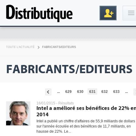
Connexion
TOUTE L'ACTUALITÉ
FABRICANTS/EDITEURS
FABRICANTS/EDITEURS
...
629
630
631
632
633
...
Inscription
16/01/2015 -
Résultats
Intel a amélioré ses bénéfices de 22% e
2014
Intel a publié un chiffre d'affaires de 55,9 milliards de dollars
sur l'année écoulée et des bénéfices de 11,7 milliards, en
hausse de 22%. Le...