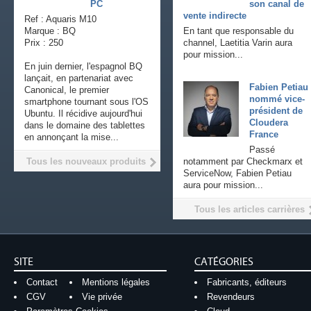
PC
son canal de
vente indirecte
Ref : Aquaris M10
Marque : BQ
En tant que responsable du
Prix : 250
channel, Laetitia Varin aura
pour mission...
En juin dernier, l'espagnol BQ
lançait, en partenariat avec
Fabien Petiau
Canonical, le premier
nommé vice-
smartphone tournant sous l'OS
président de
Ubuntu. Il récidive aujourd'hui
Cloudera
dans le domaine des tablettes
France
en annonçant la mise...
Passé
Tous les nouveaux produits
notamment par Checkmarx et
ServiceNow, Fabien Petiau
aura pour mission...
Tous les articles carrières
SITE
CATÉGORIES
Contact
Mentions légales
Fabricants, éditeurs
CGV
Vie privée
Revendeurs