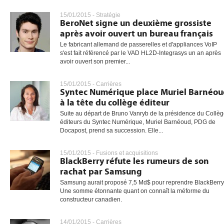
15/01/2015 -
Stratégie
BeroNet signe un deuxième grossiste
après avoir ouvert un bureau français
gratuite
Le fabricant allemand de passerelles et d'appliances VoIP
s'est fait référencé par le VAD HL2D-Integrasys un an après
avoir ouvert son premier...
15/01/2015 -
Carrières
Syntec Numérique place Muriel Barnéo
à la tête du collège éditeur
Suite au départ de Bruno Vanryb de la présidence du Collè
éditeurs du Syntec Numérique, Muriel Barnéoud, PDG de
Docapost, prend sa succession. Elle...
15/01/2015 -
Fusions et acquisitions
BlackBerry réfute les rumeurs de son
rachat par Samsung
Samsung aurait proposé 7,5 Md$ pour reprendre BlackBerry
Une somme étonnante quant on connaît la méforme du
constructeur canadien.
14/01/2015 -
Carrières