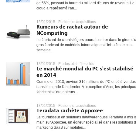
de 56%, passant la barre du milliard d'euros de revenus. Le
cloud a représenté l'an...
13/01/2015 -
Fusions et acquisitions
Rumeurs de rachat autour de
NComputing
Le fabricant de clients légers pourrait entrer dans le giron d'
gros fabricant de matériels informatiques d'ici la fin de cette
semaine.
13/01/2015 -
Etudes et chiffres clés
Le marché mondial du PC s'est stabilisé
en 2014
Comme en 2013, environ 316 millions de PC ont été vendus
dans le monde l'an dernier. A l'exception d'Acer, les principa
fabricants d'ordinateurs...
13/01/2015 -
Fusions et acquisitions
Teradata rachète Appoxee
Le fournisseur en solutions datawarehouse Teradata a mis l
main sur Appoxee, un éditeur spécialisé dans les solutions 
marketing SaaS sur mobiles...