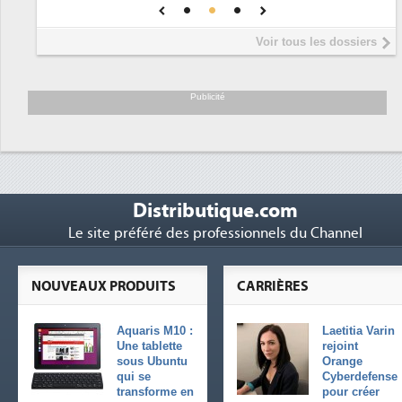
pour une IA
DEE
Interview de Fabrice Coquio,
5
Voir tous les dossiers
président de Digital Realty...
Trimestriels IBM : L'activité logicielle
6
soutient les...
Publicité
Distributique.com
Le site préféré des professionnels du Channel
NOUVEAUX PRODUITS
CARRIÈRES
Aquaris M10 :
Laetitia Varin
Une tablette
rejoint
sous Ubuntu
Orange
qui se
Cyberdefense
transforme en
pour créer