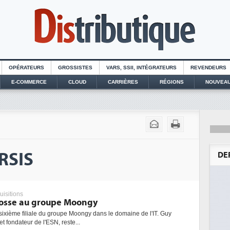
OPÉRATEURS
GROSSISTES
VARS, SSII, INTÉGRATEURS
REVENDEURS
E-COMMERCE
CLOUD
CARRIÈRES
RÉGIONS
NOUVEAU
ERSIS
DE
uisitions
adosse au groupe Moongy
a sixième filiale du groupe Moongy dans le domaine de l'IT. Guy
t fondateur de l'ESN, reste...