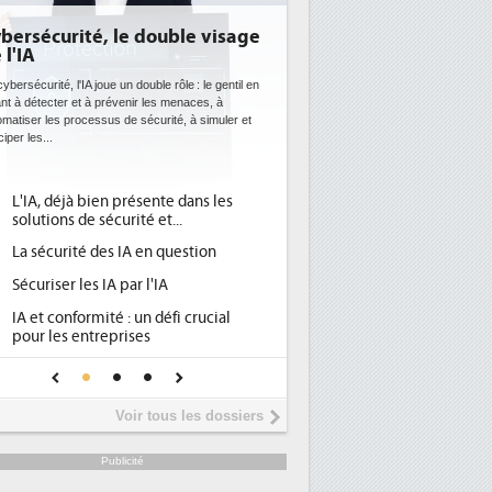
bersécurité, le double visage
 l'IA
ybersécurité, l'IA joue un double rôle : le gentil en
ant à détecter et à prévenir les menaces, à
omatiser les processus de sécurité, à simuler et
ciper les...
L'IA, déjà bien présente dans les
solutions de sécurité et...
La sécurité des IA en question
Sécuriser les IA par l'IA
IA et conformité : un défi crucial
pour les entreprises
Une IA de confiance pour une IA
plus sûre ?
Voir tous les dossiers
Publicité