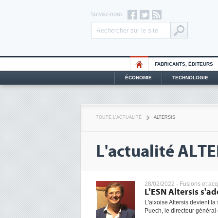
Suivez-nous
FABRICANTS, ÉDITEURS
ÉCONOMIE
TECHNOLOGIE
TOUTE L'ACTUALITÉ
ALTERSIS
L'actualité ALT
28/02/2022 -
Fusions et acq
L'ESN Altersis s'
L'aixoise Altersis devient l
Puech, le directeur général e