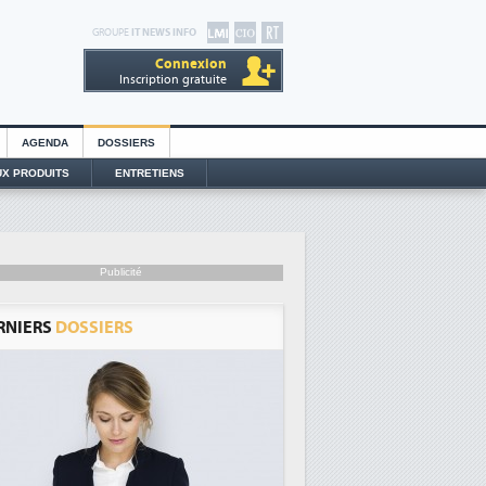
GROUPE
IT NEWS INFO
Connexion
Inscription gratuite
AGENDA
DOSSIERS
X PRODUITS
ENTRETIENS
Publicité
RNIERS
DOSSIERS