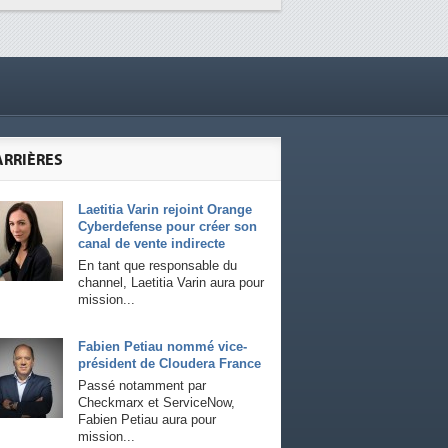
ARRIÈRES
Laetitia Varin rejoint Orange
Cyberdefense pour créer son
canal de vente indirecte
En tant que responsable du
channel, Laetitia Varin aura pour
mission...
Fabien Petiau nommé vice-
président de Cloudera France
Passé notamment par
Checkmarx et ServiceNow,
Fabien Petiau aura pour
mission...