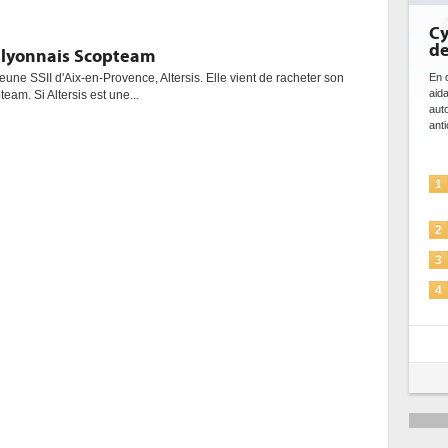
Cy
de
e lyonnais Scopteam
En c
eune SSII d'Aix-en-Provence, Altersis. Elle vient de racheter son
aid
am. Si Altersis est une...
aut
anti
1
2
3
4
5