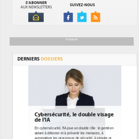
S'ABONNER
SUIVEZ-NOUS
AUX NEWSLETTERS
Publicité
DERNIERS
DOSSIERS
le visage
DEE: l'efficacité énergétique
bientôt une obligation pour les
datacenters
 : le gentil en
naces, à
Des datacenters plus durables et plus efficaces, c'est
 à simuler et
ce que recherchent les pouvoirs publics européens