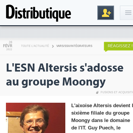
Connexion
28
FÉVR
RÉAGISSEZ !
TOUTE L'ACTUALITÉ
VARS/SSII/INTÉGRATEURS
2022
L'ESN Altersis s'adosse
au groupe Moongy
FUSIONS ET ACQUISIT
Inscription
L'aixoise Altersis devient 
sixième filiale du groupe
Moongy dans le domaine
de l'IT. Guy Puech, le