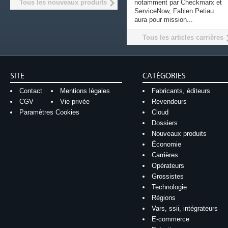
Tous les nouveaux produits
notamment par Checkmarx et
ServiceNow, Fabien Petiau
aura pour mission...
Tous les articles carrières
SITE
CATÉGORIES
Contact
Mentions légales
Fabricants, éditeurs
CGV
Vie privée
Revendeurs
Paramètres Cookies
Cloud
Dossiers
Nouveaux produits
Économie
Carrières
Opérateurs
Grossistes
Technologie
Régions
Vars, ssii, intégrateurs
E-commerce