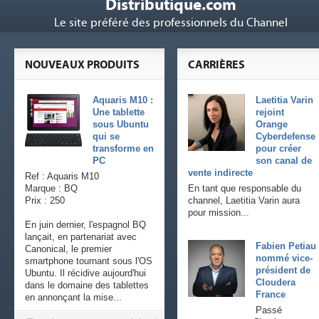
Distributique.com
Le site préféré des professionnels du Channel
NOUVEAUX PRODUITS
CARRIÈRES
Aquaris M10 :
Laetitia Varin
Une tablette
rejoint
sous Ubuntu
Orange
qui se
Cyberdefense
transforme en
pour créer
PC
son canal de
vente indirecte
Ref : Aquaris M10
Marque : BQ
En tant que responsable du
Prix : 250
channel, Laetitia Varin aura
pour mission...
En juin dernier, l'espagnol BQ
lançait, en partenariat avec
Fabien Petiau
Canonical, le premier
nommé vice-
smartphone tournant sous l'OS
président de
Ubuntu. Il récidive aujourd'hui
Cloudera
dans le domaine des tablettes
France
en annonçant la mise...
Passé