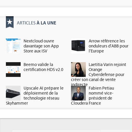
À LA UNE
ARTICLES
Nextcloud ouvre
Arrow référence les
davantage son App
onduleurs d'ABB pour
Store aux ISV
l'Europe
Beemo valide la
Laetitia Varin rejoint
certification HDS v2.0
Orange
Cyberdefense pour
créer son canal de vente
indirecte
Upscale AI prépare le
Fabien Petiau
déploiement de la
nommé vice-
technologie réseau
président de
Skyhammer
Cloudera France