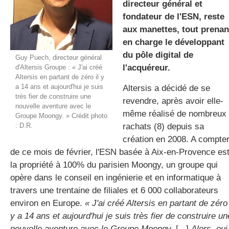
directeur général et
fondateur de l'ESN, reste
aux manettes, tout prenan
gratuite
en charge le développant
du pôle digital de
Guy Puech, directeur général
l'acquéreur.
d'Altersis Groupe : « J'ai créé
Altersis en partant de zéro il y
a 14 ans et aujourd'hui je suis
Altersis a décidé de se
très fier de construire une
revendre, après avoir elle-
nouvelle aventure avec le
même réalisé de nombreux
Groupe Moongy. » Crédit photo
: D.R.
rachats (8) depuis sa
création en 2008. A compte
de ce mois de février, l'ESN basée à Aix-en-Provence es
la propriété à 100% du parisien Moongy, un groupe qui
opère dans le conseil en ingénierie et en informatique à
travers une trentaine de filiales et 6 000 collaborateurs
environ en Europe.
« J'ai créé Altersis en partant de zéro 
y a 14 ans et aujourd'hui je suis très fier de construire un
nouvelle aventure avec le Groupe Moongy.
[...]
Alors, oui