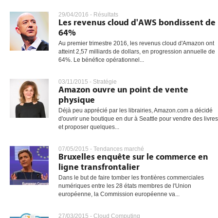
29/04/2016 -
Résultats
Les revenus cloud d'AWS bondissent de
64%
gratuite
Au premier trimestre 2016, les revenus cloud d'Amazon ont
atteint 2,57 milliards de dollars, en progression annuelle de
64%. Le bénéfice opérationnel...
03/11/2015 -
Stratégie
Amazon ouvre un point de vente
physique
Déjà peu apprécié par les librairies, Amazon.com a décidé
d'ouvrir une boutique en dur à Seattle pour vendre des livres
et proposer quelques...
07/05/2015 -
Tendances marché
Bruxelles enquête sur le commerce en
ligne transfrontalier
Dans le but de faire tomber les frontières commerciales
numériques entre les 28 états membres de l'Union
européenne, la Commission européenne va...
27/03/2015 -
Cloud Computing