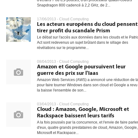
d'écrans 7 ou 8,9 pouces, d'un processeur quadri-coeurs
Snapdragon 800 cadencé à 2,2 GHz, de 2...
17/06/2013 -
Cloud Computing
Les acteurs européens du cloud pensent
tirer profit du scandale Prism
Le débat sur l'accès aux données dans les clouds et le Patri
Act sont redevenus un sujet brûlant dans le sillage des
révélations sur le programme...
08/04/2013 -
Cloud Computing
Amazon et Google poursuivent leur
guerre des prix sur l'Iaas
Amazon Web Services (AWS) a annoncé une réduction de ta
pour faire tourner Windows dans son cloud et Google a revu
la baisse l'ensemble de son...
03/04/2013 -
Cloud Computing
Cloud : Amazon, Google, Microsoft et
Rackspace baissent leurs tarifs
A la fois poussés par la concurrence, et l'envie de faire parle
d'eux, quatre grands prestataires de cloud, Amazon, Google,
Microsoft et Rackspace...