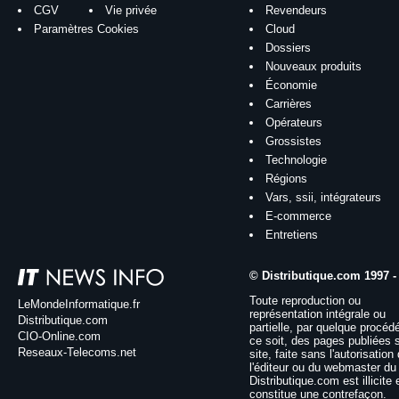
CGV
Vie privée
Revendeurs
Paramètres Cookies
Cloud
Dossiers
Nouveaux produits
Économie
Carrières
Opérateurs
Grossistes
Technologie
Régions
Vars, ssii, intégrateurs
E-commerce
Entretiens
© Distributique.com 1997 -
Toute reproduction ou
LeMondeInformatique.fr
représentation intégrale ou
Distributique.com
partielle, par quelque procéd
CIO-Online.com
ce soit, des pages publiées 
Reseaux-Telecoms.net
site, faite sans l'autorisation
l'éditeur ou du webmaster du 
Distributique.com est illicite 
constitue une contrefaçon.