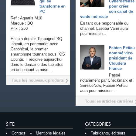
qui se
Cyberdefense
transforme en
pour créer
PC
son canal de
vente indirecte
Ref : Aquaris M10
Marque : BQ
En tant que responsable du
Prix : 250
channel, Laetitia Varin aura
pour mission...
En juin dernier, l'espagnol BQ
lançait, en partenariat avec
Fabien Petiau
Canonical, le premier
nommé vice-
smartphone tournant sous l'OS
président de
Ubuntu. Il récidive aujourd'hui
Cloudera
dans le domaine des tablettes
France
en annonçant la mise...
Passé
Tous les nouveaux produits
notamment par Checkmarx et
ServiceNow, Fabien Petiau
aura pour mission...
Tous les articles carrières
SITE
CATÉGORIES
Contact
Mentions légales
Fabricants, éditeurs