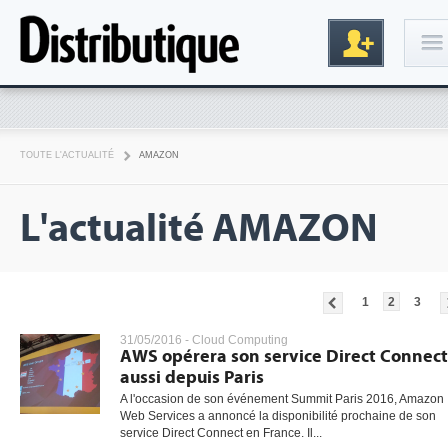
Connexion
TOUTE L'ACTUALITÉ
AMAZON
L'actualité AMAZON
1
2
3
Inscription
31/05/2016 -
Cloud Computing
AWS opérera son service Direct Connect
aussi depuis Paris
A l'occasion de son événement Summit Paris 2016, Amazon
Web Services a annoncé la disponibilité prochaine de son
service Direct Connect en France. Il...