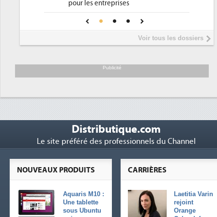
pour les entreprises
Une IA de confiance pour une IA
5
plus sûre ?
Voir tous les dossiers
Publicité
Distributique.com
Le site préféré des professionnels du Channel
NOUVEAUX PRODUITS
CARRIÈRES
Aquaris M10 :
Laetitia Varin
Une tablette
rejoint
sous Ubuntu
Orange