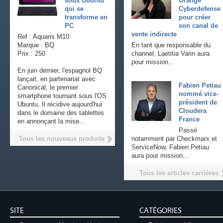
sous Ubuntu
Orange
qui se
Cyberdefense
transforme en
pour créer
PC
son canal de
vente indirecte
Ref : Aquaris M10
Marque : BQ
En tant que responsable du
Prix : 250
channel, Laetitia Varin aura
pour mission...
En juin dernier, l'espagnol BQ
lançait, en partenariat avec
Fabien Petiau
Canonical, le premier
nommé vice-
smartphone tournant sous l'OS
président de
Ubuntu. Il récidive aujourd'hui
Cloudera
dans le domaine des tablettes
France
en annonçant la mise...
Passé
Tous les nouveaux produits
notamment par Checkmarx et
ServiceNow, Fabien Petiau
aura pour mission...
Tous les articles carrières
SITE
CATÉGORIES