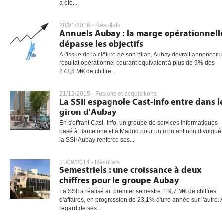
a été...
28/01/2016 -
Résultats
Annuels Aubay : la marge opérationnell
dépasse les objectifs
A l'issue de la clôture de son bilan, Aubay devrait annoncer 
résultat opérationnel courant équivalent à plus de 9% des
273,8 M€ de chiffre...
21/12/2015 -
Fusions et acquisitions
La SSII espagnole Cast-Info entre dans l
giron d'Aubay
En s'offrant Cast- Info, un groupe de services informatiques
basé à Barcelone et à Madrid pour un montant non divulgué
la SSII Aubay renforce ses...
11/09/2014 -
Résultats
Semestriels : une croissance à deux
chiffres pour le groupe Aubay
La SSII a réalisé au premier semestre 119,7 M€ de chiffres
d'affaires, en progression de 23,1% d'une année sur l'autre.
regard de ses...