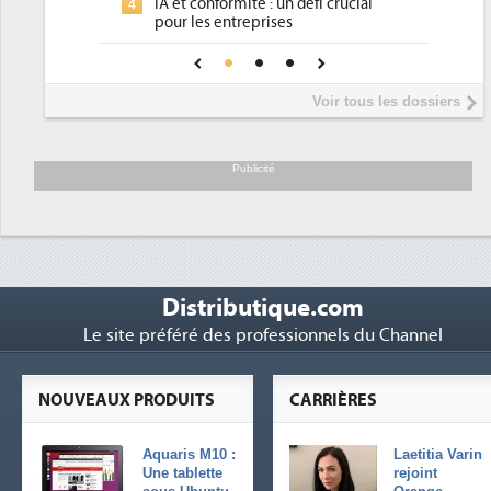
IA et conformité : un défi crucial
4
pour les entreprises
Une IA de confiance pour une IA
5
plus sûre ?
Voir tous les dossiers
Publicité
Distributique.com
Le site préféré des professionnels du Channel
NOUVEAUX PRODUITS
CARRIÈRES
Aquaris M10 :
Laetitia Varin
Une tablette
rejoint