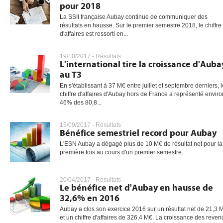
pour 2018
La SSII française Aubay continue de communiquer des
résultats en hausse. Sur le premier semestre 2018, le chiffre
d'affaires est ressorti en...
19/10/2017 -
Résultats
L'international tire la croissance d'Auba
au T3
En s'établissant à 37 M€ entre juillet et septembre derniers, l
chiffre d'affaires d'Aubay hors de France a représenté enviro
46% des 80,8...
15/09/2017 -
Résultats
Bénéfice semestriel record pour Aubay
L'ESN Aubay a dégagé plus de 10 M€ de résultat net pour la
première fois au cours d'un premier semestre.
20/04/2017 -
Résultats
Le bénéfice net d'Aubay en hausse de
32,6% en 2016
Aubay a clos son exercice 2016 sur un résultat net de 21,3 
et un chiffre d'affaires de 326,4 M€. La croissance des reven