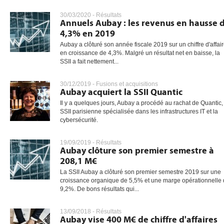
30/03/2020 -
Résultats
Annuels Aubay : les revenus en hausse 
4,3% en 2019
gratuite
Aubay a clôturé son année fiscale 2019 sur un chiffre d'affai
en croissance de 4,3%. Malgré un résultat net en baisse, la
SSII a fait nettement...
30/12/2019 -
Fusions et acquisitions
Aubay acquiert la SSII Quantic
Il y a quelques jours, Aubay a procédé au rachat de Quantic,
SSII parisienne spécialisée dans les infrastructures IT et la
cybersécurité.
19/09/2019 -
Résultats
Aubay clôture son premier semestre à
208,1 M€
La SSII Aubay a clôturé son premier semestre 2019 sur une
croissance organique de 5,5% et une marge opérationnelle
9,2%. De bons résultats qui...
13/09/2018 -
Résultats
Aubay vise 400 M€ de chiffre d'affaires