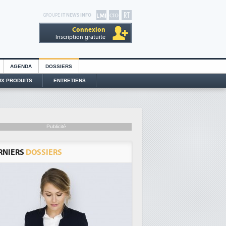
GROUPE
IT NEWS INFO
Connexion
Inscription gratuite
AGENDA
DOSSIERS
X PRODUITS
ENTRETIENS
Publicité
RNIERS
DOSSIERS