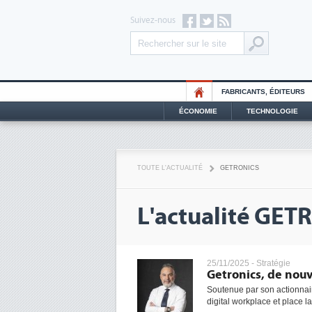
Suivez-nous
FABRICANTS, ÉDITEURS
ÉCONOMIE
TECHNOLOGIE
TOUTE L'ACTUALITÉ
GETRONICS
L'actualité GET
25/11/2025 -
Stratégie
Getronics, de nouve
Soutenue par son actionnair
digital workplace et place l