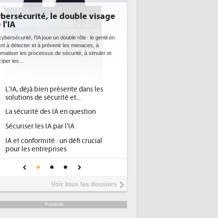
bersécurité, le double visage
 l'IA
ybersécurité, l'IA joue un double rôle : le gentil en
ant à détecter et à prévenir les menaces, à
omatiser les processus de sécurité, à simuler et
ciper les...
L'IA, déjà bien présente dans les
solutions de sécurité et...
La sécurité des IA en question
Sécuriser les IA par l'IA
IA et conformité : un défi crucial
pour les entreprises
Une IA de confiance pour une IA
plus sûre ?
Voir tous les dossiers
Publicité