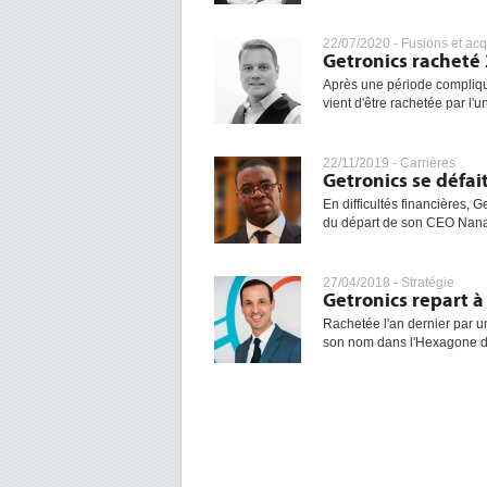
22/07/2020 -
Fusions et acq
Getronics racheté
Après une période compliqu
vient d'être rachetée par l'u
22/11/2019 -
Carrières
Getronics se défai
En difficultés financières, 
du départ de son CEO Nana
27/04/2018 -
Stratégie
Getronics repart à
Rachetée l'an dernier par u
son nom dans l'Hexagone dep