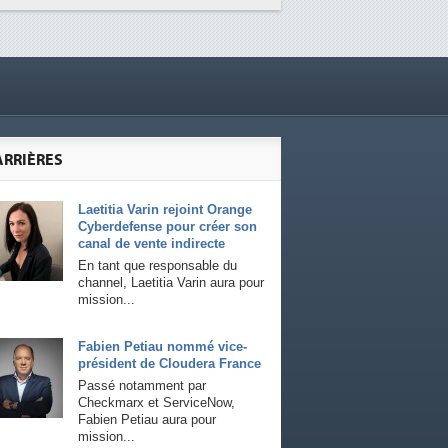
ARRIÈRES
Laetitia Varin rejoint Orange
Cyberdefense pour créer son
canal de vente indirecte
En tant que responsable du
channel, Laetitia Varin aura pour
mission...
Fabien Petiau nommé vice-
président de Cloudera France
Passé notamment par
Checkmarx et ServiceNow,
Fabien Petiau aura pour
mission...