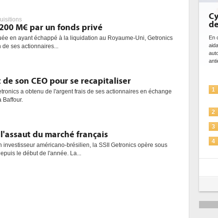
Cy
uisitions
de
 200 M€ par un fonds privé
En c
ée en ayant échappé à la liquidation au Royaume-Uni, Getronics
aid
n de ses actionnaires...
aut
anti
t de son CEO pour se recapitaliser
1
Getronics a obtenu de l'argent frais de ses actionnaires en échange
 Baffour.
2
3
 l'assaut du marché français
4
n investisseur américano-brésilien, la SSII Getronics opère sous
uis le début de l'année. La...
5