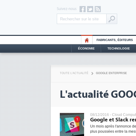
Suivez-nous
FABRICANTS, ÉDITEURS
ÉCONOMIE
TECHNOLOGIE
TOUTE L'ACTUALITÉ
GOOGLE ENTERPRISE
L'actualité GO
08/12/2016 -
Cloud Comput
Google et Slack ren
Un mois après l'annonce de
plus poussées entre la mess