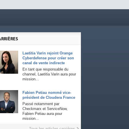
ARRIÈRES
Laetitia Varin rejoint Orange
Cyberdefense pour créer son
canal de vente indirecte
En tant que responsable du
channel, Laetitia Varin aura pour
mission...
Fabien Petiau nommé vice-
président de Cloudera France
Passé notamment par
Checkmarx et ServiceNow,
Fabien Petiau aura pour
mission...
Tous les articles carrières