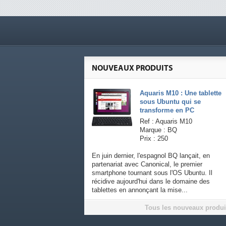
NOUVEAUX PRODUITS
Aquaris M10 : Une tablette
sous Ubuntu qui se
transforme en PC
Ref : Aquaris M10
Marque : BQ
Prix : 250
En juin dernier, l'espagnol BQ lançait, en
partenariat avec Canonical, le premier
smartphone tournant sous l'OS Ubuntu. Il
récidive aujourd'hui dans le domaine des
tablettes en annonçant la mise...
Tous les nouveaux produi