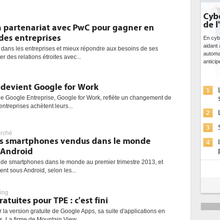
DE
bi
n partenariat avec PwC pour gagner en
da
 des entreprises
Des
té dans les entreprises et mieux répondre aux besoins de ses
ce 
r des relations étroites avec...
ave
l'eff
 devient Google for Work
1
e Google Entreprise, Google for Work, reflète un changement de
entreprises achètent leurs...
2
rché
3
des smartphones vendus dans le monde
 Android
4
ns de smartphones dans le monde au premier trimestre 2013, et
nt sous Android, selon les...
5
ing
tuites pour TPE : c'est fini
6
 la version gratuite de Google Apps, sa suite d'applications en
es. La firme de Mountain View...