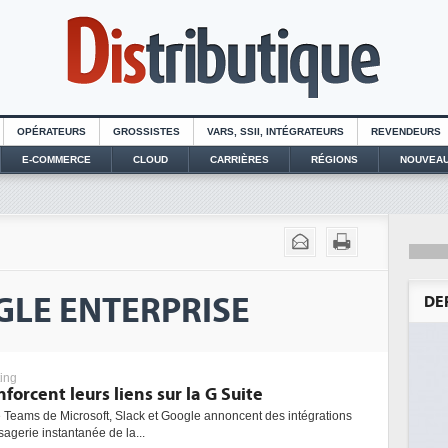
OPÉRATEURS
GROSSISTES
VARS, SSII, INTÉGRATEURS
REVENDEURS
E-COMMERCE
CLOUD
CARRIÈRES
RÉGIONS
NOUVEAU
OGLE ENTERPRISE
DE
ing
forcent leurs liens sur la G Suite
 Teams de Microsoft, Slack et Google annoncent des intégrations
agerie instantanée de la...