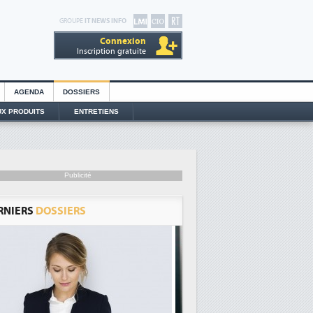
GROUPE
IT NEWS INFO
Connexion
Inscription gratuite
AGENDA
DOSSIERS
X PRODUITS
ENTRETIENS
Publicité
RNIERS
DOSSIERS