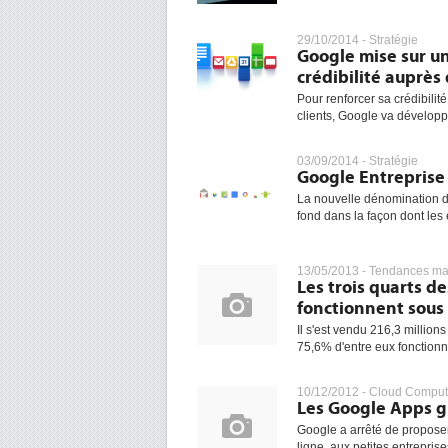
29/10/2014 -
Stratégie
Google mise sur u
crédibilité auprès
Pour renforcer sa crédibili
clients, Google va développe
03/09/2014 -
Stratégie
Google Entreprise
La nouvelle dénomination d
fond dans la façon dont les 
13/05/2013 -
Tendances ma
Les trois quarts 
fonctionnent sous
Il s'est vendu 216,3 millio
75,6% d'entre eux fonctionne
10/12/2012 -
Cloud Comput
Les Google Apps gra
Google a arrêté de proposer
ligne, aux petites entrepris