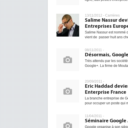
13/11/2012 -
Carrières
Salime Nassur dev
Entreprises Europ
Salime Nassur est nommé di
vient de passer huit ans chez
08/11/2011 -
Désormais, Google
Très attendu par les société
Google+. La firme de Moutai
20/09/2011 -
Eric Haddad devie
Enterprise France
La branche entreprise de G
pour occuper un poste qui n'e
11/04/2011 -
Séminaire Google A
Google organise à son siège