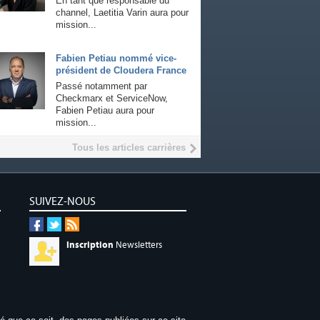
En tant que responsable du
channel, Laetitia Varin aura pour
mission...
Fabien Petiau nommé vice-
président de Cloudera France
Passé notamment par
Checkmarx et ServiceNow,
Fabien Petiau aura pour
mission...
Tous les articles carrières
SUIVEZ-NOUS
Inscription
Newsletters