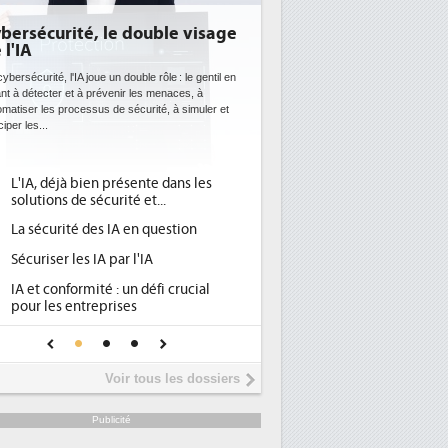
, le double visage
DEE: l'efficacité énergétique
bientôt une obligation pour les
datacenters
ue un double rôle : le gentil en
prévenir les menaces, à
Des datacenters plus durables et plus efficaces, c'es
us de sécurité, à simuler et
ce que recherchent les pouvoirs publics européens
avec la mise en oeuvre de la nouvelle Directive sur
l'efficacité...
en présente dans les
Qu'est-ce que la DEE (directive
1
écurité et...
d'efficacité énergétique) ?
es IA en question
DEE, une pression administrative
2
pour les DSI à transformer...
IA par l'IA
Un outillage et des services déjà en
3
té : un défi crucial
place pour répondre à...
eprises
Phocea DC dans les cordes pour la
4
fiance pour une IA
DEE
Interview de Fabrice Coquio,
5
Voir tous les dossiers
président de Digital Realty...
Trimestriels IBM : L'activité logiciell
6
Publicité
soutient les...