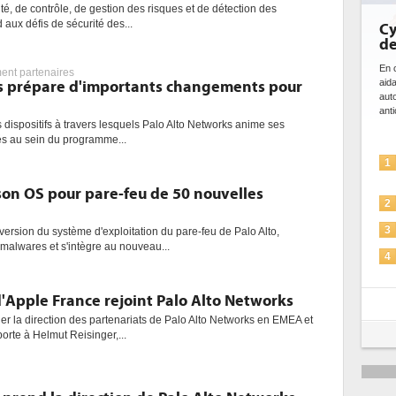
ité, de contrôle, de gestion des risques et de détection des
 aux défis de sécurité des...
Cybersécurité
de l'IA
En cybersécurité, l'IA jo
nt partenaires
aidant à détecter et à 
s prépare d'importants changements pour
automatiser les process
anticiper les...
 dispositifs à travers lesquels Palo Alto Networks anime ses
és au sein du programme...
L'IA, déjà bi
1
solutions de s
 son OS pour pare-feu de 50 nouvelles
La sécurité d
2
Sécuriser les 
3
version du système d'exploitation du pare-feu de Palo Alto,
malwares et s'intègre au nouveau...
IA et conformi
4
pour les entr
Une IA de con
'Apple France rejoint Palo Alto Networks
5
plus sûre ?
ier la direction des partenariats de Palo Alto Networks en EMEA et
orte à Helmut Reisinger,...