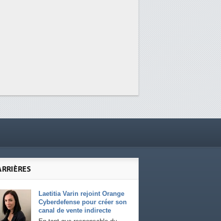
ARRIÈRES
Laetitia Varin rejoint Orange
Cyberdefense pour créer son
canal de vente indirecte