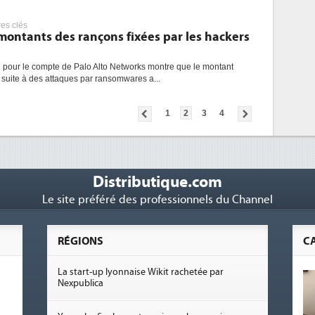
res clés
montants des rançons fixées par les hackers
 pour le compte de Palo Alto Networks montre que le montant
uite à des attaques par ransomwares a...
1
2
3
4
Distributique.com
Le site préféré des professionnels du Channel
RÉGIONS
C
La start-up lyonnaise Wikit rachetée par
Nexpublica