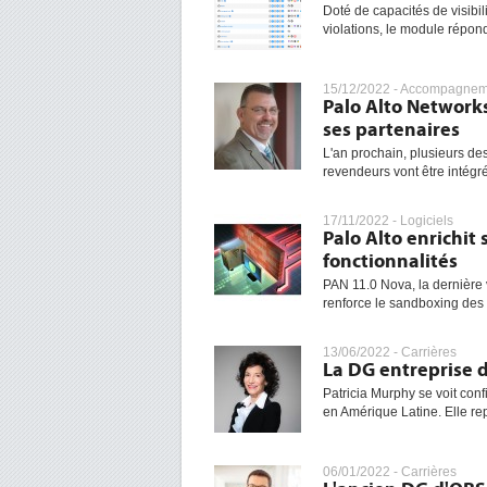
Doté de capacités de visibil
violations, le module répond
15/12/2022 -
Accompagneme
Palo Alto Network
ses partenaires
L'an prochain, plusieurs des
revendeurs vont être intégr
17/11/2022 -
Logiciels
Palo Alto enrichit
fonctionnalités
PAN 11.0 Nova, la dernière 
renforce le sandboxing des 
13/06/2022 -
Carrières
La DG entreprise d
Patricia Murphy se voit conf
en Amérique Latine. Elle rep
06/01/2022 -
Carrières