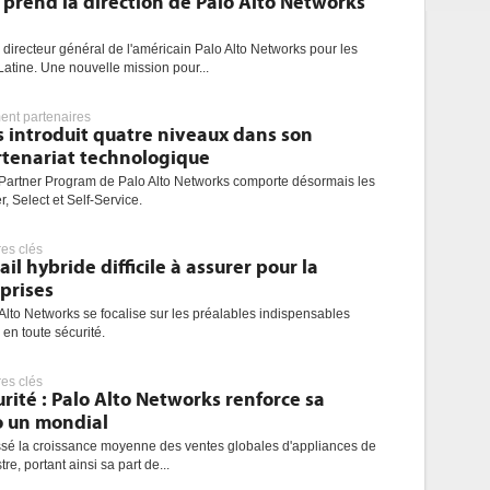
prend la direction de Palo Alto Networks
 directeur général de l'américain Palo Alto Networks pour les
atine. Une nouvelle mission pour...
nt partenaires
s introduit quatre niveaux dans son
tenariat technologique
artner Program de Palo Alto Networks comporte désormais les
, Select et Self-Service.
res clés
ail hybride difficile à assurer pour la
prises
lto Networks se focalise sur les préalables indispensables
 en toute sécurité.
res clés
rité : Palo Alto Networks renforce sa
o un mondial
ssé la croissance moyenne des ventes globales d'appliances de
e, portant ainsi sa part de...