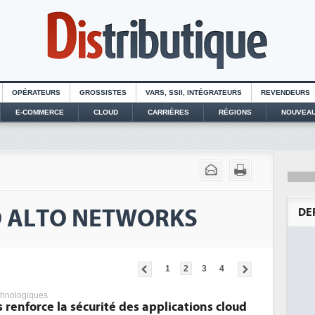
OPÉRATEURS
GROSSISTES
VARS, SSII, INTÉGRATEURS
REVENDEURS
E-COMMERCE
CLOUD
CARRIÈRES
RÉGIONS
NOUVEAU
LO ALTO NETWORKS
DE
1
2
3
4
chnologiques
 renforce la sécurité des applications cloud