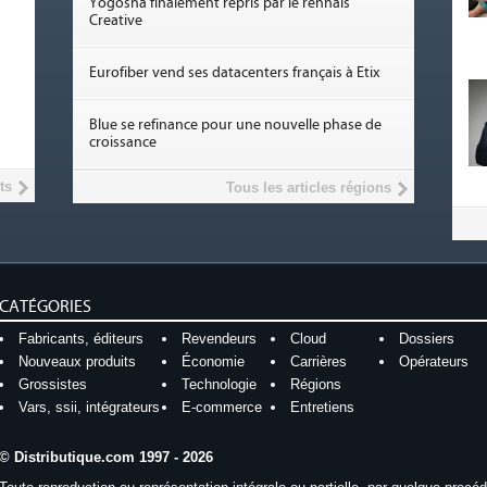
Yogosha finalement repris par le rennais
Creative
Eurofiber vend ses datacenters français à Etix
Blue se refinance pour une nouvelle phase de
croissance
ts
Tous les articles régions
CATÉGORIES
Fabricants, éditeurs
Revendeurs
Cloud
Dossiers
Nouveaux produits
Économie
Carrières
Opérateurs
Grossistes
Technologie
Régions
Vars, ssii, intégrateurs
E-commerce
Entretiens
© Distributique.com 1997 - 2026