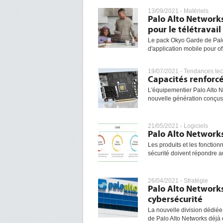
13/09/2021 -
Matériels
Palo Alto Networks
pour le télétravail
Le pack Okyo Garde de Palo 
d'application mobile pour off
19/07/2021 -
Tendances te
Capacités renforcé
L'équipementier Palo Alto N
nouvelle génération conçus s
21/05/2021 -
Logiciels
Palo Alto Networks
Les produits et les fonction
sécurité doivent répondre a
26/04/2021 -
Stratégie
Palo Alto Networks
cybersécurité
La nouvelle division dédiée 
de Palo Alto Networks déjà ex