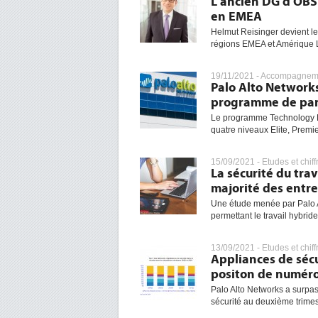
L'ancien DG d'OBS 
en EMEA
Helmut Reisinger devient le
régions EMEA et Amérique L
19/11/2021 -
Accompagneme
Palo Alto Network
programme de par
Le programme Technology P
quatre niveaux Elite, Premier
15/09/2021 -
Etudes et chiff
La sécurité du trav
majorité des entre
Une étude menée par Palo A
permettant le travail hybride
13/09/2021 -
Etudes et chiff
Appliances de sécu
positon de numér
Palo Alto Networks a surpa
sécurité au deuxième trimestr