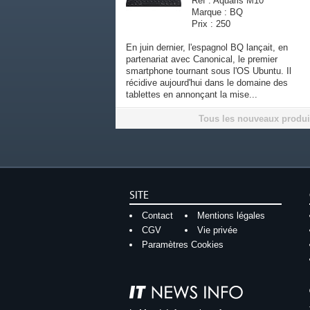
Ref : Aquaris M10
Marque : BQ
Prix : 250
En juin dernier, l'espagnol BQ lançait, en
partenariat avec Canonical, le premier
smartphone tournant sous l'OS Ubuntu. Il
récidive aujourd'hui dans le domaine des
tablettes en annonçant la mise...
Tous les nouveaux produi
SITE
Contact
Mentions légales
CGV
Vie privée
Paramètres Cookies