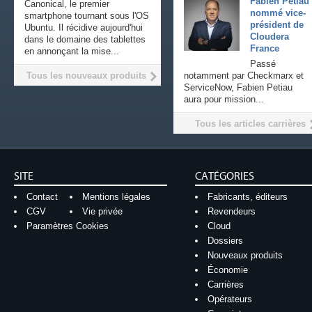
Fabien Petiau
Canonical, le premier
nommé vice-
smartphone tournant sous l'OS
président de
Ubuntu. Il récidive aujourd'hui
Cloudera
dans le domaine des tablettes
France
en annonçant la mise...
Passé
Tous les nouveaux produits
notamment par Checkmarx et
ServiceNow, Fabien Petiau
aura pour mission...
Tous les articles carrières
SITE
CATÉGORIES
Contact
Mentions légales
Fabricants, éditeurs
CGV
Vie privée
Revendeurs
Paramètres Cookies
Cloud
Dossiers
Nouveaux produits
Économie
Carrières
Opérateurs