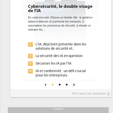
Cybersécurité, le double visage
DEE: l'e
de l'IA
bientôt 
datacen
En cybersécurité, l'IA joue un double rôle : le gentil en
aidant à détecter et à prévenir les menaces, à
Des datacenter
automatiser les processus de sécurité, à simuler et
ce que recherc
anticiper les...
avec la mise e
l'efficacité...
L'IA, déjà bien présente dans les
Qu'est
1
1
solutions de sécurité et...
d'effi
La sécurité des IA en question
DEE, u
2
2
pour le
Sécuriser les IA par l'IA
3
Un out
3
IA et conformité : un défi crucial
4
place 
pour les entreprises
Phocea
4
Une IA de confiance pour une IA
5
DEE
plus sûre ?
Interv
5
Voir tous les dossiers
préside
Trimest
6
soutien
Publicité