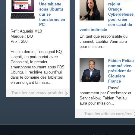
Une tablette
rejoint
sous Ubuntu
Orange
qui se
Cyberdefense
transforme en
pour créer
PC
son canal de
vente indirecte
Ref : Aquaris M10
Marque : BQ
En tant que responsable du
Prix : 250
channel, Laetitia Varin aura
pour mission...
En juin dernier, l'espagnol BQ
lançait, en partenariat avec
Fabien Petiau
Canonical, le premier
nommé vice-
smartphone tournant sous l'OS
président de
Ubuntu. Il récidive aujourd'hui
Cloudera
dans le domaine des tablettes
France
en annonçant la mise...
Passé
Tous les nouveaux produits
notamment par Checkmarx et
ServiceNow, Fabien Petiau
aura pour mission...
Tous les articles carrières