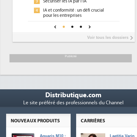
Sécuriser les IA par l'IA
3
IA et conformité : un défi crucial
4
pour les entreprises
Une IA de confiance pour une IA
5
plus sûre ?
Voir tous les dossiers
Publicité
Distributique.com
Le site préféré des professionnels du Channel
NOUVEAUX PRODUITS
CARRIÈRES
Aquaris M10 :
Laetitia Varin