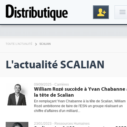
Connexion
TOUTE L'ACTUALITÉ
SCALIAN
L'actualité SCALIAN
09/09/2025 -
Carrières
William Rozé succède à Yvan Chabanne 
Inscription
la tête de Scalian
En remplaçant Yvan Chabanne à la tête de Scalian, William
Rozé ambitionne de faire de l'ESN un groupe réalisant un
chiffre d'affaires d'un milliard...
23/01/2023 -
Ressources Humaines