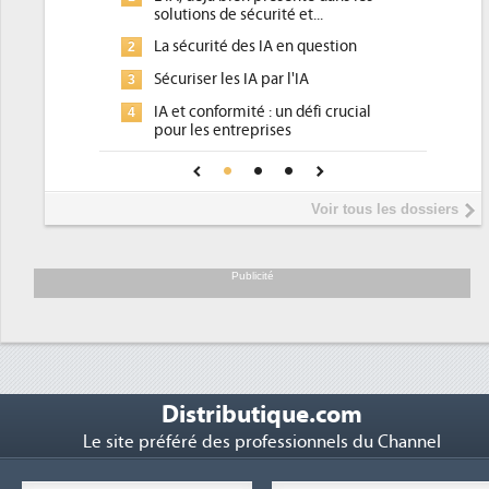
rité et...
d'efficacité énergétique) ?
 IA en question
DEE, une pression administrative
2
pour les DSI à transformer...
par l'IA
Un outillage et des services déjà en
3
 : un défi crucial
place pour répondre à...
rises
Phocea DC dans les cordes pour la
4
ance pour une IA
DEE
Interview de Fabrice Coquio,
5
Voir tous les dossiers
président de Digital Realty...
Trimestriels IBM : L'activité logicielle
6
soutient les...
Publicité
Distributique.com
Le site préféré des professionnels du Channel