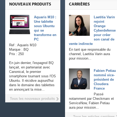
NOUVEAUX PRODUITS
CARRIÈRES
Aquaris M10 :
Laetitia Varin
Une tablette
rejoint
sous Ubuntu
Orange
qui se
Cyberdefense
transforme en
pour créer
PC
son canal de
vente indirecte
Ref : Aquaris M10
Marque : BQ
En tant que responsable du
Prix : 250
channel, Laetitia Varin aura
pour mission...
En juin dernier, l'espagnol BQ
lançait, en partenariat avec
Fabien Petiau
Canonical, le premier
nommé vice-
smartphone tournant sous l'OS
président de
Ubuntu. Il récidive aujourd'hui
Cloudera
dans le domaine des tablettes
France
en annonçant la mise...
Passé
Tous les nouveaux produits
notamment par Checkmarx et
ServiceNow, Fabien Petiau
aura pour mission...
Tous les articles carrières