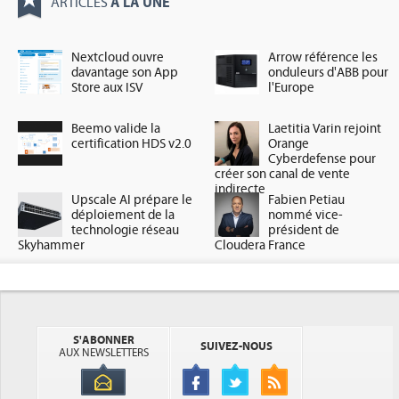
À LA UNE
ARTICLES
Nextcloud ouvre
Arrow référence les
davantage son App
onduleurs d'ABB pour
Store aux ISV
l'Europe
Beemo valide la
Laetitia Varin rejoint
certification HDS v2.0
Orange
Cyberdefense pour
créer son canal de vente
indirecte
Upscale AI prépare le
Fabien Petiau
déploiement de la
nommé vice-
technologie réseau
président de
Skyhammer
Cloudera France
S'ABONNER
SUIVEZ-NOUS
AUX NEWSLETTERS