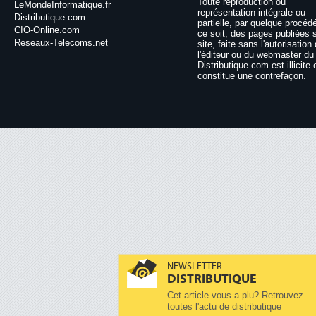
Toute reproduction ou
LeMondeInformatique.fr
représentation intégrale ou
Distributique.com
partielle, par quelque procéd
CIO-Online.com
ce soit, des pages publiées 
Reseaux-Telecoms.net
site, faite sans l'autorisation
l'éditeur ou du webmaster du 
Distributique.com est illicite 
constitue une contrefaçon.
NEWSLETTER
DISTRIBUTIQUE
Cet article vous a plu? Retrouvez
toutes l'actu de distributique