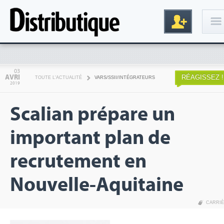
Connexion
03
AVRI
RÉAGISSEZ !
TOUTE L'ACTUALITÉ
VARS/SSII/INTÉGRATEURS
2019
Scalian prépare un
important plan de
recrutement en
Inscription
Nouvelle-Aquitaine
CARRI