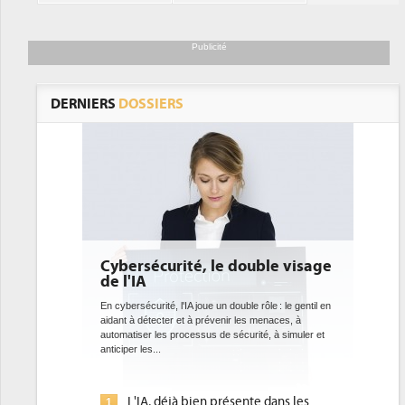
Publicité
DERNIERS
DOSSIERS
le double visage
DEE: l'efficacité énergétique
bientôt une obligation pour les
datacenters
un double rôle : le gentil en
venir les menaces, à
Des datacenters plus durables et plus efficaces, c'est
de sécurité, à simuler et
ce que recherchent les pouvoirs publics européens
avec la mise en oeuvre de la nouvelle Directive sur
l'efficacité...
présente dans les
Qu'est-ce que la DEE (directive
1