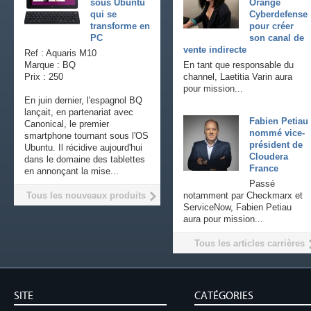
sous Ubuntu
Orange
qui se
Cyberdefense
transforme en
pour créer
PC
son canal de
vente indirecte
Ref : Aquaris M10
Marque : BQ
En tant que responsable du
Prix : 250
channel, Laetitia Varin aura
pour mission...
En juin dernier, l'espagnol BQ
lançait, en partenariat avec
Fabien Petiau
Canonical, le premier
nommé vice-
smartphone tournant sous l'OS
président de
Ubuntu. Il récidive aujourd'hui
Cloudera
dans le domaine des tablettes
France
en annonçant la mise...
Passé
Tous les nouveaux produits
notamment par Checkmarx et
ServiceNow, Fabien Petiau
aura pour mission...
Tous les articles carrières
SITE
CATÉGORIES