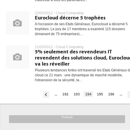
s'adresse à tous les partenaires...
22/03/2012 -
Cloud Computing
Eurocloud décerne 5 trophées
A l'occasion de ses Etats Généraux, Eurocloud a décerné 5
trophées. Le jury de 17 membres a examiné 115 dossiers
(émanant de 75 entreprises)....
21/03/2012 -
Cloud Computing
5% seulement des revendeurs IT
revendent des solutions cloud, Euroclou
va les réveiller
Plusieurs tendances fortes ont traversé les Etats Généraux 
cloud ce 21 mars : une dynamique de marché modérée,
l'obsession de la sécurité, la...
...
192
193
194
195
196
...
Publicité