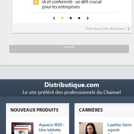
IA et conformité : un défi crucial
4
pl
pour les entreprises
Ph
4
Une IA de confiance pour une IA
5
D
plus sûre ?
In
5
Voir tous les dossiers
pr
Tr
6
so
Publicité
Distributique.com
Le site préféré des professionnels du Channel
NOUVEAUX PRODUITS
CARRIÈRES
Aquaris M10 :
Laetitia Varin
Une tablette
rejoint