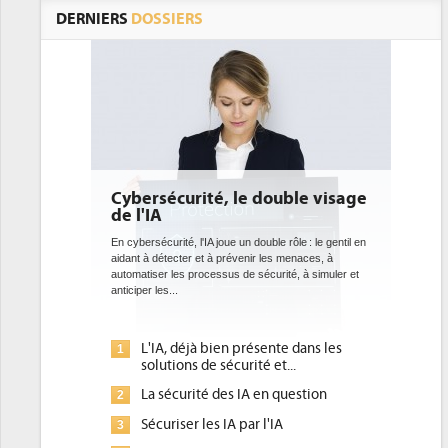
DERNIERS
DOSSIERS
Cybersécurité, le double visage
DEE: 
de l'IA
bient
datac
En cybersécurité, l'IA joue un double rôle : le gentil en
aidant à détecter et à prévenir les menaces, à
Des datac
automatiser les processus de sécurité, à simuler et
ce que r
anticiper les...
avec la m
l'efficacité
L'IA, déjà bien présente dans les
Qu
1
1
solutions de sécurité et...
d'
La sécurité des IA en question
DE
2
2
po
Sécuriser les IA par l'IA
3
Un
3