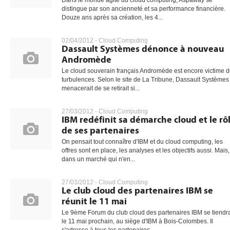
Dans le monde agité du cloud computing, Aspaway se
distingue par son ancienneté et sa performance financière.
Douze ans après sa création, les 4...
02/04/2012 -
Cloud Computing
Dassault Systèmes dénonce à nouveau
Andromède
Le cloud souverain français Andromède est encore victime 
turbulences. Selon le site de La Tribune, Dassault Systèmes
menacerait de se retirait si...
27/03/2012 -
Cloud Computing
IBM redéfinit sa démarche cloud et le rô
de ses partenaires
On pensait tout connaître d'IBM et du cloud computing, les
offres sont en place, les analyses et les objectifs aussi. Mais,
dans un marché qui n'en...
27/03/2012 -
Cloud Computing
Le club cloud des partenaires IBM se
réunit le 11 mai
Le 9ème Forum du club cloud des partenaires IBM se tiendr
le 11 mai prochain, au siège d'IBM à Bois-Colombes. Il