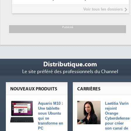
plus sûre ?
Voir tous les dossiers
Publicité
Distributique.com
Le site préféré des professionnels du Channel
NOUVEAUX PRODUITS
CARRIÈRES
Aquaris M10 :
Laetitia Varin
Une tablette
rejoint
sous Ubuntu
Orange
qui se
Cyberdefense
transforme en
pour créer
PC
son canal de