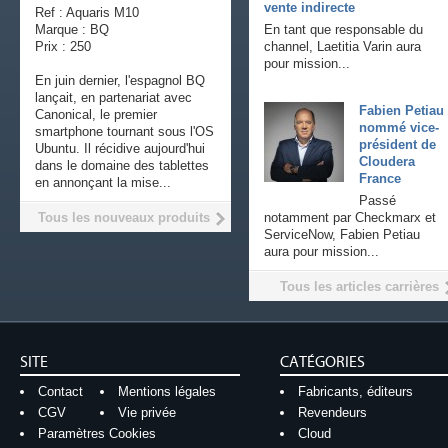
vente indirecte
Ref : Aquaris M10
Marque : BQ
En tant que responsable du
Prix : 250
channel, Laetitia Varin aura
pour mission...
En juin dernier, l'espagnol BQ
lançait, en partenariat avec
Fabien Petiau
Canonical, le premier
nommé vice-
smartphone tournant sous l'OS
président de
Ubuntu. Il récidive aujourd'hui
Cloudera
dans le domaine des tablettes
France
en annonçant la mise...
Passé
Tous les nouveaux produits
notamment par Checkmarx et
ServiceNow, Fabien Petiau
aura pour mission...
Tous les articles carrières
SITE
CATÉGORIES
Contact
Mentions légales
Fabricants, éditeurs
CGV
Vie privée
Revendeurs
Paramètres Cookies
Cloud