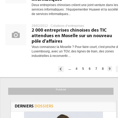
Deux entreprises chinoises créent une joint venture dans les
services informatiques : l'équipementier Huawei et la société
de services informatiques...
gratuite
29/02/2012 -
Créations d’entreprises
2 000 entreprises chinoises des TIC
attendues en Moselle sur un nouveau
pôle d'affaires
Vous connaissez la Moselle ? Pour faire court, c'est proche 
Luxembourg, avec un TGV, des lignes de train, des zones
industrielles à reconvertir....
...
4
5
6
7
8
9
Publicité
DERNIERS
DOSSIERS