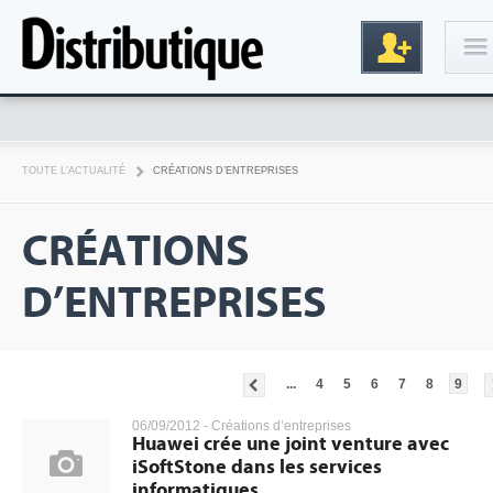
Connexion
TOUTE L'ACTUALITÉ
CRÉATIONS D’ENTREPRISES
CRÉATIONS
D’ENTREPRISES
Inscription
...
4
5
6
7
8
9
06/09/2012 -
Créations d’entreprises
Huawei crée une joint venture avec
iSoftStone dans les services
informatiques