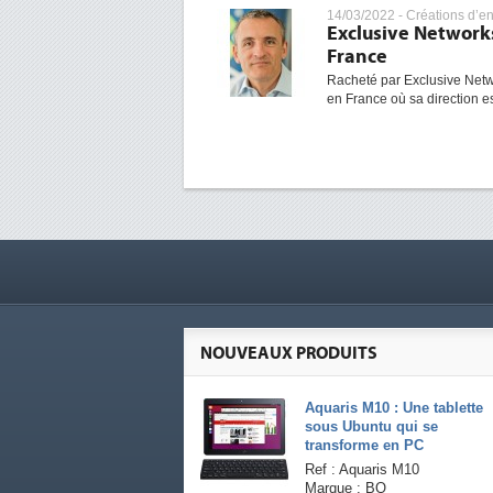
14/03/2022 -
Créations d’en
Exclusive Networks
France
Racheté par Exclusive Netwo
en France où sa direction e
NOUVEAUX PRODUITS
Aquaris M10 : Une tablette
sous Ubuntu qui se
transforme en PC
Ref : Aquaris M10
Marque : BQ