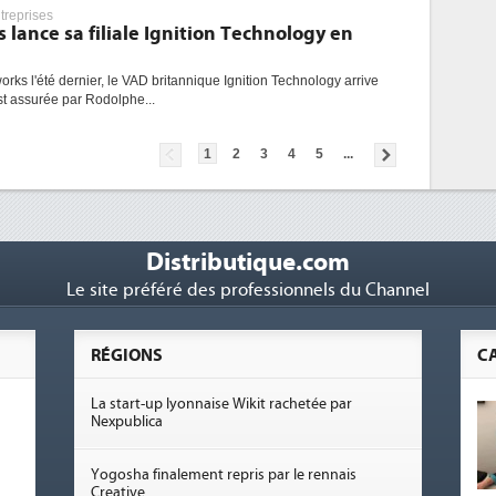
treprises
 lance sa filiale Ignition Technology en
rks l'été dernier, le VAD britannique Ignition Technology arrive
st assurée par Rodolphe...
1
2
3
4
5
...
Distributique.com
Le site préféré des professionnels du Channel
RÉGIONS
C
La start-up lyonnaise Wikit rachetée par
Nexpublica
Yogosha finalement repris par le rennais
Creative