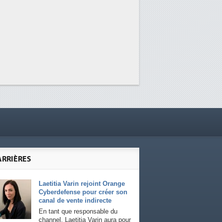
ARRIÈRES
Laetitia Varin rejoint Orange
Cyberdefense pour créer son
canal de vente indirecte
En tant que responsable du
channel, Laetitia Varin aura pour