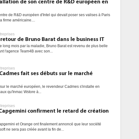
stallation de son centre de R&D européen en
entre de R&D européen d'Intel qui devait poser ses valises à Paris
 firme américaine....
treprises
retour de Bruno Barat dans le business IT
e long mois par la maladie, Bruno Barat est revenu de plus belle
éant l'agence Team4B avec son...
treprises
, Cadmes fait ses débuts sur le marché
 sur le marché européen, le revendeur Cadmes s'installe en
aux qu'Inmac Wstore à...
treprises
Capgemini confirment le retard de création
Capgemini et Orange ont finalement annoncé que leur société
t ne sera pas créée avant la fin de...