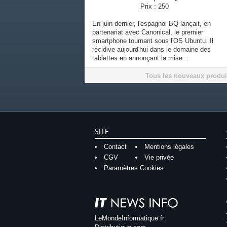
Prix : 250
En juin dernier, l'espagnol BQ lançait, en
partenariat avec Canonical, le premier
smartphone tournant sous l'OS Ubuntu. Il
récidive aujourd'hui dans le domaine des
tablettes en annonçant la mise...
Tous les nouveaux produi
SITE
Contact
Mentions légales
CGV
Vie privée
Paramètres Cookies
LeMondeInformatique.fr