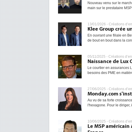
Nouveau venu sur le marché
main sur le prestataire MSP e
13/01/2026 -
Créations d’en
Klee Group crée un
En ouvrant une filiale en B
de bout en bout dans la con
05/11/2025 -
Créations d’en
Naissance de Lux C
Le courtier en assurances 
besoins des PME en matière 
27/06/2025 -
Créations d’en
Monday.com s'inst
Au vu de sa forte croissanc
l'hexagone. Pour le diriger,
10/06/2025 -
Créations d’en
Le MSP américain 