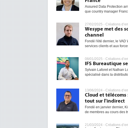
France
Assured Data Protection a
que country manager France.
27/02/2025 -
Créations d’en
Wesype met des sol
channel
Fondé l'été dernier, le VA
services clients et aux force
08/01/2025 -
Créations d’en
IFS Bureautique se
Sylvain Laforet et Nathan 
spécialisé dans la distributi
13/06/2024 -
Créations d’en
Cloud et télécoms 
tout sur l'indirect
Fondé en janvier dernier, K
de membres au cours des troi
21/03/2024 -
Créations d’en