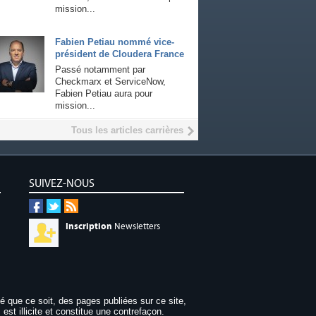
mission...
Fabien Petiau nommé vice-
président de Cloudera France
Passé notamment par
Checkmarx et ServiceNow,
Fabien Petiau aura pour
mission...
Tous les articles carrières
SUIVEZ-NOUS
Inscription
Newsletters
dé que ce soit, des pages publiées sur ce site,
 est illicite et constitue une contrefaçon.