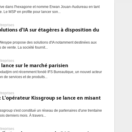
rrive dans l'hexagone et nomme Erwan Jouan-Audureau en tant
 Le MSP en profite pour lancer son...
treprises
utions d'IA sur étagères à disposition du
D Wesype propose des solutions d'IA notamment destinées aux
s de vente. La société fournit...
treprises
 lance sur le marché parisien
Lodadjim ont récemment fondé IFS Bureautique, un nouvel acteur
on de services et de produits...
treprises
: L'opérateur Kissgroup se lance en misant
issgroup s'est constitué un réseau de partenaires d'une trentaine
s derniers mois. À travers...
treprises