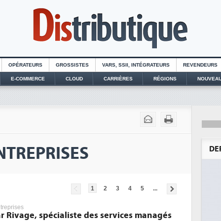
OPÉRATEURS
GROSSISTES
VARS, SSII, INTÉGRATEURS
REVENDEURS
E-COMMERCE
CLOUD
CARRIÈRES
RÉGIONS
NOUVEAU
NTREPRISES
DE
1
2
3
4
5
...
treprises
ar Rivage, spécialiste des services managés