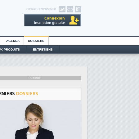
GROUPE
IT NEWS INFO
Connexion
Inscription gratuite
AGENDA
DOSSIERS
X PRODUITS
ENTRETIENS
Publicité
RNIERS
DOSSIERS