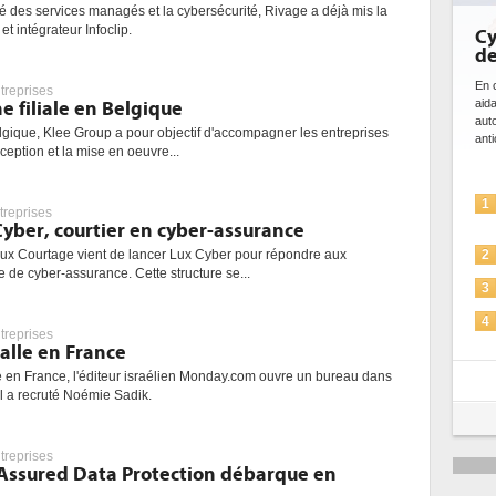
 des services managés et la cybersécurité, Rivage a déjà mis la
t intégrateur Infoclip.
Cybersécurité, le d
de l'IA
En cybersécurité, l'IA joue un doub
treprises
aidant à détecter et à prévenir l
e filiale en Belgique
automatiser les processus de séc
elgique, Klee Group a pour objectif d'accompagner les entreprises
anticiper les...
ception et la mise en oeuvre...
L'IA, déjà bien prése
1
treprises
solutions de sécurité 
yber, courtier en cyber-assurance
La sécurité des IA e
Lux Courtage vient de lancer Lux Cyber pour répondre aux
2
de cyber-assurance. Cette structure se...
Sécuriser les IA par l
3
IA et conformité : un 
4
treprises
pour les entreprises
alle en France
Une IA de confiance
5
e en France, l'éditeur israélien Monday.com ouvre un bureau dans
plus sûre ?
 il a recruté Noémie Sadik.
treprises
Assured Data Protection débarque en