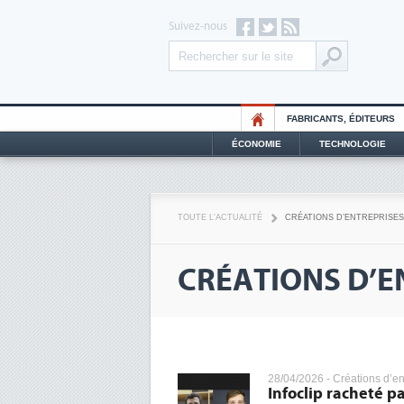
Suivez-nous
FABRICANTS, ÉDITEURS
ÉCONOMIE
TECHNOLOGIE
TOUTE L'ACTUALITÉ
CRÉATIONS D’ENTREPRISES
CRÉATIONS D’E
28/04/2026 -
Créations d’en
Infoclip racheté p