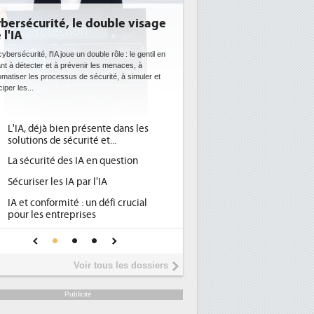
ouble visage
DEE: l'efficacité énergétique
bientôt une obligation pour les
datacenters
le rôle : le gentil en
es menaces, à
Des datacenters plus durables et plus efficaces, c'est
urité, à simuler et
ce que recherchent les pouvoirs publics européens
avec la mise en oeuvre de la nouvelle Directive sur
l'efficacité...
nte dans les
Qu'est-ce que la DEE (directive
1
et...
d'efficacité énergétique) ?
n question
DEE, une pression administrative
2
pour les DSI à transformer...
'IA
Un outillage et des services déjà en
3
défi crucial
place pour répondre à...
Phocea DC dans les cordes pour la
4
 pour une IA
DEE
Interview de Fabrice Coquio,
5
Voir tous les dossiers
président de Digital Realty...
Trimestriels IBM : L'activité logicielle
6
Publicité
soutient les...