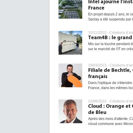
Intel ajourne l'in
France
En projet depuis 2 ans, le c
Saclay a été suspendu par la
10/11/2023 -
Créations d’en
Team4B : le grand 
Mis sur la touche pendant d
sur le marché de l'IT en cr
29/03/2023 -
Créations d’en
Filiale de Bechtle
français
Dans l'optique de s'étendre
France, dans les mêmes loc
22/06/2022 -
Créations d’en
Cloud : Orange et 
de Bleu
Après des mois d'attente, 
cloud commune avec Microsof