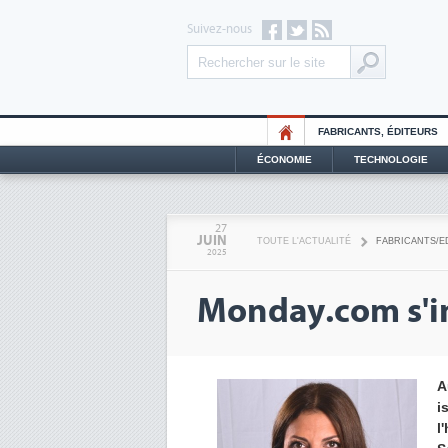
Suivez-nous
FABRICANTS, ÉDITEURS
ÉCONOMIE
TECHNOLOGIE
27
JUIN
TOUTE L'ACTUALITÉ
FABRICANTS/E
2025
Monday.com s'in
A
i
l