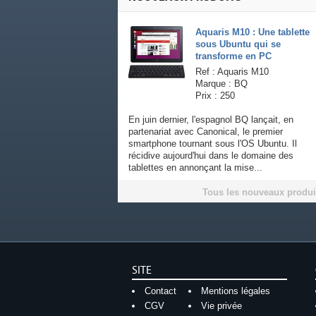
Aquaris M10 : Une tablette
sous Ubuntu qui se
transforme en PC
Ref : Aquaris M10
Marque : BQ
Prix : 250
En juin dernier, l'espagnol BQ lançait, en
partenariat avec Canonical, le premier
smartphone tournant sous l'OS Ubuntu. Il
récidive aujourd'hui dans le domaine des
tablettes en annonçant la mise...
Tous les nouveaux produi
SITE
Contact
Mentions légales
CGV
Vie privée