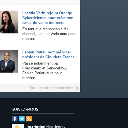
Laetitia Varin rejoint Orange
Cyberdefense pour créer son
canal de vente indirecte
En tant que responsable du
channel, Laetitia Varin aura pour
mission...
Fabien Petiau nommé vice-
président de Cloudera France
Passé notamment par
Checkmarx et ServiceNow,
Fabien Petiau aura pour
mission...
Tous les articles carrières
SUIVEZ-NOUS
Inscription
Newsletters