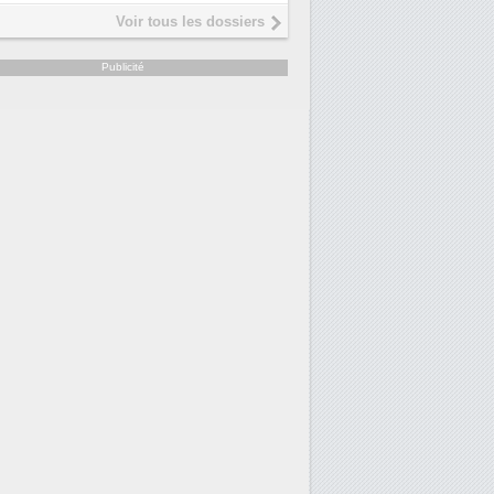
Interview de Fabrice Coquio,
5
Voir tous les dossiers
président de Digital Realty...
Trimestriels IBM : L'activité logicielle
6
Publicité
soutient les...