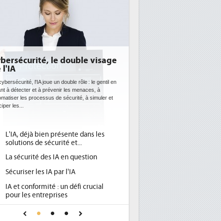
ble visage
DEE: l'efficacité énergétique
bientôt une obligation pour les
datacenters
le : le gentil en
enaces, à
Des datacenters plus durables et plus efficaces, c'est
, à simuler et
ce que recherchent les pouvoirs publics européens
avec la mise en oeuvre de la nouvelle Directive sur
l'efficacité...
 dans les
Qu'est-ce que la DEE (directive
1
.
d'efficacité énergétique) ?
estion
DEE, une pression administrative
2
pour les DSI à transformer...
Un outillage et des services déjà en
3
i crucial
place pour répondre à...
Phocea DC dans les cordes pour la
4
r une IA
DEE