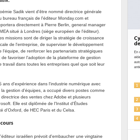
adik.
oémie Sadik vient d'être nommé directrice générale
u bureau français de l'éditeur Monday.com et
eportera directement à Pierre Berlin, general manager
MEA situé à Londres (siège européen de l'éditeur).
Cybersécurité, le dou
es missions sont de diriger la stratégie de croissance
de l'IA
ocale de l'entreprise, de superviser le développement
e l'équipe, de renforcer les partenariats stratégiques
En cybersécurité, l'IA joue un double rô
t de favoriser l'adoption de la plateforme de gestion
aidant à détecter et à prévenir les m
automatiser les processus de sécurité
e travail dans toutes les entreprises quel que soit leur
anticiper les...
 ans d'expérience dans l'industrie numérique avec
L'IA, déjà bien présente
1
la gestion d'équipes, a occupé divers postes comme
solutions de sécurité et..
 directrice des ventes chez Adobe et plusieurs
La sécurité des IA en qu
2
soft. Elle est diplômée de l'Institut d'Études
Sécuriser les IA par l'IA
3
ité d'Oxford, de HEC Paris et du Celsa.
IA et conformité : un déf
4
 cours
pour les entreprises
Une IA de confiance pou
5
l'éditeur israélien prévoit d'embaucher une vingtaine
plus sûre ?