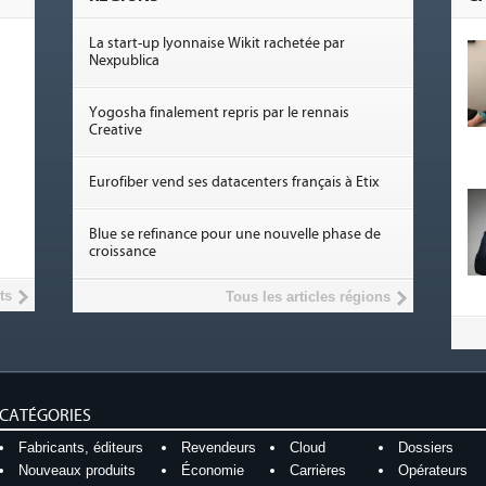
La start-up lyonnaise Wikit rachetée par
Nexpublica
Yogosha finalement repris par le rennais
Creative
Eurofiber vend ses datacenters français à Etix
Blue se refinance pour une nouvelle phase de
croissance
ts
Tous les articles régions
CATÉGORIES
Fabricants, éditeurs
Revendeurs
Cloud
Dossiers
Nouveaux produits
Économie
Carrières
Opérateurs