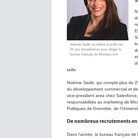
S
N
d
r
E
S
l
Noémie Sadik va mettre à profit ses
25 ans d’expérience pour diriger le
d
bureau français de Monday.com.
e
d
taille.
Noémie Sadik, qui compte plus de 25
du développement commercial et de 
vice-president area chez Salesforce,
responsabilités au marketing de Micro
Politiques de Grenoble, de l'Univers
De nombreux recrutements en
Dans l'année, le bureau français de 