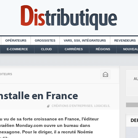
OPÉRATEURS
GROSSISTES
VARS, SSII, INTÉGRATEURS
REVENDEURS
E-COMMERCE
CLOUD
CARRIÈRES
RÉGIONS
NOUVEAU
DITEURS
AU
stalle en France
CRÉATIONS D’ENTREPRISES
,
LOGICIELS
,
u vu de sa forte croissance en France, l'éditeur
DE
sraélien Monday.com ouvre un bureau dans
'hexagone. Pour le diriger, il a recruté Noémie