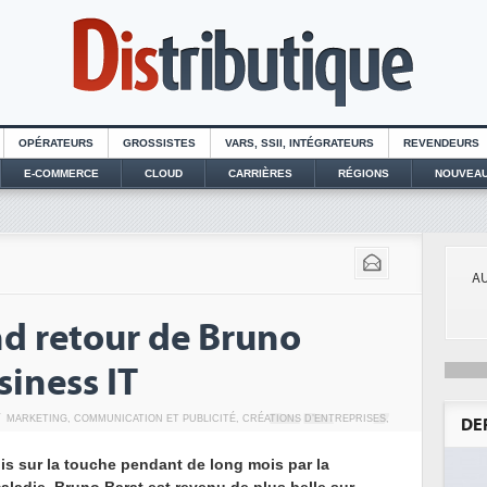
OPÉRATEURS
GROSSISTES
VARS, SSII, INTÉGRATEURS
REVENDEURS
E-COMMERCE
CLOUD
CARRIÈRES
RÉGIONS
NOUVEAU
AU
nd retour de Bruno
siness IT
MARKETING, COMMUNICATION ET PUBLICITÉ
,
CRÉATIONS D’ENTREPRISES
,
DE
is sur la touche pendant de long mois par la