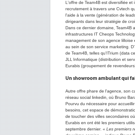
L'offre de
Team4B
est diversifiée et
recrutement à travers une
Cvtech
qu
l'aide à la vente
(génération de
lead
dirigeants dans leur stratégie de cr
Dans ce dernier domaine, Team4B a p
infrastructures IT
Cheops
Technolog
management de son agence lilloise 
au sein de son service marketing.
D'
de
Team4B
, telles qu'
ITrium
(data
ce
JLL
Informatique
(distribution et ser
Eurabis
(groupement de revendeurs
Un showroom ambulant qui fai
Autre offre phare de l'agence, son 
réseau social
linkedin
, où Bruno
Bar
Pourvu
du nécessaire pour accueillir
besoins, cet espace de démonstrati
de toucher des villes secondaires où
Eurabis
en
ont été les premiers util
septembre dernier.
« Les premiers r