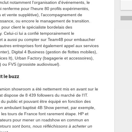
 inclut notamment l'organisation d'événements, le
5
i renferme pour l'heure 80 profils expérimentés,
s
et vente supplétive)
, l'accompagnement de
6
oissance, ou encore le management de transition.
our client le spécialiste bordelais des
y
.
Celui-ci lui a confié temporairement le
et a aussi pu compter sur
Team4B
pour embaucher
autres entreprises font également appel aux services
nter
)
, Digital 4 Business
(gestion de flottes mobiles)
,
vices
It
)
, Urban
Factory
(
bagagerie
et accessoires)
,
)
ou
FVS
(grossiste audiovisuel)
.
t le buzz
camion showroom a été nettement mis en avant sur le
at
dispose de 8 439 followers du marché de l'IT.
 du public et pouvant être équipé en fonction des
on ambulant baptisé
4B
Show permet, par exemple,
 les tours de France font rarement étape.
HP et
isateurs pour mener un
roadshow
en commun en
etours sont bons, nous réfléchissons à acheter un