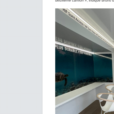
deuxième camion »
, indique Bruno
B