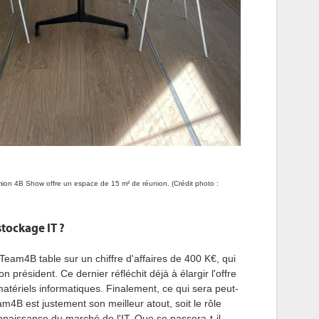
on 4B Show offre un espace de 15 m² de réunion. (Crédit photo :
stockage IT ?
Team4B
table sur un chiffre d'affaires de 400
K€
, qui
son président.
Ce dernier réfléchit déjà à élargir l'offre
atériels informatiques.
Finalement, ce qui sera peut-
am4B
est justement son meilleur atout, soit le rôle
nnaissance du marché de l'IT.
Que se passera-t-il