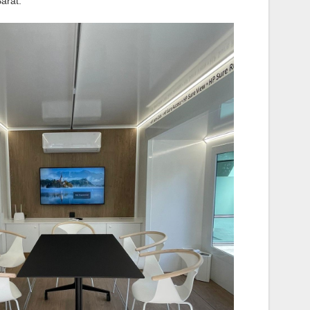
arat
.