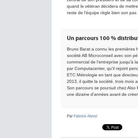
quand le vétéran décidera de mettre 
reste de l'équipe règle bien son pas 
Un parcours 100 % distribut
Bruno
Barat
a connu les premières he
société AB
Microconseil
avec son pè
commercial de l'entreprise jusqu'à la
par
Computacenter
, qu'il rejoint pe
ETC
Métrologie en tant que directeur
2013, il quitte la société, trois moi
Son parcours se poursuit chez
Also
F
une dizaine d'années avant de crée
Par
Fabrice Alessi