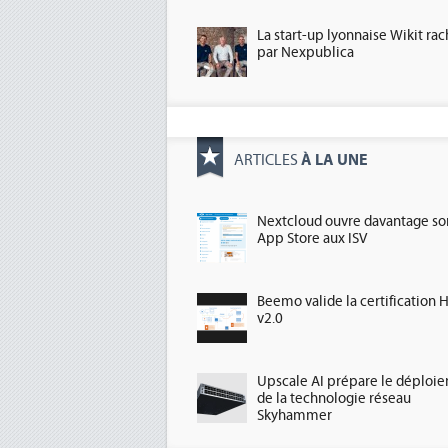
La start-up lyonnaise Wikit ra
par Nexpublica
À LA UNE
ARTICLES
Nextcloud ouvre davantage so
App Store aux ISV
Beemo valide la certification 
v2.0
Upscale AI prépare le déploi
de la technologie réseau
Skyhammer