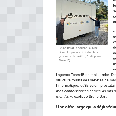
m
l
s
s
c
«
s
e
d
Bruno Barat (à gauche) et Max
Barat, les président et directeur
d
général de Team4B. (Crédit photo :
g
Team4B)
a
r
l'agence
Team4B
en mai dernier.
Di
structure fournit des services de m
l'informatique, qu'ils
soient prestatai
mes connaissances et mes 40 ans de 
mon fils »
, explique Bruno
Barat
.
Une offre large qui a déjà sédu