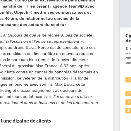
aladie, Bruno Barat est revenu de plus belle sur
e marché de l'IT en créant l'agence Team4B avec
on fils. Objectif : mettre ses connaissances et
es 40 ans de relationnel au service de la
roissance des acteurs du secteur.
 J'ai toujours dit que je ne recréerai pas de société,
DE
bi
auf si l'occasion et l'envie se représentaient »
,
da
xplique Bruno
Barat
.
Force
est de constater que ces
eux conditions ont fini par être de nouveau réunies
Des
ce 
ans le parcours bien rempli de l'ancien directeur
ave
énéral du grossiste
Also
France.
À 62 ans, après
l'eff
voir lutté contre un cancer du pancréas désormais en
émission, ce vétéran de la distribution IT a fondé
1
rigée
en binôme avec son fils, Max
Barat
, cette
arketing et d'accompagnement aux acteurs de
2
res
, éditeurs ou fabricants.
« J'ai eu envie d'utiliser
relationnel dans le business et de les transmettre à
3
it une dizaine de clients
4