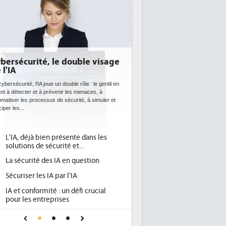
E: l'efficacité énergétique
entôt une obligation pour les
tacenters
 datacenters plus durables et plus efficaces, c'est
que recherchent les pouvoirs publics européens
c la mise en oeuvre de la nouvelle Directive sur
icacité...
Qu'est-ce que la DEE (directive
d'efficacité énergétique) ?
DEE, une pression administrative
pour les DSI à transformer...
Un outillage et des services déjà en
place pour répondre à...
Phocea DC dans les cordes pour la
DEE