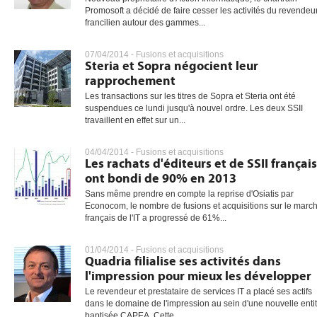
Promosoft a décidé de faire cesser les activités du revendeu
francilien autour des gammes...
gratuite
07/04/2014 -
Fusions et acquisitions
Steria et Sopra négocient leur
rapprochement
Les transactions sur les titres de Sopra et Steria ont été
suspendues ce lundi jusqu'à nouvel ordre. Les deux SSII
travaillent en effet sur un...
04/04/2014 -
Fusions et acquisitions
Les rachats d'éditeurs et de SSII français
ont bondi de 90% en 2013
Sans même prendre en compte la reprise d'Osiatis par
Econocom, le nombre de fusions et acquisitions sur le marc
français de l'IT a progressé de 61%...
01/04/2014 -
Fusions et acquisitions
Quadria filialise ses activités dans
l'impression pour mieux les développer
Le revendeur et prestataire de services IT a placé ses actifs
dans le domaine de l'impression au sein d'une nouvelle enti
baptisée CAPEA. Cette...