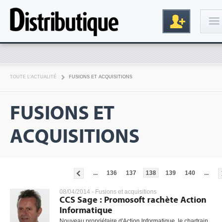
Connexion
TOUTE L'ACTUALITÉ
FUSIONS ET ACQUISITIONS
FUSIONS ET
ACQUISITIONS
Inscription
...
136
137
138
139
140
...
08/04/2014 -
Fusions et acquisitions
CCS Sage : Promosoft rachète Action
Informatique
Nouveau propriétaire d'Action Informatique, le chartrain