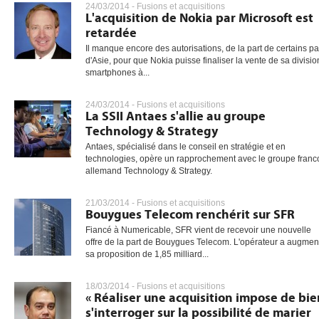
24/03/2014 -
Fusions et acquisitions
L'acquisition de Nokia par Microsoft est
retardée
Il manque encore des autorisations, de la part de certains p
d'Asie, pour que Nokia puisse finaliser la vente de sa divisio
smartphones à...
24/03/2014 -
Fusions et acquisitions
La SSII Antaes s'allie au groupe
Technology & Strategy
Antaes, spécialisé dans le conseil en stratégie et en
technologies, opère un rapprochement avec le groupe franc
allemand Technology & Strategy.
21/03/2014 -
Fusions et acquisitions
Bouygues Telecom renchérit sur SFR
Fiancé à Numericable, SFR vient de recevoir une nouvelle
offre de la part de Bouygues Telecom. L'opérateur a augmen
sa proposition de 1,85 milliard...
18/03/2014 -
Fusions et acquisitions
« Réaliser une acquisition impose de bie
s'interroger sur la possibilité de marier