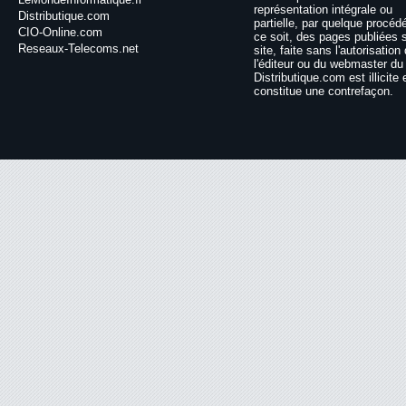
représentation intégrale ou
Distributique.com
partielle, par quelque procéd
CIO-Online.com
ce soit, des pages publiées 
Reseaux-Telecoms.net
site, faite sans l'autorisation
l'éditeur ou du webmaster du 
Distributique.com est illicite 
constitue une contrefaçon.