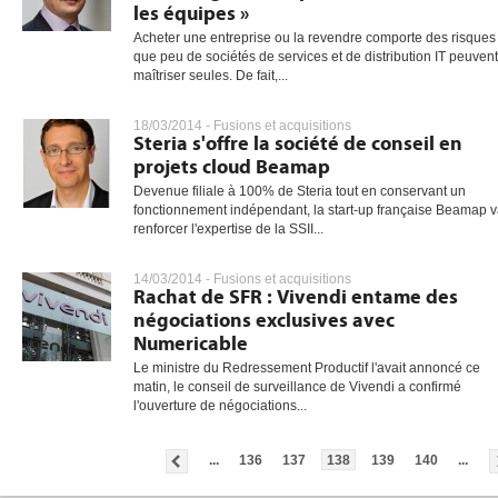
les équipes »
Acheter une entreprise ou la revendre comporte des risques
que peu de sociétés de services et de distribution IT peuvent
maîtriser seules. De fait,...
18/03/2014 -
Fusions et acquisitions
Steria s'offre la société de conseil en
projets cloud Beamap
Devenue filiale à 100% de Steria tout en conservant un
fonctionnement indépendant, la start-up française Beamap 
renforcer l'expertise de la SSII...
14/03/2014 -
Fusions et acquisitions
Rachat de SFR : Vivendi entame des
négociations exclusives avec
Numericable
Le ministre du Redressement Productif l'avait annoncé ce
matin, le conseil de surveillance de Vivendi a confirmé
l'ouverture de négociations...
...
136
137
138
139
140
...