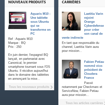
NOUVEAUX PRODUITS
CARRIÈRES
Aquaris M10 :
Laetitia Varin
Une tablette
rejoint
sous Ubuntu
Orange
qui se
Cyberdefense
transforme en
pour créer
PC
son canal de
vente indirecte
Ref : Aquaris M10
Marque : BQ
En tant que responsable du
Prix : 250
channel, Laetitia Varin aura
pour mission...
En juin dernier, l'espagnol BQ
lançait, en partenariat avec
Fabien Petiau
Canonical, le premier
nommé vice-
smartphone tournant sous l'OS
président de
Ubuntu. Il récidive aujourd'hui
Cloudera
dans le domaine des tablettes
France
en annonçant la mise...
Passé
Tous les nouveaux produits
notamment par Checkmarx et
ServiceNow, Fabien Petiau
aura pour mission...
Tous les articles carrières