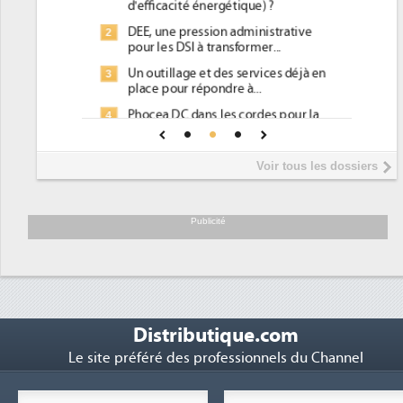
d'efficacité énergétique) ?
DEE, une pression administrative
2
pour les DSI à transformer...
Un outillage et des services déjà en
3
place pour répondre à...
Phocea DC dans les cordes pour la
4
DEE
Interview de Fabrice Coquio,
5
Voir tous les dossiers
président de Digital Realty...
Trimestriels IBM : L'activité logicielle
6
soutient les...
Publicité
Distributique.com
Le site préféré des professionnels du Channel