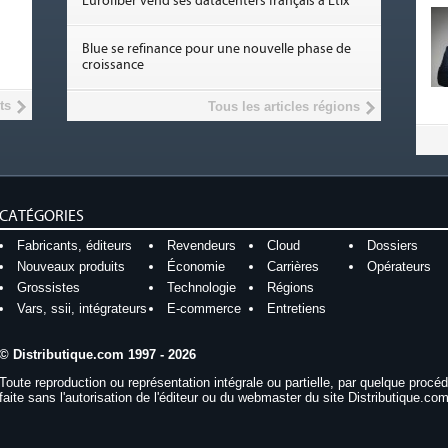
Eurofiber vend ses datacenters français à Etix
Blue se refinance pour une nouvelle phase de
croissance
ts
Tous les articles régions
CATÉGORIES
Fabricants, éditeurs
Revendeurs
Cloud
Dossiers
Nouveaux produits
Économie
Carrières
Opérateurs
Grossistes
Technologie
Régions
Vars, ssii, intégrateurs
E-commerce
Entretiens
© Distributique.com 1997 - 2026
Toute reproduction ou représentation intégrale ou partielle, par quelque procé
faite sans l'autorisation de l'éditeur ou du webmaster du site Distributique.com