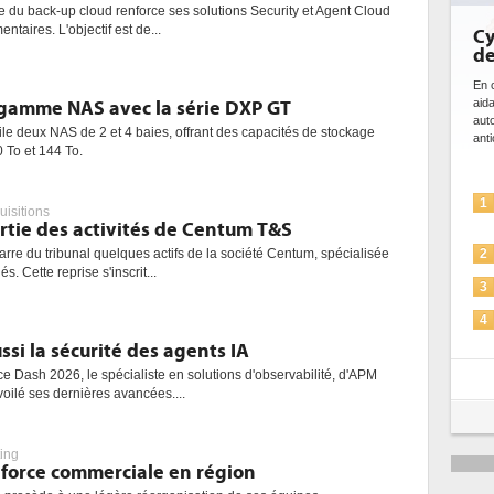
te du back-up cloud renforce ses solutions Security et Agent Cloud
taires. L'objectif est de...
Cy
de
En c
aid
gamme NAS avec la série DXP GT
aut
ile deux NAS de 2 et 4 baies, offrant des capacités de stockage
anti
0 To et 144 To.
1
uisitions
rtie des activités de Centum T&S
arre du tribunal quelques actifs de la société Centum, spécialisée
2
 Cette reprise s'inscrit...
3
4
si la sécurité des agents IA
5
ce Dash 2026, le spécialiste en solutions d'observabilité, d'APM
voilé ses dernières avancées....
ing
 force commerciale en région