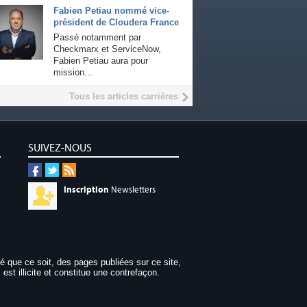
Fabien Petiau nommé vice-
président de Cloudera France
Passé notamment par
Checkmarx et ServiceNow,
Fabien Petiau aura pour
mission...
Tous les articles carrières
SUIVEZ-NOUS
Inscription
Newsletters
dé que ce soit, des pages publiées sur ce site,
 est illicite et constitue une contrefaçon.