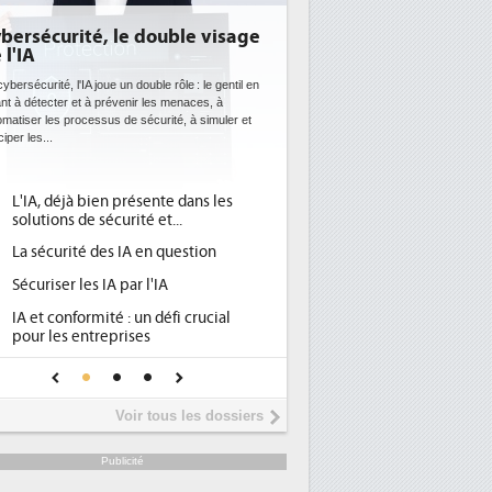
bersécurité, le double visage
 l'IA
ybersécurité, l'IA joue un double rôle : le gentil en
ant à détecter et à prévenir les menaces, à
omatiser les processus de sécurité, à simuler et
ciper les...
L'IA, déjà bien présente dans les
solutions de sécurité et...
La sécurité des IA en question
Sécuriser les IA par l'IA
IA et conformité : un défi crucial
pour les entreprises
Une IA de confiance pour une IA
plus sûre ?
Voir tous les dossiers
Publicité