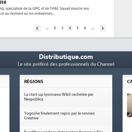
ité
ing, spécialiste de la GRC et de l'IAM, Squad muscle ses
e au moment où les entreprises...
...
2
3
4
5
6
...
Distributique.com
Le site préféré des professionnels du Channel
RÉGIONS
C
La start-up lyonnaise Wikit rachetée par
Nexpublica
Yogosha finalement repris par le rennais
Creative