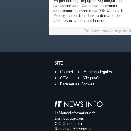
En juin dernier, l'espagnol BQ lançait, en
partenariat avec Canonical, le premier
smartphone tournant sous l'OS Ubuntu. Il
récidive aujourd'hui dans le domaine des
tablettes en annonçant la mise...
Tous les nouveaux produi
SITE
Contact
Mentions légales
CGV
Vie privée
Paramètres Cookies
LeMondeInformatique.fr
Distributique.com
CIO-Online.com
Reseaux-Telecoms.net