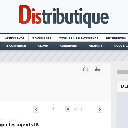
OPÉRATEURS
GROSSISTES
VARS, SSII, INTÉGRATEURS
REVENDEURS
E-COMMERCE
CLOUD
CARRIÈRES
RÉGIONS
NOUVEAU
DE
...
2
3
4
5
6
...
hnologiques
ger les agents IA