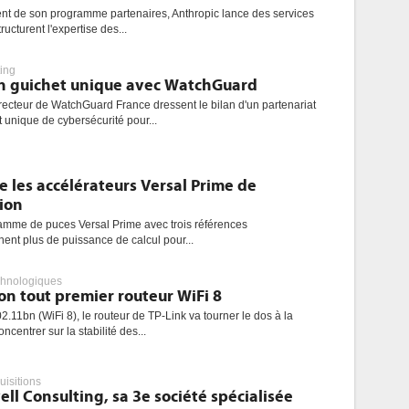
ent de son programme partenaires, Anthropic lance des services
ructurent l'expertise des...
ing
n guichet unique avec WatchGuard
recteur de WatchGuard France dressent le bilan d'un partenariat
 unique de cybersécurité pour...
 les accélérateurs Versal Prime de
ion
gamme de puces Versal Prime avec trois références
hent plus de puissance de calcul pour...
chnologiques
n tout premier routeur WiFi 8
.11bn (WiFi 8), le routeur de TP-Link va tourner le dos à la
centrer sur la stabilité des...
uisitions
ll Consulting, sa 3e société spécialisée