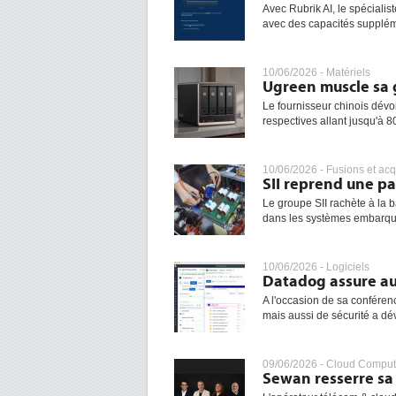
Avec Rubrik AI, le spécialis
avec des capacités supplémen
10/06/2026 -
Matériels
Ugreen muscle sa 
Le fournisseur chinois dévo
respectives allant jusqu'à 8
10/06/2026 -
Fusions et acq
SII reprend une pa
Le groupe SII rachète à la b
dans les systèmes embarqués.
10/06/2026 -
Logiciels
Datadog assure aus
A l'occasion de sa conféren
mais aussi de sécurité a dé
09/06/2026 -
Cloud Comput
Sewan resserre sa