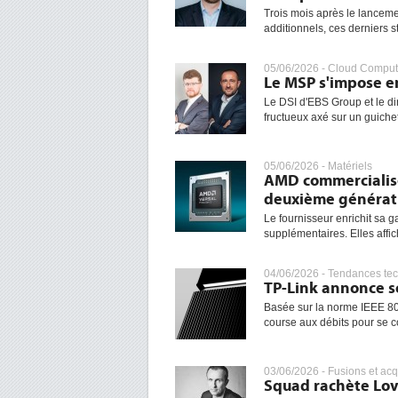
Trois mois après le lancem
additionnels, ces derniers st
05/06/2026 -
Cloud Comput
Le MSP s'impose e
Le DSI d'EBS Group et le di
fructueux axé sur un guichet
05/06/2026 -
Matériels
AMD commercialise
deuxième générat
Le fournisseur enrichit sa 
supplémentaires. Elles affic
04/06/2026 -
Tendances te
TP-Link annonce so
Basée sur la norme IEEE 802
course aux débits pour se con
03/06/2026 -
Fusions et acq
Squad rachète Love