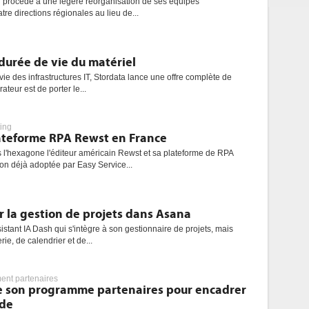
d procède à une légère réorganisation de ses équipes
re directions régionales au lieu de...
durée de vie du matériel
ie des infrastructures IT, Stordata lance une offre complète de
rateur est de porter le...
ing
ateforme RPA Rewst en France
l'hexagone l'éditeur américain Rewst et sa plateforme de RPA
on déjà adoptée par Easy Service...
er la gestion de projets dans Asana
istant IA Dash qui s'intègre à son gestionnaire de projets, mais
ie, de calendrier et de...
nt partenaires
e son programme partenaires pour encadrer
ude