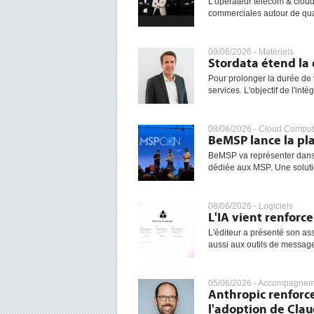
L'opérateur télécom & clou
commerciales autour de quat
09/06/2026 -
Matériels
Stordata étend la 
Pour prolonger la durée de v
services. L'objectif de l'intég
08/06/2026 -
Cloud Comput
BeMSP lance la pl
BeMSP va représenter dans 
dédiée aux MSP. Une soluti
08/06/2026 -
Logiciels
L'IA vient renforc
L'éditeur a présenté son ass
aussi aux outils de messager
05/06/2026 -
Accompagneme
Anthropic renforc
l'adoption de Cla