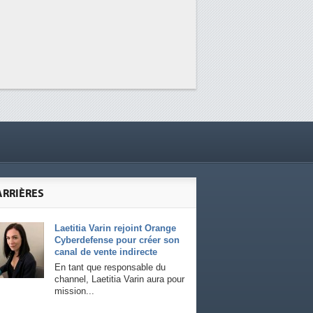
ARRIÈRES
Laetitia Varin rejoint Orange
Cyberdefense pour créer son
canal de vente indirecte
En tant que responsable du
channel, Laetitia Varin aura pour
mission...