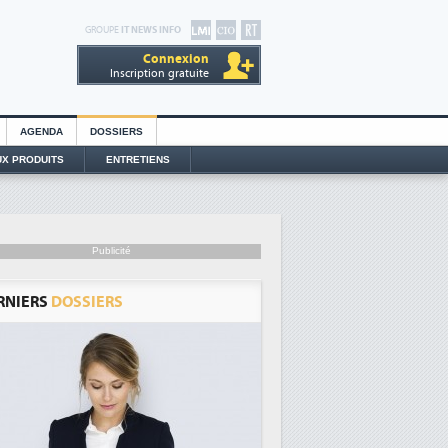
GROUPE
IT NEWS INFO
Connexion
Inscription gratuite
AGENDA
DOSSIERS
X PRODUITS
ENTRETIENS
Publicité
RNIERS
DOSSIERS