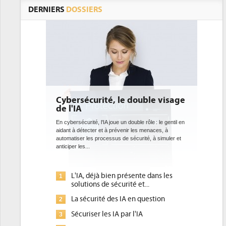
DERNIERS
DOSSIERS
e double visage
DEE: l'efficacité énergétique
bientôt une obligation pour les
datacenters
 double rôle : le gentil en
nir les menaces, à
Des datacenters plus durables et plus efficaces, c'est
 sécurité, à simuler et
ce que recherchent les pouvoirs publics européens
avec la mise en oeuvre de la nouvelle Directive sur
l'efficacité...
résente dans les
Qu'est-ce que la DEE (directive
1
ité et...
d'efficacité énergétique) ?
A en question
DEE, une pression administrative
2
pour les DSI à transformer...
r l'IA
Un outillage et des services déjà en
3