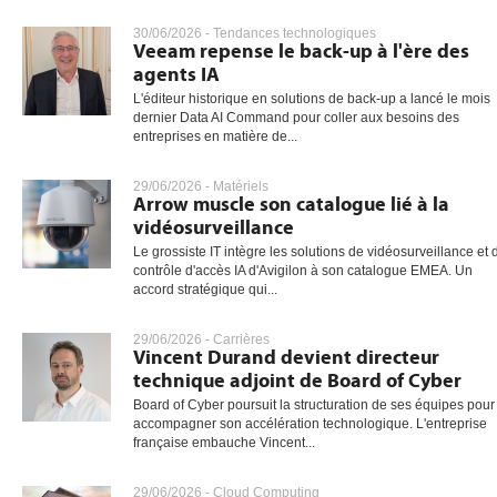
30/06/2026 -
Tendances technologiques
Veeam repense le back-up à l'ère des
agents IA
gratuite
L'éditeur historique en solutions de back-up a lancé le mois
dernier Data AI Command pour coller aux besoins des
entreprises en matière de...
29/06/2026 -
Matériels
Arrow muscle son catalogue lié à la
vidéosurveillance
Le grossiste IT intègre les solutions de vidéosurveillance et 
contrôle d'accès IA d'Avigilon à son catalogue EMEA. Un
accord stratégique qui...
29/06/2026 -
Carrières
Vincent Durand devient directeur
technique adjoint de Board of Cyber
Board of Cyber poursuit la structuration de ses équipes pour
accompagner son accélération technologique. L'entreprise
française embauche Vincent...
29/06/2026 -
Cloud Computing