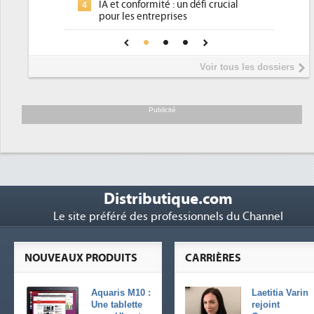
 un défi crucial
place pour répondre à...
ses
Phocea DC dans les cordes pour la
4
nce pour une IA
DEE
Interview de Fabrice Coquio,
5
Voir tous les dossiers
président de Digital Realty...
Trimestriels IBM : L'activité logicielle
6
soutient les...
Publicité
Distributique.com
Le site préféré des professionnels du Channel
NOUVEAUX PRODUITS
CARRIÈRES
Aquaris M10 :
Laetitia Varin
Une tablette
rejoint