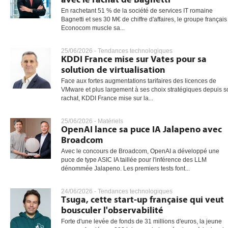
En rachetant 51 % de la société de services IT romaine
Bagnetti et ses 30 M€ de chiffre d'affaires, le groupe français
Econocom muscle sa...
25/06/2026 -
Tendances technologiques
KDDI France mise sur Vates pour sa
solution de virtualisation
Face aux fortes augmentations tarifaires des licences de
VMware et plus largement à ses choix stratégiques depuis s
rachat, KDDI France mise sur la...
25/06/2026 -
Matériels
OpenAI lance sa puce IA Jalapeno avec
Broadcom
Avec le concours de Broadcom, OpenAI a développé une
puce de type ASIC IA taillée pour l'inférence des LLM
dénommée Jalapeno. Les premiers tests font...
24/06/2026 -
Tendances technologiques
Tsuga, cette start-up française qui veut
bousculer l'observabilité
Forte d'une levée de fonds de 31 millions d'euros, la jeune