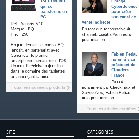
sous Ubuntu
Orange
qui se
Cyberdefense
transforme en
pour créer
PC
son canal de
vente indirecte
Ref : Aquaris M10
Marque : BQ
En tant que responsable du
Prix : 250
channel, Laetitia Varin aura
pour mission...
En juin dernier, l'espagnol BQ
lançait, en partenariat avec
Fabien Petiau
Canonical, le premier
nommé vice-
smartphone tournant sous l'OS
président de
Ubuntu. Il récidive aujourd'hui
Cloudera
dans le domaine des tablettes
France
en annonçant la mise...
Passé
Tous les nouveaux produits
notamment par Checkmarx et
ServiceNow, Fabien Petiau
aura pour mission...
Tous les articles carrières
SITE
CATÉGORIES