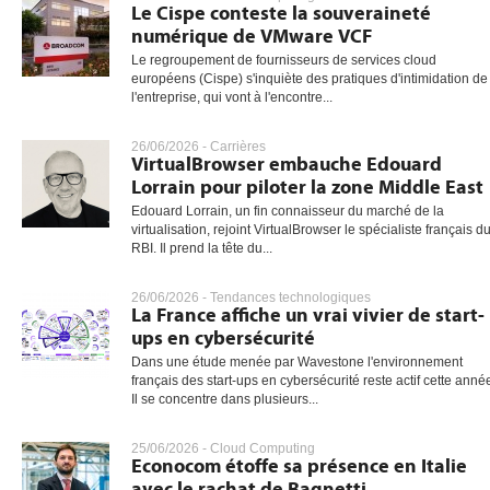
Le Cispe conteste la souveraineté
numérique de VMware VCF
Le regroupement de fournisseurs de services cloud
européens (Cispe) s'inquiète des pratiques d'intimidation de
l'entreprise, qui vont à l'encontre...
26/06/2026 -
Carrières
VirtualBrowser embauche Edouard
Lorrain pour piloter la zone Middle East
Edouard Lorrain, un fin connaisseur du marché de la
virtualisation, rejoint VirtualBrowser le spécialiste français d
RBI. Il prend la tête du...
26/06/2026 -
Tendances technologiques
La France affiche un vrai vivier de start-
ups en cybersécurité
Dans une étude menée par Wavestone l'environnement
français des start-ups en cybersécurité reste actif cette anné
Il se concentre dans plusieurs...
25/06/2026 -
Cloud Computing
Econocom étoffe sa présence en Italie
avec le rachat de Bagnetti