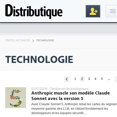
Connexion
TOUTE L'ACTUALITÉ
TECHNOLOGIE
TECHNOLOGIE
1
2
3
4
5
...
Inscription
01/07/2026 -
Tendances technologiques
Anthropic muscle son modèle Claude
Sonnet avec la version 5
Avec Claude Sonnet 5, Anthropic rebat les cartes du segmen
moyenne gamme des LLM, en ciblant frontalement les
développeurs et les équipes sécurité....