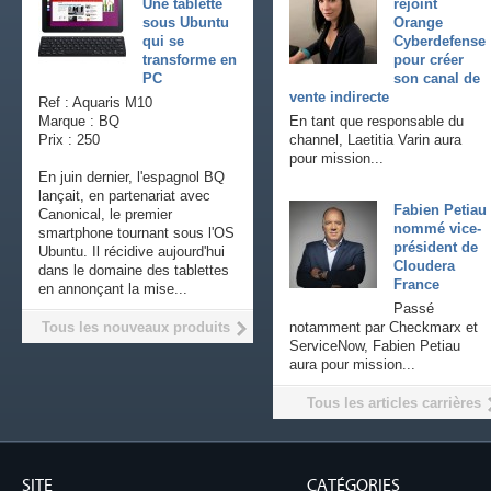
Une tablette
rejoint
sous Ubuntu
Orange
qui se
Cyberdefense
transforme en
pour créer
PC
son canal de
vente indirecte
Ref : Aquaris M10
Marque : BQ
En tant que responsable du
Prix : 250
channel, Laetitia Varin aura
pour mission...
En juin dernier, l'espagnol BQ
lançait, en partenariat avec
Fabien Petiau
Canonical, le premier
nommé vice-
smartphone tournant sous l'OS
président de
Ubuntu. Il récidive aujourd'hui
Cloudera
dans le domaine des tablettes
France
en annonçant la mise...
Passé
Tous les nouveaux produits
notamment par Checkmarx et
ServiceNow, Fabien Petiau
aura pour mission...
Tous les articles carrières
SITE
CATÉGORIES