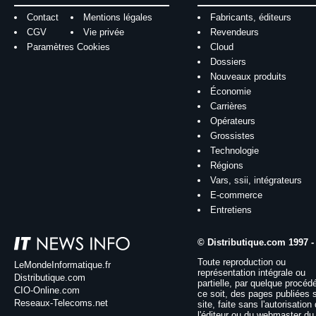
Contact
Mentions légales
Fabricants, éditeurs
CGV
Vie privée
Revendeurs
Paramètres Cookies
Cloud
Dossiers
Nouveaux produits
Économie
Carrières
Opérateurs
Grossistes
Technologie
Régions
Vars, ssii, intégrateurs
E-commerce
Entretiens
© Distributique.com 1997 -
Toute reproduction ou
LeMondeInformatique.fr
représentation intégrale ou
Distributique.com
partielle, par quelque procéd
CIO-Online.com
ce soit, des pages publiées 
Reseaux-Telecoms.net
site, faite sans l'autorisation
l'éditeur ou du webmaster du 