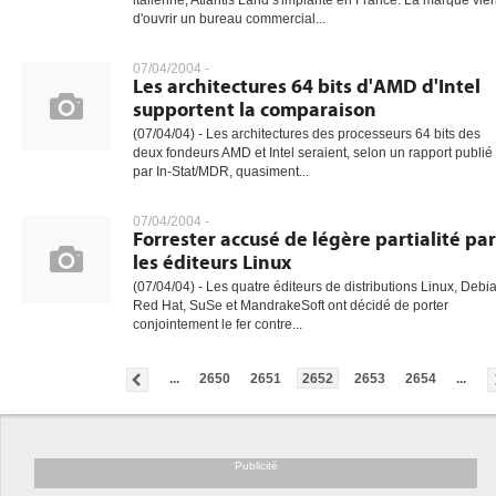
italienne, Atlantis Land s'implante en France. La marque vien
d'ouvrir un bureau commercial...
07/04/2004 -
Les architectures 64 bits d'AMD d'Intel
supportent la comparaison
(07/04/04) - Les architectures des processeurs 64 bits des
deux fondeurs AMD et Intel seraient, selon un rapport publié
par In-Stat/MDR, quasiment...
07/04/2004 -
Forrester accusé de légère partialité par
les éditeurs Linux
(07/04/04) - Les quatre éditeurs de distributions Linux, Debi
Red Hat, SuSe et MandrakeSoft ont décidé de porter
conjointement le fer contre...
...
2650
2651
2652
2653
2654
...
Publicité