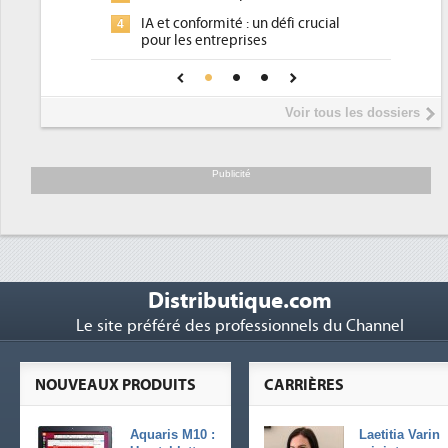
IA et conformité : un défi crucial
4
pour les entreprises
Une IA de confiance pour une IA
5
plus sûre ?
Voir tous les dossiers
Publicité
Distributique.com
Le site préféré des professionnels du Channel
NOUVEAUX PRODUITS
CARRIÈRES
Aquaris M10 :
Laetitia Varin