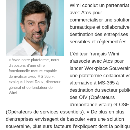
Wimi conclut un partenariat
avec Atos pour
commercialiser une solutio
gratuite
bureautique et collaborative
destination des entreprises
sensibles et réglementées.
L'éditeur français Wimi
« Avec notre plateforme, nous
s'associe avec Atos pour
disposons d’une offre
lancer Workplace Souverain
fonctionnelle mature capable
une plateforme collaborativ
de rivaliser avec MS 365 »,
explique Lionel Roux, directeur
alternative à MS-365 à
général et co-fondateur de
destination du secteur publi
Wimi.
des OIV (Opérateurs
d'importance vitale) et OSE
(Opérateurs de services essentiels). « De plus en plus
d'entreprises envisagent de basculer vers une solution
souveraine, plusieurs facteurs l'expliquent dont la politiq