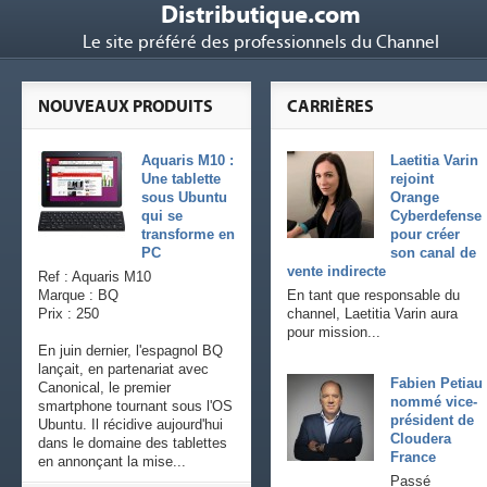
Distributique.com
Le site préféré des professionnels du Channel
NOUVEAUX PRODUITS
CARRIÈRES
Aquaris M10 :
Laetitia Varin
Une tablette
rejoint
sous Ubuntu
Orange
qui se
Cyberdefense
transforme en
pour créer
PC
son canal de
vente indirecte
Ref : Aquaris M10
Marque : BQ
En tant que responsable du
Prix : 250
channel, Laetitia Varin aura
pour mission...
En juin dernier, l'espagnol BQ
lançait, en partenariat avec
Fabien Petiau
Canonical, le premier
nommé vice-
smartphone tournant sous l'OS
président de
Ubuntu. Il récidive aujourd'hui
Cloudera
dans le domaine des tablettes
France
en annonçant la mise...
Passé