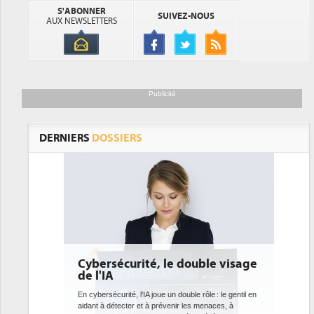
S'ABONNER
SUIVEZ-NOUS
AUX NEWSLETTERS
Publicité
DERNIERS
DOSSIERS
le double visage
DEE: l'efficacité énergétique
bientôt une obligation pour les
datacenters
un double rôle : le gentil en
venir les menaces, à
Des datacenters plus durables et plus efficaces, c'est