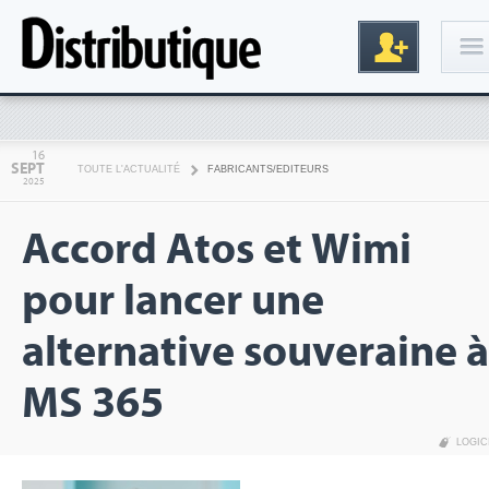
Connexion
16
SEPT
TOUTE L'ACTUALITÉ
FABRICANTS/EDITEURS
2025
Accord Atos et Wimi
pour lancer une
alternative souveraine à
Inscription
MS 365
LOGIC