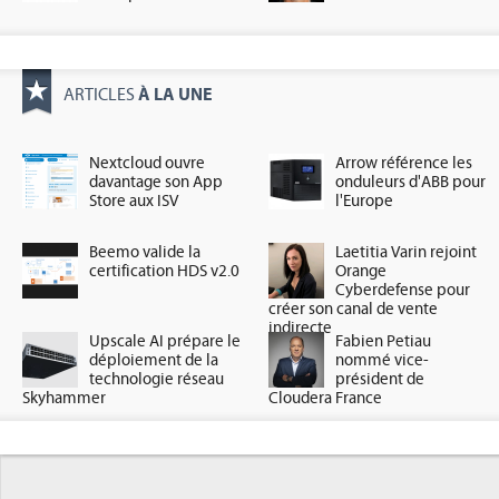
À LA UNE
ARTICLES
Nextcloud ouvre
Arrow référence les
davantage son App
onduleurs d'ABB pour
Store aux ISV
l'Europe
Beemo valide la
Laetitia Varin rejoint
certification HDS v2.0
Orange
Cyberdefense pour
créer son canal de vente
indirecte
Upscale AI prépare le
Fabien Petiau
déploiement de la
nommé vice-
technologie réseau
président de
Skyhammer
Cloudera France