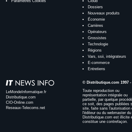
Paramètres Cookies
Cloud
Dossiers
Nouveaux produits
Économie
Carrières
Opérateurs
Grossistes
Technologie
Régions
Vars, ssii, intégrateurs
E-commerce
Entretiens
© Distributique.com 1997 -
Toute reproduction ou
LeMondeInformatique.fr
représentation intégrale ou
Distributique.com
partielle, par quelque procéd
CIO-Online.com
ce soit, des pages publiées 
Reseaux-Telecoms.net
site, faite sans l'autorisation
l'éditeur ou du webmaster du 
Distributique.com est illicite 
constitue une contrefaçon.