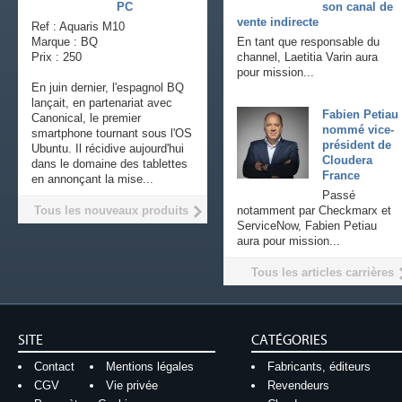
PC
son canal de
vente indirecte
Ref : Aquaris M10
Marque : BQ
En tant que responsable du
Prix : 250
channel, Laetitia Varin aura
pour mission...
En juin dernier, l'espagnol BQ
lançait, en partenariat avec
Fabien Petiau
Canonical, le premier
nommé vice-
smartphone tournant sous l'OS
président de
Ubuntu. Il récidive aujourd'hui
Cloudera
dans le domaine des tablettes
France
en annonçant la mise...
Passé
Tous les nouveaux produits
notamment par Checkmarx et
ServiceNow, Fabien Petiau
aura pour mission...
Tous les articles carrières
SITE
CATÉGORIES
Contact
Mentions légales
Fabricants, éditeurs
CGV
Vie privée
Revendeurs