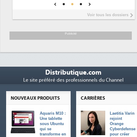
une IA
DEE
Interview de Fabrice Coquio,
5
Voir tous les dossiers
président de Digital Realty...
Trimestriels IBM : L'activité logicielle
6
soutient les...
Publicité
Distributique.com
Le site préféré des professionnels du Channel
NOUVEAUX PRODUITS
CARRIÈRES
Aquaris M10 :
Laetitia Varin
Une tablette
rejoint
sous Ubuntu
Orange
qui se
Cyberdefense
transforme en
pour créer