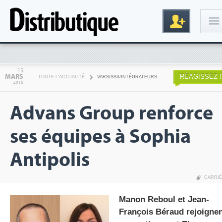
Connexion
15
MARS
RÉAGISSEZ !
TOUTE L'ACTUALITÉ
VARS/SSII/INTÉGRATEURS
2016
Advans Group renforce
ses équipes à Sophia
Antipolis
Inscription
CARRI
Manon Reboul et
Jean-
François Béraud rejoigne