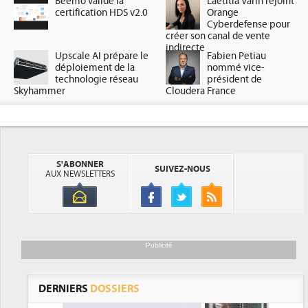
Beemo valide la
Laetitia Varin rejoint
certification HDS v2.0
Orange
Cyberdefense pour
créer son canal de vente
indirecte
Upscale AI prépare le
Fabien Petiau
déploiement de la
nommé vice-
technologie réseau
président de
Skyhammer
Cloudera France
S'ABONNER
SUIVEZ-NOUS
AUX NEWSLETTERS
Publicité
DERNIERS
DOSSIERS