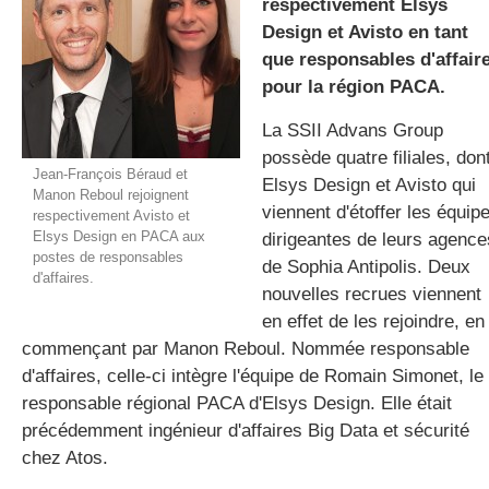
respectivement Elsys
Design et Avisto en tant
que responsables d'affair
gratuite
pour la région PACA.
La SSII Advans Group
possède quatre filiales, don
Jean-François Béraud et
Elsys Design et Avisto qui
Manon Reboul rejoignent
viennent d'étoffer les équip
respectivement Avisto et
Elsys Design en PACA aux
dirigeantes de leurs agence
postes de responsables
de Sophia Antipolis. Deux
d'affaires.
nouvelles recrues viennent
en effet de les rejoindre, en
commençant par Manon Reboul. Nommée responsable
d'affaires, celle-ci intègre l'équipe de Romain Simonet, le
responsable régional PACA d'Elsys Design. Elle était
précédemment ingénieur d'affaires Big Data et sécurité
chez Atos.