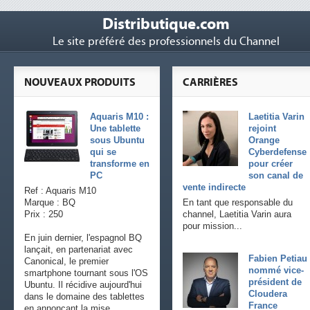
Distributique.com
Le site préféré des professionnels du Channel
NOUVEAUX PRODUITS
CARRIÈRES
Aquaris M10 :
Laetitia Varin
Une tablette
rejoint
sous Ubuntu
Orange
qui se
Cyberdefense
transforme en
pour créer
PC
son canal de
vente indirecte
Ref : Aquaris M10
Marque : BQ
En tant que responsable du
Prix : 250
channel, Laetitia Varin aura
pour mission...
En juin dernier, l'espagnol BQ
lançait, en partenariat avec
Fabien Petiau
Canonical, le premier
nommé vice-
smartphone tournant sous l'OS
président de
Ubuntu. Il récidive aujourd'hui
Cloudera
dans le domaine des tablettes
France
en annonçant la mise...