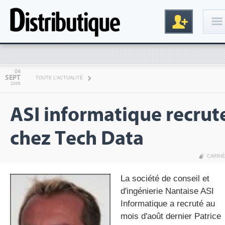
Connexion
04
SEPT
TOUTE L'ACTUALITÉ
2008
ASI informatique recrut
chez Tech Data
CARRI
Inscription
La société de conseil et
d'ingénierie Nantaise ASI
Informatique a recruté au
mois d'août dernier Patrice