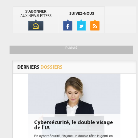
S'ABONNER
SUIVEZ-NOUS
AUX NEWSLETTERS
Publicité
DERNIERS
DOSSIERS
e double visage
DEE: l'efficacité énergétique
bientôt une obligation pour les
datacenters
 double rôle : le gentil en