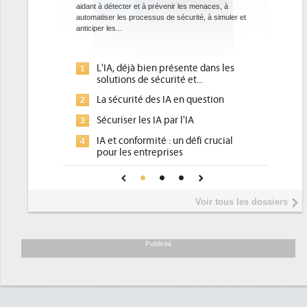
nir les menaces, à
Des datacenters plus durables et plus efficaces, c'est
 sécurité, à simuler et
ce que recherchent les pouvoirs publics européens
avec la mise en oeuvre de la nouvelle Directive sur
l'efficacité...
résente dans les
Qu'est-ce que la DEE (directive
1
ité et...
d'efficacité énergétique) ?
A en question
DEE, une pression administrative
2
pour les DSI à transformer...
r l'IA
Un outillage et des services déjà en
3
 un défi crucial
place pour répondre à...
ses
Phocea DC dans les cordes pour la
4
nce pour une IA
DEE
Interview de Fabrice Coquio,
5
Voir tous les dossiers
président de Digital Realty...
Trimestriels IBM : L'activité logicielle
6
soutient les...
Publicité