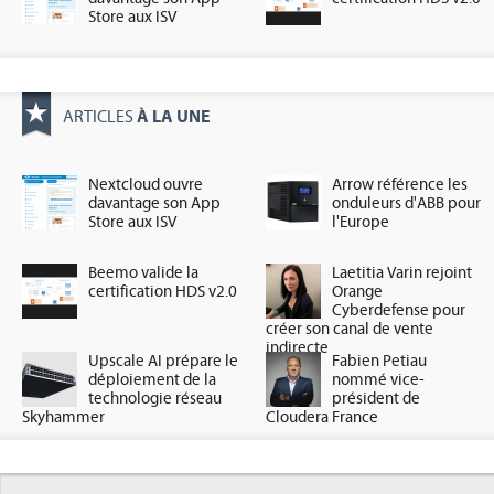
Store aux ISV
À LA UNE
ARTICLES
Nextcloud ouvre
Arrow référence les
davantage son App
onduleurs d'ABB pour
Store aux ISV
l'Europe
Beemo valide la
Laetitia Varin rejoint
certification HDS v2.0
Orange
Cyberdefense pour
créer son canal de vente
indirecte
Upscale AI prépare le
Fabien Petiau
déploiement de la
nommé vice-
technologie réseau
président de
Skyhammer
Cloudera France