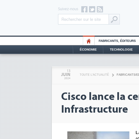
Suivez-nous
FABRICANTS, ÉDITEURS
ÉCONOMIE
TECHNOLOGIE
13
JUIN
TOUTE L'ACTUALITÉ
FABRICANTS/E
2024
Cisco lance la c
Infrastructure
L