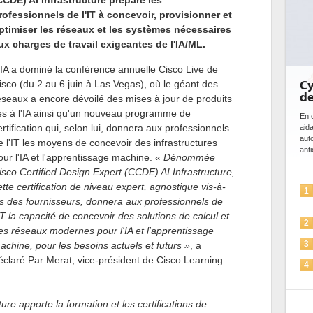
CCDE) AI Infrastructure prépare les
rofessionnels de l'IT à concevoir, provisionner et
ptimiser les réseaux et les systèmes nécessaires
ux charges de travail exigeantes de l'IA/ML.
'IA a dominé la conférence annuelle Cisco Live de
isco (du 2 au 6 juin à Las Vegas), où le géant des
Cybersécurité, le double visage
DE
de l'IA
bi
éseaux a encore dévoilé des mises à jour de produits
d
iés à l'IA ainsi qu'un nouveau programme de
En cybersécurité, l'IA joue un double rôle : le gentil en
ertification qui, selon lui, donnera aux professionnels
aidant à détecter et à prévenir les menaces, à
Des
automatiser les processus de sécurité, à simuler et
ce 
e l'IT les moyens de concevoir des infrastructures
anticiper les...
ave
our l'IA et l'apprentissage machine.
« Dénommée
l'ef
isco Certified Design Expert (CCDE) AI Infrastructure,
ette certification de niveau expert, agnostique vis-à-
L'IA, déjà bien présente dans les
1
1
is des fournisseurs, donnera aux professionnels de
solutions de sécurité et...
'IT la capacité de concevoir des solutions de calcul et
La sécurité des IA en question
2
2
es réseaux modernes pour l'IA et l'apprentissage
Sécuriser les IA par l'IA
achine, pour les besoins actuels et futurs »
3
, a
3
éclaré Par Merat, vice-président de Cisco Learning
IA et conformité : un défi crucial
4
pour les entreprises
4
Une IA de confiance pour une IA
5
ure apporte la formation et les certifications de
plus sûre ?