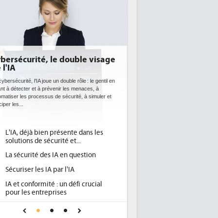
E: l'efficacité énergétique
entôt une obligation pour les
atacenters
 datacenters plus durables et plus efficaces, c'est
que recherchent les pouvoirs publics européens
c la mise en oeuvre de la nouvelle Directive sur
ficacité...
Qu'est-ce que la DEE (directive
d'efficacité énergétique) ?
DEE, une pression administrative
pour les DSI à transformer...
Un outillage et des services déjà en
place pour répondre à...
Phocea DC dans les cordes pour la
DEE