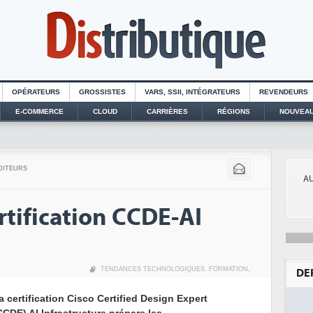
OPÉRATEURS
GROSSISTES
VARS, SSII, INTÉGRATEURS
REVENDEURS
E-COMMERCE
CLOUD
CARRIÈRES
RÉGIONS
NOUVEAU
DITEURS
AU
ertification CCDE-AI
TENDANCES TECHNOLOGIQUES
,
FORMATION
,
DE
a certification Cisco Certified Design Expert