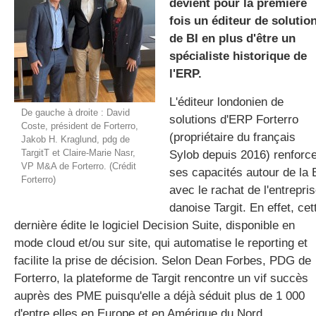
devient pour la première
fois un éditeur de solutio
de BI en plus d'être un
gratuite
spécialiste historique de
l'ERP.
L'éditeur londonien de
De gauche à droite : David
solutions d'ERP Forterro
Coste, président de Forterro,
(propriétaire du français
Jakob H. Kraglund, pdg de
TargitT et Claire-Marie Nasr,
Sylob depuis 2016) renforc
VP M&A de Forterro. (Crédit
ses capacités autour de la 
Forterro)
avec le rachat de l'entrepri
danoise Targit. En effet, cet
dernière édite le logiciel Decision Suite, disponible en
mode cloud et/ou sur site, qui automatise le reporting et
facilite la prise de décision. Selon Dean Forbes, PDG de
Forterro, la plateforme de Targit rencontre un vif succès
auprès des PME puisqu'elle a déjà séduit plus de 1 000
d'entre elles en Europe et en Amérique du Nord.