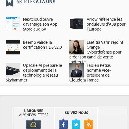
À LA UNE
ARTICLES
Nextcloud ouvre
Arrow référence les
davantage son App
onduleurs d'ABB pour
Store aux ISV
l'Europe
Beemo valide la
Laetitia Varin rejoint
certification HDS v2.0
Orange
Cyberdefense pour
créer son canal de vente
indirecte
Upscale AI prépare le
Fabien Petiau
déploiement de la
nommé vice-
technologie réseau
président de
Skyhammer
Cloudera France
S'ABONNER
SUIVEZ-NOUS
AUX NEWSLETTERS