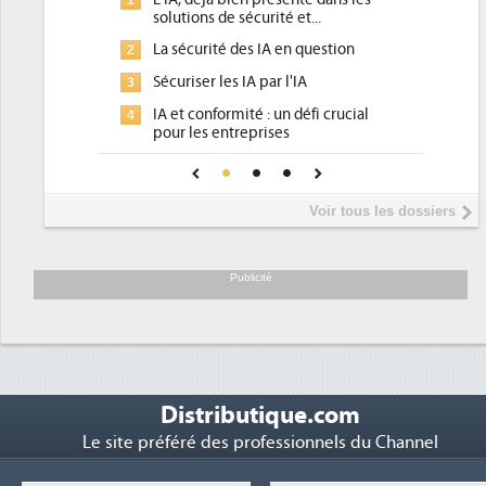
1
curité et...
d'efficacité énergétique) ?
s IA en question
DEE, une pression administrative
2
pour les DSI à transformer...
A par l'IA
Un outillage et des services déjà en
3
é : un défi crucial
place pour répondre à...
prises
Phocea DC dans les cordes pour la
4
fiance pour une IA
DEE
Interview de Fabrice Coquio,
5
Voir tous les dossiers
président de Digital Realty...
Trimestriels IBM : L'activité logicielle
6
soutient les...
Publicité
Distributique.com
Le site préféré des professionnels du Channel