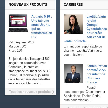
NOUVEAUX PRODUITS
CARRIÈRES
Aquaris M10 :
Laetitia Varin
Une tablette
rejoint
sous Ubuntu
Orange
qui se
Cyberdefense
transforme en
pour créer
PC
son canal de
vente indirecte
Ref : Aquaris M10
Marque : BQ
En tant que responsable du
Prix : 250
channel, Laetitia Varin aura
pour mission...
En juin dernier, l'espagnol BQ
lançait, en partenariat avec
Fabien Petiau
Canonical, le premier
nommé vice-
smartphone tournant sous l'OS
président de
Ubuntu. Il récidive aujourd'hui
Cloudera
dans le domaine des tablettes
France
en annonçant la mise...
Passé
Tous les nouveaux produits
notamment par Checkmarx et
ServiceNow, Fabien Petiau
aura pour mission...