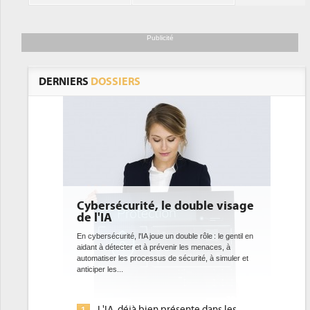
Publicité
DERNIERS
DOSSIERS
 le double visage
DEE: l'efficacité énergétique
bientôt une obligation pour les
datacenters
e un double rôle : le gentil en
révenir les menaces, à
Des datacenters plus durables et plus efficaces, c'est
s de sécurité, à simuler et
ce que recherchent les pouvoirs publics européens
avec la mise en oeuvre de la nouvelle Directive sur
l'efficacité...
n présente dans les
Qu'est-ce que la DEE (directive