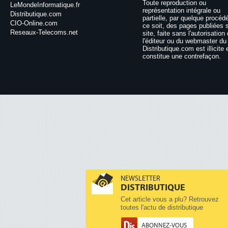
Toute reproduction ou
LeMondeInformatique.fr
représentation intégrale ou
Distributique.com
partielle, par quelque procéd
CIO-Online.com
ce soit, des pages publiées 
Reseaux-Telecoms.net
site, faite sans l'autorisation
l'éditeur ou du webmaster du 
Distributique.com est illicite 
constitue une contrefaçon.
NEWSLETTER
DISTRIBUTIQUE
Cet article vous a plu? Retrouvez
toutes l'actu de distributique
ABONNEZ-VOUS