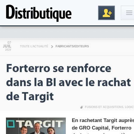
Connexion
07
JUIL
TOUTE L'ACTUALITÉ
FABRICANTS/EDITEURS
2025
Forterro se renforce
dans la BI avec le rachat
de Targit
Inscription
FUSIONS ET ACQUISITIONS
,
LOGIC
En rachetant Targit auprè
de GRO Capital, Forterro