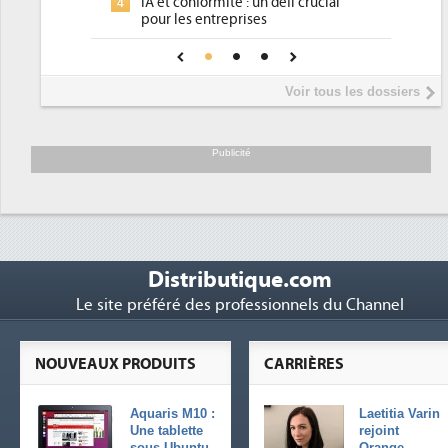
rmité : un défi crucial
place pour répondre à...
ntreprises
Phocea DC dans les cordes pour l
4
 confiance pour une IA
DEE
?
Interview de Fabrice Coquio,
5
Voir tous les dossiers
président de Digital Realty...
Trimestriels IBM : L'activité logici
6
soutient les...
Publicité
Distributique.com
Le site préféré des professionnels du Channel
NOUVEAUX PRODUITS
CARRIÈRES
Aquaris M10 :
Laetitia Varin
Une tablette
rejoint
sous Ubuntu
Orange