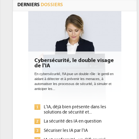
DERNIERS
DOSSIERS
té, le double visage
DEE: l'efficacité énergétique
bientôt une obligation pour 
datacenters
A joue un double rôle : le gentil en
t à prévenir les menaces, à
Des datacenters plus durables et plus efficaces, 
cessus de sécurité, à simuler et
ce que recherchent les pouvoirs publics europé
avec la mise en oeuvre de la nouvelle Directive s
l'efficacité...
 bien présente dans les
Qu'est-ce que la DEE (directive
1
e sécurité et...
d'efficacité énergétique) ?
é des IA en question
DEE, une pression administrative
2
pour les DSI à transformer...
es IA par l'IA
Un outillage et des services déjà
3