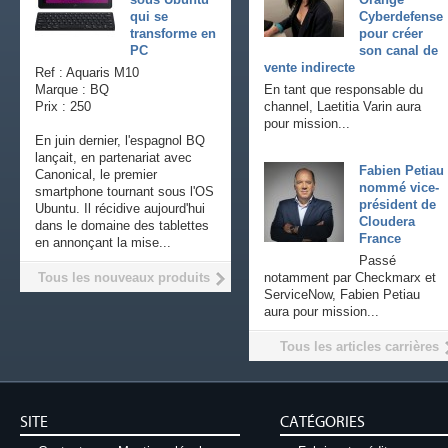
qui se
Cyberdefense
transforme en
pour créer
PC
son canal de
vente indirecte
Ref : Aquaris M10
Marque : BQ
En tant que responsable du
Prix : 250
channel, Laetitia Varin aura
pour mission...
En juin dernier, l'espagnol BQ
lançait, en partenariat avec
Fabien Petiau
Canonical, le premier
nommé vice-
smartphone tournant sous l'OS
président de
Ubuntu. Il récidive aujourd'hui
Cloudera
dans le domaine des tablettes
France
en annonçant la mise...
Passé
Tous les nouveaux produits
notamment par Checkmarx et
ServiceNow, Fabien Petiau
aura pour mission...
Tous les articles carrières
SITE
CATÉGORIES