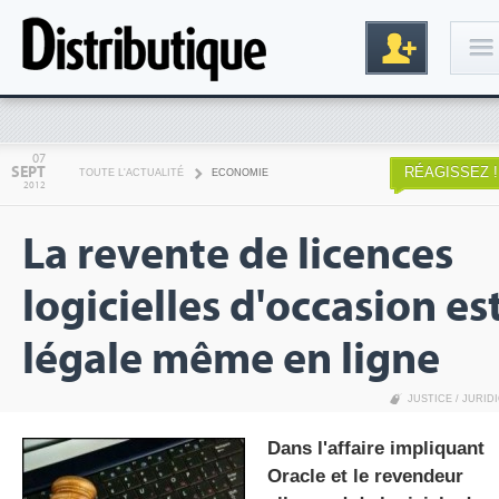
Connexion
07
SEPT
RÉAGISSEZ !
TOUTE L'ACTUALITÉ
ECONOMIE
2012
La revente de licences
logicielles d'occasion es
légale même en ligne
Inscription
JUSTICE / JURID
Dans l'affaire impliquant
Oracle et le revendeur