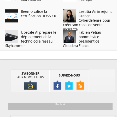
Beemo valide la
Laetitia Varin rejoint
certification HDS v2.0
Orange
Cyberdefense pour
créer son canal de vente
indirecte
Upscale AI prépare le
Fabien Petiau
déploiement de la
nommé vice-
technologie réseau
président de
Skyhammer
Cloudera France
S'ABONNER
SUIVEZ-NOUS
AUX NEWSLETTERS
Publicité