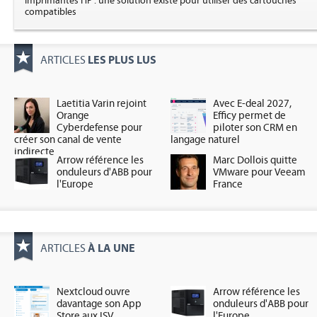
Imprimantes HP : une solution existe pour utiliser des cartouches
compatibles
LES PLUS LUS
ARTICLES
Laetitia Varin rejoint
Avec E-deal 2027,
Orange
Efficy permet de
Cyberdefense pour
piloter son CRM en
créer son canal de vente
langage naturel
indirecte
Arrow référence les
Marc Dollois quitte
onduleurs d'ABB pour
VMware pour Veeam
l'Europe
France
À LA UNE
ARTICLES
Nextcloud ouvre
Arrow référence les
davantage son App
onduleurs d'ABB pour
Store aux ISV
l'Europe