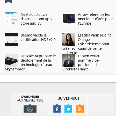
Nextcloud ouvre
Arrow référence les
davantage son App
onduleurs d'ABB pour
Store aux ISV
l'Europe
Beemo valide la
Laetitia Varin rejoint
certification HDS v2.0
Orange
Cyberdefense pour
créer son canal de vente
indirecte
Upscale AI prépare le
Fabien Petiau
déploiement de la
nommé vice-
technologie réseau
président de
Skyhammer
Cloudera France
S'ABONNER
SUIVEZ-NOUS
AUX NEWSLETTERS