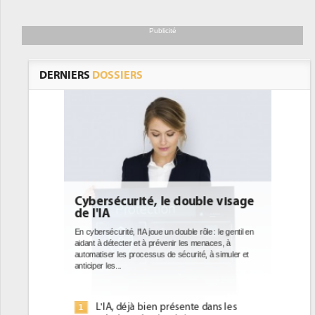
Publicité
DERNIERS
DOSSIERS
double visage
DEE: l'efficacité énergétique
bientôt une obligation pour les
datacenters
ble rôle : le gentil en
 les menaces, à
Des datacenters plus durables et plus efficaces, c'est
curité, à simuler et
ce que recherchent les pouvoirs publics européens
avec la mise en oeuvre de la nouvelle Directive sur
l'efficacité...
ente dans les
Qu'est-ce que la DEE (directive
1