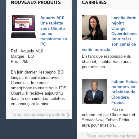
NOUVEAUX PRODUITS
CARRIÈRES
Aquaris M10 :
Laetitia Varin
Une tablette
rejoint
sous Ubuntu
Orange
qui se
Cyberdefense
transforme en
pour créer
PC
son canal de
vente indirecte
Ref : Aquaris M10
Marque : BQ
En tant que responsable du
Prix : 250
channel, Laetitia Varin aura
pour mission...
En juin dernier, l'espagnol BQ
lançait, en partenariat avec
Fabien Petiau
Canonical, le premier
nommé vice-
smartphone tournant sous l'OS
président de
Ubuntu. Il récidive aujourd'hui
Cloudera
dans le domaine des tablettes
France
en annonçant la mise...
Passé
Tous les nouveaux produits
notamment par Checkmarx et
ServiceNow, Fabien Petiau
aura pour mission...
Tous les articles carrières