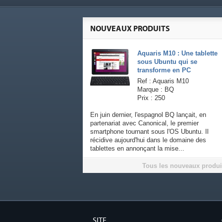
NOUVEAUX PRODUITS
Aquaris M10 : Une tablette
sous Ubuntu qui se
transforme en PC
Ref : Aquaris M10
Marque : BQ
Prix : 250
En juin dernier, l'espagnol BQ lançait, en
partenariat avec Canonical, le premier
smartphone tournant sous l'OS Ubuntu. Il
récidive aujourd'hui dans le domaine des
tablettes en annonçant la mise...
Tous les nouveaux produi
SITE