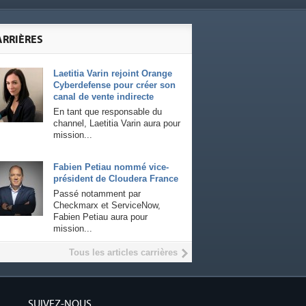
ARRIÈRES
Laetitia Varin rejoint Orange
Cyberdefense pour créer son
canal de vente indirecte
En tant que responsable du
channel, Laetitia Varin aura pour
mission...
Fabien Petiau nommé vice-
président de Cloudera France
Passé notamment par
Checkmarx et ServiceNow,
Fabien Petiau aura pour
mission...
Tous les articles carrières
SUIVEZ-NOUS