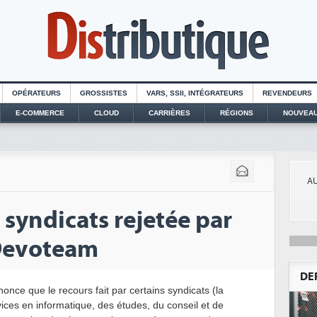
OPÉRATEURS
GROSSISTES
VARS, SSII, INTÉGRATEURS
REVENDEURS
E-COMMERCE
CLOUD
CARRIÈRES
RÉGIONS
NOUVEAU
AU
 syndicats rejetée par
 Devoteam
DE
once que le recours fait par certains syndicats (la
ces en informatique, des études, du conseil et de