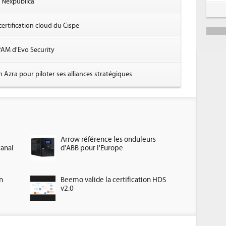
r Nexpublica
5
ertification cloud du Cispe
6
PAM d'Evo Security
 Azra pour piloter ses alliances stratégiques
Arrow référence les onduleurs
canal
d'ABB pour l'Europe
n
Beemo valide la certification HDS
v2.0