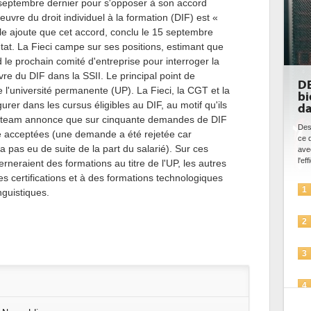
n septembre dernier pour s'opposer à son accord
uvre du droit individuel à la formation (DIF) est «
lle ajoute que cet accord, conclu le 15 septembre
tat. La Fieci campe sur ses positions, estimant que
d le prochain comité d'entreprise pour interroger la
uvre du DIF dans la SSII. Le principal point de
DE
e l'université permanente (UP). La Fieci, la CGT et la
bi
urer dans les cursus éligibles au DIF, au motif qu'ils
da
evoteam annonce que sur cinquante demandes de DIF
Des
été acceptées (une demande a été rejetée car
ce 
a pas eu de suite de la part du salarié). Sur ces
ave
l'eff
eraient des formations au titre de l'UP, les autres
es certifications et à des formations technologiques
1
nguistiques.
2
3
4