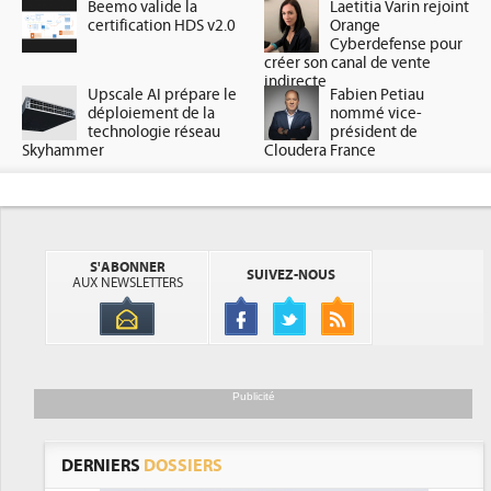
Beemo valide la
Laetitia Varin rejoint
certification HDS v2.0
Orange
Cyberdefense pour
créer son canal de vente
indirecte
Upscale AI prépare le
Fabien Petiau
déploiement de la
nommé vice-
technologie réseau
président de
Skyhammer
Cloudera France
S'ABONNER
SUIVEZ-NOUS
AUX NEWSLETTERS
Publicité
DERNIERS
DOSSIERS