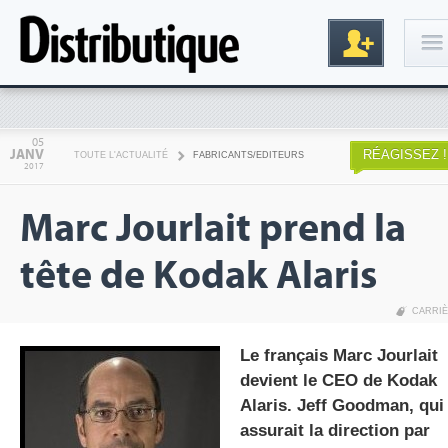
Connexion
05
JANV
RÉAGISSEZ !
TOUTE L'ACTUALITÉ
FABRICANTS/EDITEURS
2017
Marc Jourlait prend la
tête de Kodak Alaris
CARRI
Inscription
Le français Marc Jourlait
devient le CEO de Kodak
Alaris. Jeff Goodman, qui
assurait la direction par