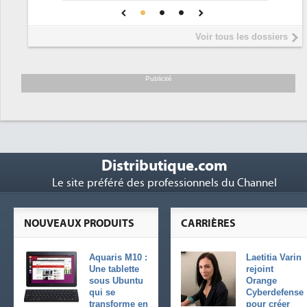
A de confiance pour une IA
DEE
sûre ?
Interview de Fabrice Coquio
5
Voir tous les dossiers
président de Digital Realty...
Trimestriels IBM : L'activité 
6
soutient les...
Publicité
Distributique.com
Le site préféré des professionnels du Channel
NOUVEAUX PRODUITS
CARRIÈRES
Aquaris M10 :
Laetitia Varin
Une tablette
rejoint
sous Ubuntu
Orange
qui se
Cyberdefense
transforme en
pour créer