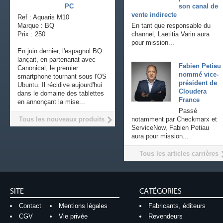
PC
son canal de
vente indirecte
Ref : Aquaris M10
Marque : BQ
En tant que responsable du
Prix : 250
channel, Laetitia Varin aura
pour mission...
En juin dernier, l'espagnol BQ
lançait, en partenariat avec
Fabien Petiau
Canonical, le premier
nommé vice-
smartphone tournant sous l'OS
président de
Ubuntu. Il récidive aujourd'hui
Cloudera
dans le domaine des tablettes
France
en annonçant la mise...
Passé
Tous les nouveaux produits
notamment par Checkmarx et
ServiceNow, Fabien Petiau
aura pour mission...
Tous les articles carrières
SITE
CATÉGORIES
Contact
Mentions légales
Fabricants, éditeurs
CGV
Vie privée
Revendeurs