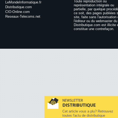
Toute reproduction ou
LeMondeInformatique.fr
représentation intégrale ou
Distributique.com
partielle, par quelque procéd
CIO-Online.com
ce soit, des pages publiées 
Reseaux-Telecoms.net
site, faite sans l'autorisation
l'éditeur ou du webmaster du 
Distributique.com est illicite 
constitue une contrefaçon.
NEWSLETTER
DISTRIBUTIQUE
Cet article vous a plu? Retrouvez
toutes l'actu de distributique