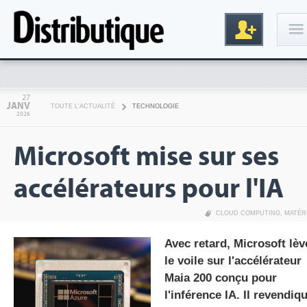
Connexion
27
JANV
TOUTE L'ACTUALITÉ
TECHNOLOGIE
2026
Microsoft mise sur ses
accélérateurs pour l'IA
CLOUD COMPUTING
,
MATÉR
Inscription
Avec retard, Microsoft lèv
le voile sur l'accélérateur
Maia 200 conçu pour
l'inférence IA. Il revendiq