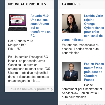
NOUVEAUX PRODUITS
CARRIÈRES
Aquaris M10 :
Laetitia Varin
Une tablette
rejoint
sous Ubuntu
Orange
qui se
Cyberdefense
transforme en
pour créer
PC
son canal de
vente indirecte
Ref : Aquaris M10
Marque : BQ
En tant que responsable du
Prix : 250
channel, Laetitia Varin aura
pour mission...
En juin dernier, l'espagnol BQ
lançait, en partenariat avec
Fabien Petiau
Canonical, le premier
nommé vice-
smartphone tournant sous l'OS
président de
Ubuntu. Il récidive aujourd'hui
Cloudera
dans le domaine des tablettes
France
en annonçant la mise...
Passé
Tous les nouveaux produits
notamment par Checkmarx et
ServiceNow, Fabien Petiau
aura pour mission...