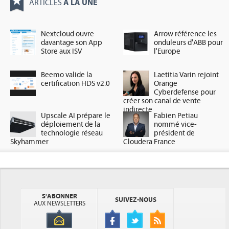
À LA UNE
ARTICLES
Nextcloud ouvre
Arrow référence les
davantage son App
onduleurs d'ABB pour
Store aux ISV
l'Europe
Beemo valide la
Laetitia Varin rejoint
certification HDS v2.0
Orange
Cyberdefense pour
créer son canal de vente
indirecte
Upscale AI prépare le
Fabien Petiau
déploiement de la
nommé vice-
technologie réseau
président de
Skyhammer
Cloudera France
S'ABONNER
SUIVEZ-NOUS
AUX NEWSLETTERS