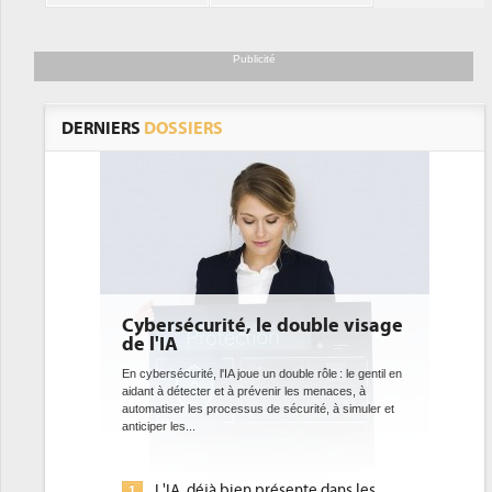
Publicité
DERNIERS
DOSSIERS
curité, le double visage
DEE: l'efficacité énergéti
bientôt une obligation po
datacenters
té, l'IA joue un double rôle : le gentil en
cter et à prévenir les menaces, à
Des datacenters plus durables et plus effic
es processus de sécurité, à simuler et
ce que recherchent les pouvoirs publics 
.
avec la mise en oeuvre de la nouvelle Dire
l'efficacité...
 déjà bien présente dans les
Qu'est-ce que la DEE (direct
1