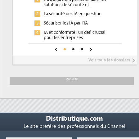
ons de sécurité et...
d'efficacité énergétique) ?
curité des IA en question
DEE, une pression administr
2
pour les DSI à transformer...
ser les IA par l'IA
Un outillage et des services
3
 conformité : un défi crucial
place pour répondre à...
les entreprises
Phocea DC dans les cordes p
4
A de confiance pour une IA
DEE
sûre ?
Interview de Fabrice Coquio
5
Voir tous les dossiers
président de Digital Realty...
Trimestriels IBM : L'activité 
6
soutient les...
Publicité
Distributique.com
Le site préféré des professionnels du Channel