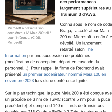
des performances
largement supérieures au
Trainium 3 d'AWS.
gratuite
Connu sous le nom de code
Microsoft a présenté son
Braga, l'accélérateur Maia
accélérateur IA Maia 200 taillé
200 de Microsoft a enfin été
pour l'inférence. (Crédit
Microsoft)
dévoilé. Un lancement
retardé selon
The
Information
par une succession de problèmes
(modification de conception, départ en cascade du
personnel...). Pour rappel, la firme de Redmond avait
présenté
un premier accélérateur nommé Maia 100 en
novembre 2023
lors d'une conférence Ignite.
Sur le plan technique, la puce Maia 200 a été conçue av
un procédé de 3 nm de TSMC (contre 5 nm pour la puce
précédente) et comprend 140 milliards de transistors
épaulés par 216 Go de HBM3e à 7 To/s. A noter que la