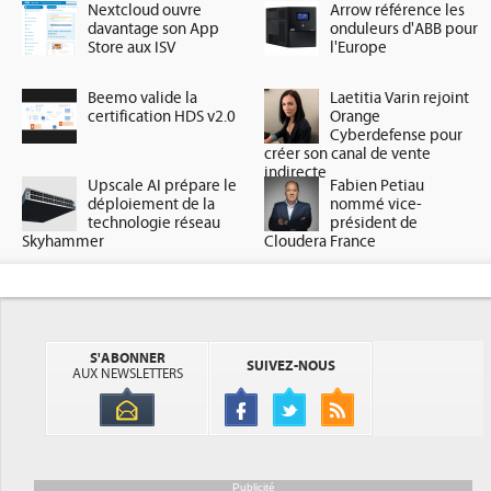
Nextcloud ouvre
Arrow référence les
davantage son App
onduleurs d'ABB pour
Store aux ISV
l'Europe
Beemo valide la
Laetitia Varin rejoint
certification HDS v2.0
Orange
Cyberdefense pour
créer son canal de vente
indirecte
Upscale AI prépare le
Fabien Petiau
déploiement de la
nommé vice-
technologie réseau
président de
Skyhammer
Cloudera France
S'ABONNER
SUIVEZ-NOUS
AUX NEWSLETTERS
Publicité