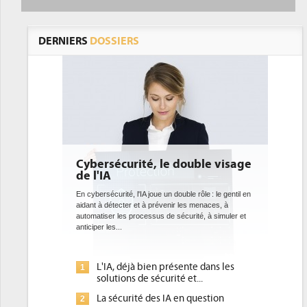
DERNIERS
DOSSIERS
Cybersécurité, le double visage
DEE: l'effica
de l'IA
bientôt une o
datacenters
En cybersécurité, l'IA joue un double rôle : le gentil en
aidant à détecter et à prévenir les menaces, à
Des datacenters plus d
automatiser les processus de sécurité, à simuler et
ce que recherchent le
anticiper les...
avec la mise en oeuvre
l'efficacité...
L'IA, déjà bien présente dans les
Qu'est-ce qu
1
1
solutions de sécurité et...
d'efficacité 
La sécurité des IA en question
DEE, une pre
2
2