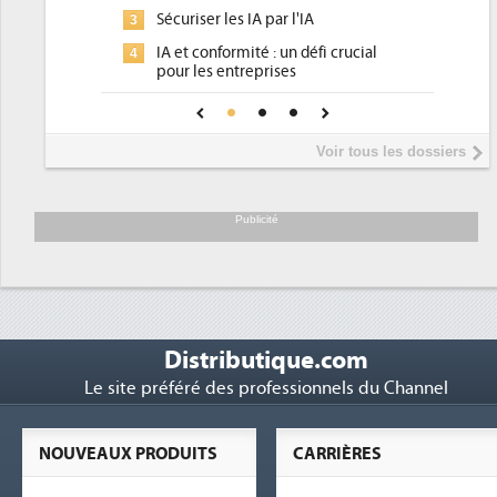
pour les DSI 
Sécuriser les IA par l'IA
3
Un outillage
3
IA et conformité : un défi crucial
4
place pour r
pour les entreprises
Phocea DC da
4
Une IA de confiance pour une IA
5
DEE
plus sûre ?
Interview de
5
Voir tous les dossiers
président de 
Trimestriels 
6
soutient les..
Publicité
Distributique.com
Le site préféré des professionnels du Channel
NOUVEAUX PRODUITS
CARRIÈRES