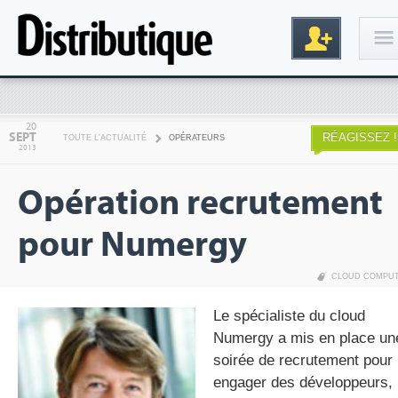
Connexion
20
SEPT
RÉAGISSEZ !
TOUTE L'ACTUALITÉ
OPÉRATEURS
2013
Opération recrutement
pour Numergy
CLOUD COMPU
Inscription
Le spécialiste du cloud
Numergy a mis en place un
soirée de recrutement pour
engager des développeurs,