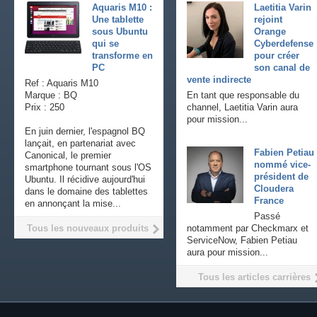
Aquaris M10 :
Laetitia Varin
Une tablette
rejoint
sous Ubuntu
Orange
qui se
Cyberdefense
transforme en
pour créer
PC
son canal de
vente indirecte
Ref : Aquaris M10
Marque : BQ
En tant que responsable du
Prix : 250
channel, Laetitia Varin aura
pour mission...
En juin dernier, l'espagnol BQ
lançait, en partenariat avec
Fabien Petiau
Canonical, le premier
nommé vice-
smartphone tournant sous l'OS
président de
Ubuntu. Il récidive aujourd'hui
Cloudera
dans le domaine des tablettes
France
en annonçant la mise...
Passé
Tous les nouveaux produits
notamment par Checkmarx et
ServiceNow, Fabien Petiau
aura pour mission...
Tous les articles carrières