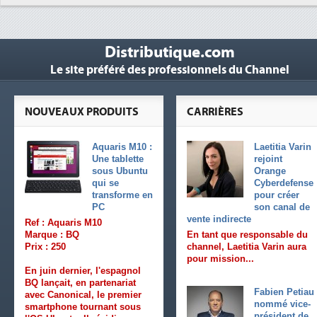
Distributique.com
Le site préféré des professionnels du Channel
NOUVEAUX PRODUITS
CARRIÈRES
Aquaris M10 :
Laetitia Varin
Une tablette
rejoint
sous Ubuntu
Orange
qui se
Cyberdefense
transforme en
pour créer
PC
son canal de
vente indirecte
Ref : Aquaris M10
Marque : BQ
En tant que responsable du
Prix : 250
channel, Laetitia Varin aura
pour mission...
En juin dernier, l'espagnol
BQ lançait, en partenariat
Fabien Petiau
avec Canonical, le premier
nommé vice-
smartphone tournant sous
président de