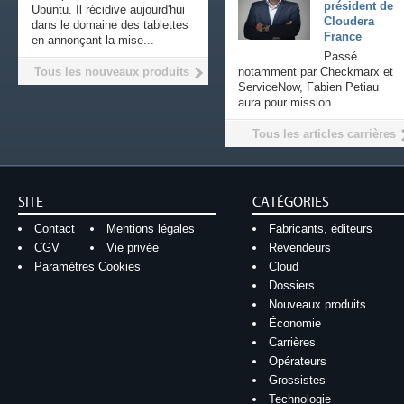
président de
Ubuntu. Il récidive aujourd'hui
Cloudera
dans le domaine des tablettes
France
en annonçant la mise...
Passé
Tous les nouveaux produits
notamment par Checkmarx et
ServiceNow, Fabien Petiau
aura pour mission...
Tous les articles carrières
SITE
CATÉGORIES
Contact
Mentions légales
Fabricants, éditeurs
CGV
Vie privée
Revendeurs
Paramètres Cookies
Cloud
Dossiers
Nouveaux produits
Économie
Carrières
Opérateurs
Grossistes
Technologie