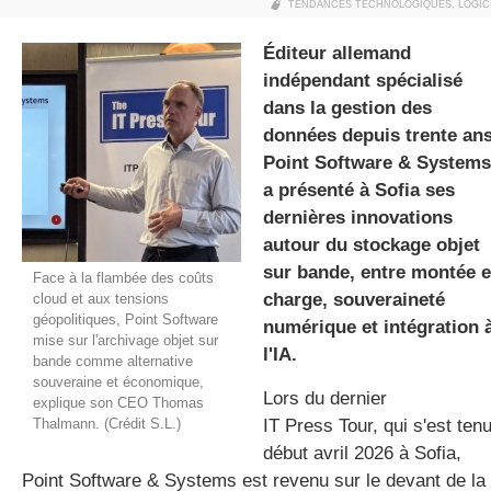
TENDANCES TECHNOLOGIQUES
,
LOGIC
Éditeur allemand
indépendant spécialisé
gratuite
dans la gestion des
données depuis trente ans
Point Software & Systems
a présenté à Sofia ses
dernières innovations
autour du stockage objet
sur bande, entre montée 
Face à la flambée des coûts
charge, souveraineté
cloud et aux tensions
géopolitiques, Point Software
numérique et intégration 
mise sur l'archivage objet sur
l'IA.
bande comme alternative
souveraine et économique,
Lors du dernier
explique son CEO Thomas
Thalmann. (Crédit S.L.)
IT Press Tour, qui s'est ten
début avril 2026 à Sofia,
Point Software & Systems est revenu sur le devant de la