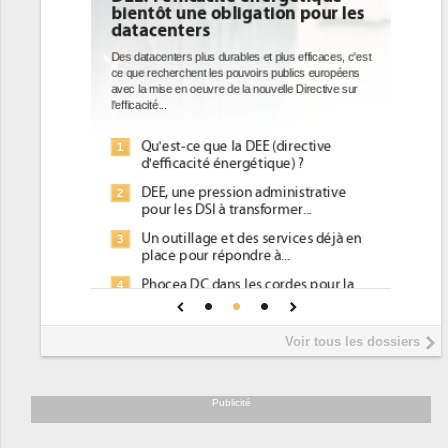
bientôt une obligation pour les
datacenters
Des datacenters plus durables et plus efficaces, c'est
ce que recherchent les pouvoirs publics européens
avec la mise en oeuvre de la nouvelle Directive sur
l'efficacité...
Qu'est-ce que la DEE (directive
1
d'efficacité énergétique) ?
DEE, une pression administrative
2
pour les DSI à transformer...
Un outillage et des services déjà en
3
place pour répondre à...
Phocea DC dans les cordes pour la
4
DEE
Interview de Fabrice Coquio,
5
Voir tous les dossiers
président de Digital Realty...
Trimestriels IBM : L'activité logicielle
6
soutient les...
Publicité