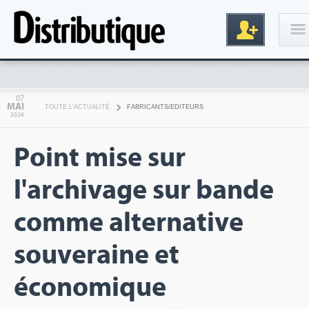
Connexion
07
MAI
TOUTE L'ACTUALITÉ
FABRICANTS/EDITEURS
2026
Point mise sur
l'archivage sur bande
comme alternative
Inscription
souveraine et
économique