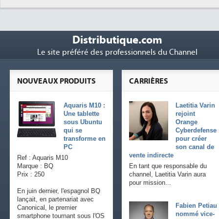
Distributique.com
Le site préféré des professionnels du Channel
NOUVEAUX PRODUITS
CARRIÈRES
Aquaris M10 :
Laetitia Varin
Une tablette
rejoint
sous Ubuntu
Orange
qui se
Cyberdefense
transforme en
pour créer
PC
son canal de
vente indirecte
Ref : Aquaris M10
Marque : BQ
En tant que responsable du
Prix : 250
channel, Laetitia Varin aura
pour mission...
En juin dernier, l'espagnol BQ
lançait, en partenariat avec
Fabien Petiau
Canonical, le premier
nommé vice-
smartphone tournant sous l'OS