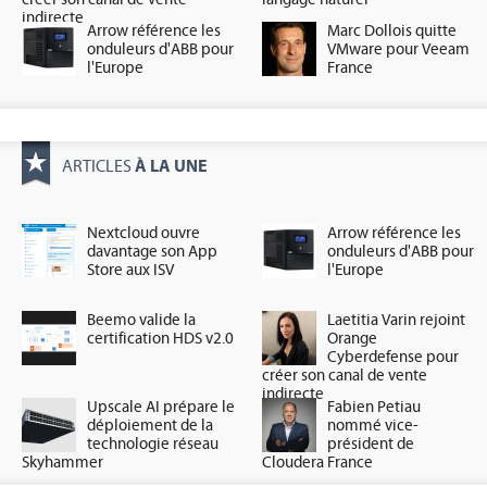
indirecte
Arrow référence les
Marc Dollois quitte
onduleurs d'ABB pour
VMware pour Veeam
l'Europe
France
À LA UNE
ARTICLES
Nextcloud ouvre
Arrow référence les
davantage son App
onduleurs d'ABB pour
Store aux ISV
l'Europe
Beemo valide la
Laetitia Varin rejoint
certification HDS v2.0
Orange
Cyberdefense pour
créer son canal de vente
indirecte
Upscale AI prépare le
Fabien Petiau
déploiement de la
nommé vice-
technologie réseau
président de
Skyhammer
Cloudera France