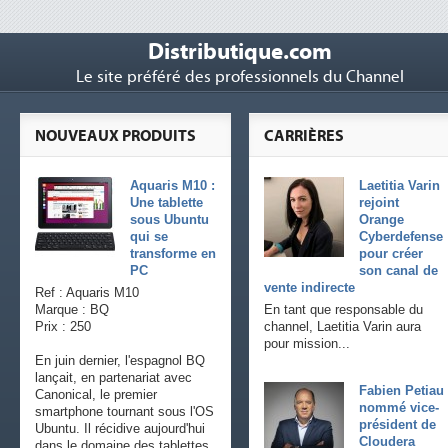
Distributique.com
Le site préféré des professionnels du Channel
NOUVEAUX PRODUITS
CARRIÈRES
Aquaris M10 :
Laetitia Varin
Une tablette
rejoint
sous Ubuntu
Orange
qui se
Cyberdefense
transforme en
pour créer
PC
son canal de
vente indirecte
Ref : Aquaris M10
Marque : BQ
En tant que responsable du
Prix : 250
channel, Laetitia Varin aura
pour mission...
En juin dernier, l'espagnol BQ
lançait, en partenariat avec
Fabien Petiau
Canonical, le premier
nommé vice-
smartphone tournant sous l'OS
président de
Ubuntu. Il récidive aujourd'hui
Cloudera
dans le domaine des tablettes