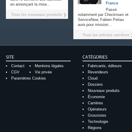
France
en annonçant la mise...
Passé
Tous les nouveaux produits
notamment par Checkmarx et
ServiceNow, Fabien Petiau
aura pour mission...
Tous les articles carrières
SITE
CATÉGORIES
Contact
Mentions légales
Fabricants, éditeurs
CGV
Vie privée
Revendeurs
Paramètres Cookies
Cloud
Dossiers
Nouveaux produits
Économie
Carrières
Opérateurs
Grossistes
Technologie
Régions