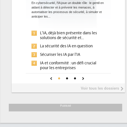
datac
En cybersécurité, l'IA joue un double rôle : le gentil en
aidant à détecter et à prévenir les menaces, à
Des datac
automatiser les processus de sécurité, à simuler et
ce que r
anticiper les...
avec la m
l'efficacité
L'IA, déjà bien présente dans les
Qu
1
1
solutions de sécurité et...
d'
La sécurité des IA en question
DE
2
2
po
Sécuriser les IA par l'IA
3
Un
3
IA et conformité : un défi crucial
4
pl
pour les entreprises
Ph
4
Une IA de confiance pour une IA
5
D
plus sûre ?
In
5
Voir tous les dossiers
pr
Tr
6
so
Publicité