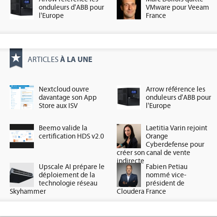
onduleurs d'ABB pour
VMware pour Veeam
l'Europe
France
À LA UNE
ARTICLES
Nextcloud ouvre
Arrow référence les
davantage son App
onduleurs d'ABB pour
Store aux ISV
l'Europe
Beemo valide la
Laetitia Varin rejoint
certification HDS v2.0
Orange
Cyberdefense pour
créer son canal de vente
indirecte
Upscale AI prépare le
Fabien Petiau
déploiement de la
nommé vice-
technologie réseau
président de
Skyhammer
Cloudera France